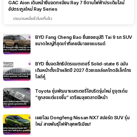
GAC Aion เดินหน้ายื่นจดทะเบียน Ray 7 ซีดานไฟฟ้าประเดิมไลน์
อัปตระกูลใหม่ Ray Series
ประมาณหนึ่งชั่วโมงที่แล้ว
BYD Fang Cheng Bao ยื่นขออนุมัติ Tai 9 รถ SUV
ขนาดใหญ่ที่สุดเท่าที่เคยมีมาของแบรนด์
BYD ยื่นจดสิทธิบัตรแบตเตอรี่ Solid-state 6 ฉบับ
เดินหน้าตั้งเป้าผลิตปี 2027 ด้วยเซลล์แคโทดอิเล็กโทร
ไลต์คู่
Toyota ซุ่มพัฒนาแบตเตอรี่ไฮบริดรุ่นใหม่ ชูจุดเด่น
“ถูกลงแต่แรงขึ้น” เตรียมลุยตลาดปีหน้า
เผยโฉม Dongfeng Nissan NX7 สปอร์ต SUV รุ่น
ใหม่ สายพันธุ์ไฟฟ้าลุคพรีเมียม!