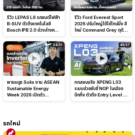
รีวิว LEPAS L6 รถยนต์ไฟฟ้า
รีวิว Ford Everest Sport
B-SUV ตัวตึงเทคโนโลยี
2026 ปรับใหญ่ใช้โซ่ไทม์มิ่ง สี
Bosch IPB 2.0 ช่วงล่างหนึบ
ใหม่ Command Grey ดุดัน
ลุ้นราคา 7 แสนต้น
สไตล์ครอบครัวสายลุย
24:51
45:57
พาชมบูธ Solis งาน ASEAN
ทดสอบจริง XPENG L03
Sustainable Energy
ระบบช่วยขับขี่ NGP ในเมือง
Week 2026 เปิดตัว
ปักกิ่ง ตัวตึง Entry Level ที่
แบตเตอรี่ IntelliHouse และ
ทำได้เกินตัว
EverCORE โซลูชัน ESS ครบ
วงจร
รถใหม่