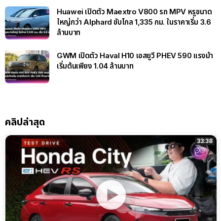
Huawei เปิดตัว Maextro V800 รถ MPV หรูขนาด
ใหญ่กว่า Alphard ขับไกล 1,335 กม. ในราคาเริ่ม 3.6
ล้านบาท
GWM เปิดตัว Haval H10 เอสยูวี PHEV 590 แรงม้า
เริ่มต้นเพียง 1.04 ล้านบาท
คลิปล่าสุด
33:38