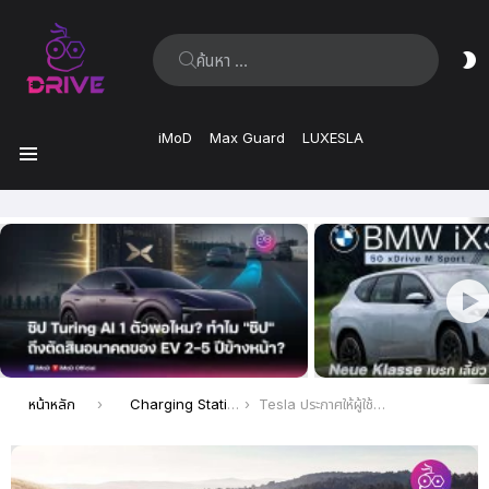
ค้นหา:
ส
ผิ
iMoD
Max Guard
LUXESLA
เมนู
เรื่อง
ล่าสุด
คุณอยู่ที่นี่:
หน้าหลัก
Charging Station
Tesla ประกาศให้ผู้ใช้งานร่วมโหวตสถานที่ตั้ง Supercharger แห่งใหม่