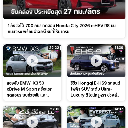
1 ถังวิ่งได้ 700 กม.! ทดสอบ Honda City 2026 e:HEV RS บน
ถนนจริง พร้อมฟีเจอร์ใหม่ที่ให้มาครบ
22:22
11:39
ลองขับ BMW iX3 50
รีวิว Hongqi E-HS9 รถยนต์
xDrive M Sport ครั้งแรก
ไฟฟ้า SUV ระดับ Ultra-
ทดสอบระบบช่วยขับ และ
Luxury ดีไซน์หรูหรา ช่วงล่าง
Performance แบบจัดเต็มใน
CDC นุ่มหนึบเหนือระดับ
สนาม
27:13
34:37