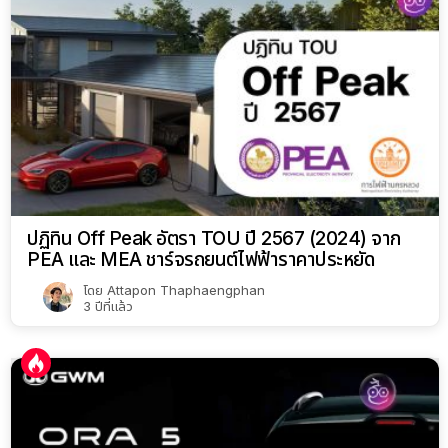
ปฏิทิน Off Peak อัตรา TOU ปี 2567 (2024) จาก
PEA และ MEA ชาร์จรถยนต์ไฟฟ้าราคาประหยัด
โดย
Attapon Thaphaengphan
3 ปีที่แล้ว