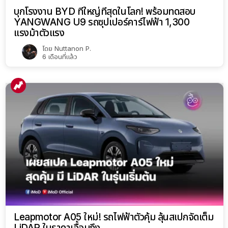
บุกโรงงาน BYD ที่ใหญ่ที่สุดในโลก! พร้อมทดสอบ
YANGWANG U9 รถซุปเปอร์คาร์ไฟฟ้า 1,300
แรงม้าตัวแรง
โดย
Nuttanon P.
6 เดือนที่แล้ว
Leapmotor A05 ใหม่! รถไฟฟ้าตัวคุ้ม ลุ้นสเปกจัดเต็ม
LiDAR ในราคาเอื้อมถึง