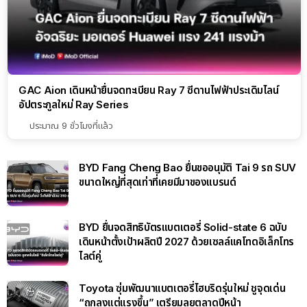
GAC Aion เดินหน้ายื่นจดทะเบียน Ray 7 ซีดานไฟฟ้าประเดิมไลน์
อัปตระกูลใหม่ Ray Series
ประมาณ 9 ชั่วโมงที่แล้ว
BYD Fang Cheng Bao ยื่นขออนุมัติ Tai 9 รถ SUV
ขนาดใหญ่ที่สุดเท่าที่เคยมีมาของแบรนด์
BYD ยื่นจดสิทธิบัตรแบตเตอรี่ Solid-state 6 ฉบับ
เดินหน้าตั้งเป้าผลิตปี 2027 ด้วยเซลล์แคโทดอิเล็กโทร
ไลต์คู่
Toyota ซุ่มพัฒนาแบตเตอรี่ไฮบริดรุ่นใหม่ ชูจุดเด่น
“ถูกลงแต่แรงขึ้น” เตรียมลุยตลาดปีหน้า