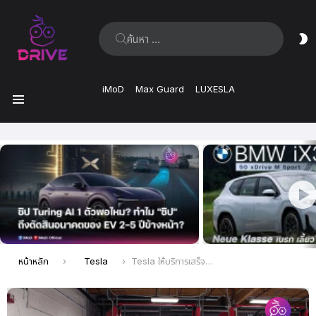
ค้นหา:
ส
ผิ
iMoD
Max Guard
LUXESLA
เมนู
เรื่อง
ล่าสุด
คุณอยู่ที่นี่:
หน้าหลัก
Tesla
Tesla ให้บริการเสร็จภายใน 3 ชั่วโมง แบบ “ Formula 1 ” แต่ถ้าเกิน 3 ชั่วโมง มีรถให้ยืมขับฟรี