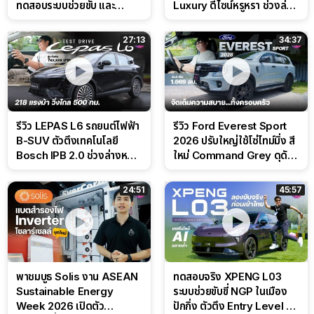
ทดสอบระบบช่วยขับ และ
Luxury ดีไซน์หรูหรา ช่วงล่าง
Performance แบบจัดเต็มใน
CDC นุ่มหนึบเหนือระดับ
สนาม
27:13
34:37
รีวิว LEPAS L6 รถยนต์ไฟฟ้า
รีวิว Ford Everest Sport
B-SUV ตัวตึงเทคโนโลยี
2026 ปรับใหญ่ใช้โซ่ไทม์มิ่ง สี
Bosch IPB 2.0 ช่วงล่างหนึบ
ใหม่ Command Grey ดุดัน
ลุ้นราคา 7 แสนต้น
สไตล์ครอบครัวสายลุย
24:51
45:57
พาชมบูธ Solis งาน ASEAN
ทดสอบจริง XPENG L03
Sustainable Energy
ระบบช่วยขับขี่ NGP ในเมือง
Week 2026 เปิดตัว
ปักกิ่ง ตัวตึง Entry Level ที่