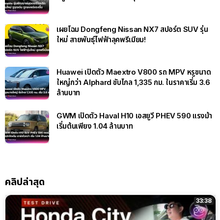
เผยโฉม Dongfeng Nissan NX7 สปอร์ต SUV รุ่น
ใหม่ สายพันธุ์ไฟฟ้าลุคพรีเมียม!
Huawei เปิดตัว Maextro V800 รถ MPV หรูขนาด
ใหญ่กว่า Alphard ขับไกล 1,335 กม. ในราคาเริ่ม 3.6
ล้านบาท
GWM เปิดตัว Haval H10 เอสยูวี PHEV 590 แรงม้า
เริ่มต้นเพียง 1.04 ล้านบาท
คลิปล่าสุด
33:38