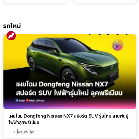
แบตเตอรี่ IntelliHouse และ
ทำได้เกินตัว
EverCORE โซลูชัน ESS ครบ
วงจร
รถใหม่
เผยโฉม Dongfeng Nissan NX7 สปอร์ต SUV รุ่นใหม่ สายพันธุ์
ไฟฟ้าลุคพรีเมียม!
หนึ่งวันที่แล้ว