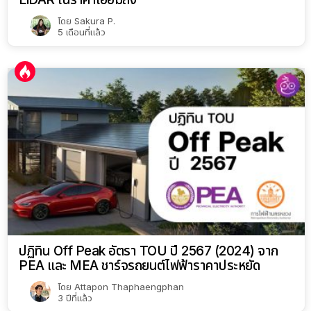
โดย
Sakura P.
5 เดือนที่แล้ว
ปฏิทิน Off Peak อัตรา TOU ปี 2567 (2024) จาก
PEA และ MEA ชาร์จรถยนต์ไฟฟ้าราคาประหยัด
โดย
Attapon Thaphaengphan
3 ปีที่แล้ว