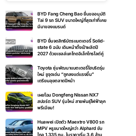
BYD Fang Cheng Bao ยื่นขออนุมัติ
Tai 9 รถ SUV ขนาดใหญ่ที่สุดเท่าที่เคย
มีมาของแบรนด์
BYD ยื่นจดสิทธิบัตรแบตเตอรี่ Solid-
state 6 ฉบับ เดินหน้าตั้งเป้าผลิตปี
2027 ด้วยเซลล์แคโทดอิเล็กโทรไลต์คู่
Toyota ซุ่มพัฒนาแบตเตอรี่ไฮบริดรุ่น
ใหม่ ชูจุดเด่น “ถูกลงแต่แรงขึ้น”
เตรียมลุยตลาดปีหน้า
เผยโฉม Dongfeng Nissan NX7
สปอร์ต SUV รุ่นใหม่ สายพันธุ์ไฟฟ้าลุค
พรีเมียม!
Huawei เปิดตัว Maextro V800 รถ
MPV หรูขนาดใหญ่กว่า Alphard ขับ
ไกล 1,335 กม. ในราคาเริ่ม 3.6 ล้าน