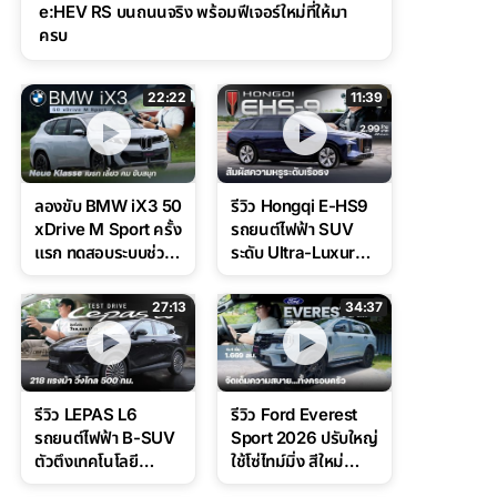
e:HEV RS บนถนนจริง พร้อมฟีเจอร์ใหม่ที่ให้มา
ครบ
22:22
11:39
ลองขับ BMW iX3 50
รีวิว Hongqi E-HS9
xDrive M Sport ครั้ง
รถยนต์ไฟฟ้า SUV
แรก ทดสอบระบบช่วย
ระดับ Ultra-Luxury
ขับ และ
ดีไซน์หรูหรา ช่วงล่าง
Performance แบบ
CDC นุ่มหนึบเหนือ
27:13
34:37
จัดเต็มในสนาม
ระดับ
รีวิว LEPAS L6
รีวิว Ford Everest
รถยนต์ไฟฟ้า B-SUV
Sport 2026 ปรับใหญ่
ตัวตึงเทคโนโลยี
ใช้โซ่ไทม์มิ่ง สีใหม่
Bosch IPB 2.0 ช่วง
Command Grey