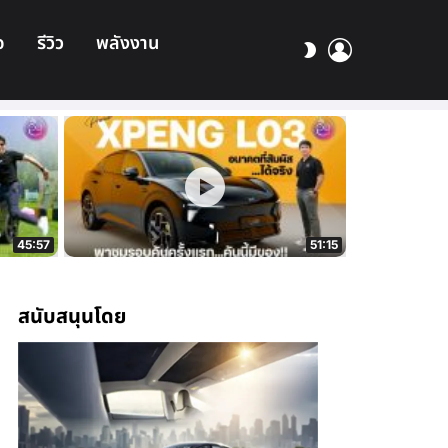
อ
รีวิว
พลังงาน
เข้า
สลับ
สู่
ผิว
ระบบ
45:57
51:15
สนับสนุนโดย