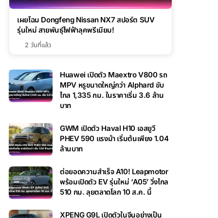
เผยโฉม Dongfeng Nissan NX7 สปอร์ต SUV
รุ่นใหม่ สายพันธุ์ไฟฟ้าลุคพรีเมียม!
2 วันที่แล้ว
Huawei เปิดตัว Maextro V800 รถ
MPV หรูขนาดใหญ่กว่า Alphard ขับ
ไกล 1,335 กม. ในราคาเริ่ม 3.6 ล้าน
บาท
GWM เปิดตัว Haval H10 เอสยูวี
PHEV 590 แรงม้า เริ่มต้นเพียง 1.04
ล้านบาท
ต่อยอดความสำเร็จ A10! Leapmotor
พร้อมเปิดตัว EV รุ่นใหม่ ‘A05’ วิ่งไกล
510 กม. ลุยตลาดโลก 10 ส.ค. นี้
XPENG G9L เปิดตัวในจีนอย่างเป็น