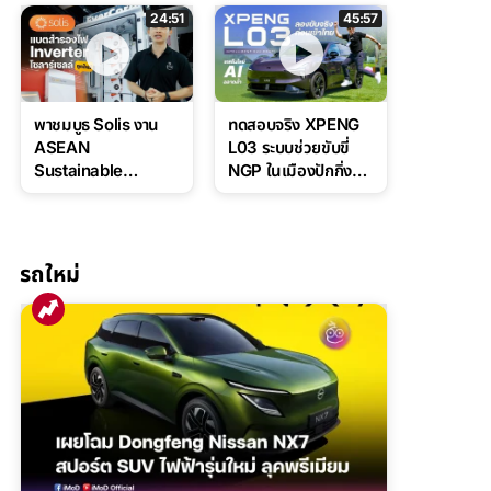
ล่างหนึบ ลุ้นราคา 7
ดุดันสไตล์ครอบครัว
24:51
45:57
แสนต้น
สายลุย
พาชมบูธ Solis งาน
ทดสอบจริง XPENG
ASEAN
L03 ระบบช่วยขับขี่
Sustainable
NGP ในเมืองปักกิ่ง
Energy Week 2026
ตัวตึง Entry Level ที่
เปิดตัวแบตเตอรี่
ทำได้เกินตัว
IntelliHouse และ
EverCORE โซลูชัน
รถใหม่
ESS ครบวงจร