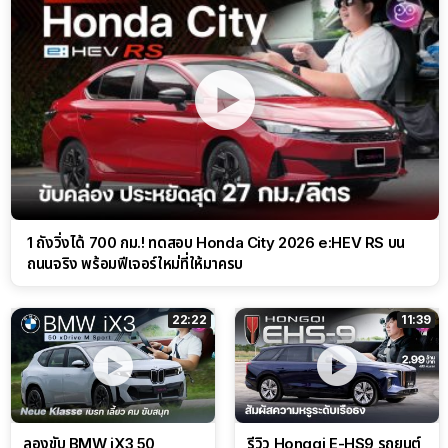
1 ถังวิ่งได้ 700 กม.! ทดสอบ Honda City 2026 e:HEV RS บน
ถนนจริง พร้อมฟีเจอร์ใหม่ที่ให้มาครบ
22:22
11:39
ลองขับ BMW iX3 50
รีวิว Hongqi E-HS9 รถยนต์