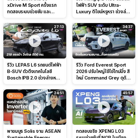
xDrive M Sport ครั้งแรก
ไฟฟ้า SUV ระดับ Ultra-
ทดสอบระบบช่วยขับ และ
Luxury ดีไซน์หรูหรา ช่วงล่าง
Performance แบบจัดเต็มใน
CDC นุ่มหนึบเหนือระดับ
สนาม
27:13
34:37
รีวิว LEPAS L6 รถยนต์ไฟฟ้า
รีวิว Ford Everest Sport
B-SUV ตัวตึงเทคโนโลยี
2026 ปรับใหญ่ใช้โซ่ไทม์มิ่ง สี
Bosch IPB 2.0 ช่วงล่างหนึบ
ใหม่ Command Grey ดุดัน
ลุ้นราคา 7 แสนต้น
สไตล์ครอบครัวสายลุย
24:51
45:57
พาชมบูธ Solis งาน ASEAN
ทดสอบจริง XPENG L03
Sustainable Energy
ระบบช่วยขับขี่ NGP ในเมือง