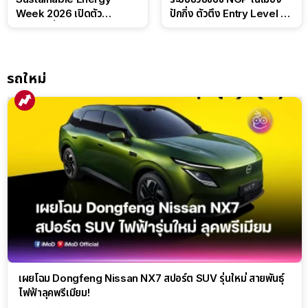
Week 2026 เปิดตัว
ปักกิ่ง ตัวตึง Entry Level ที่
แบตเตอรี่ IntelliHouse และ
ทำได้เกินตัว
EverCORE โซลูชัน ESS ครบ
วงจร
รถใหม่
เผยโฉม Dongfeng Nissan NX7 สปอร์ต SUV รุ่นใหม่ สายพันธุ์
ไฟฟ้าลุคพรีเมียม!