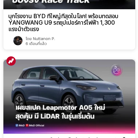
บุกโรงงาน BYD ที่ใหญ่ที่สุดในโลก! พร้อมทดสอบ
YANGWANG U9 รถซุปเปอร์คาร์ไฟฟ้า 1,300
แรงม้าตัวแรง
โดย
Nuttanon P.
6 เดือนที่แล้ว