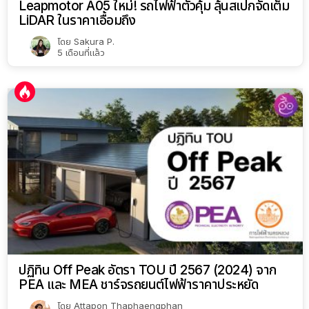
Leapmotor A05 ใหม่! รถไฟฟ้าตัวคุ้ม ลุ้นสเปกจัดเต็ม
LiDAR ในราคาเอื้อมถึง
โดย
Sakura P.
5 เดือนที่แล้ว
ปฏิทิน Off Peak อัตรา TOU ปี 2567 (2024) จาก
PEA และ MEA ชาร์จรถยนต์ไฟฟ้าราคาประหยัด
โดย
Attapon Thaphaengphan