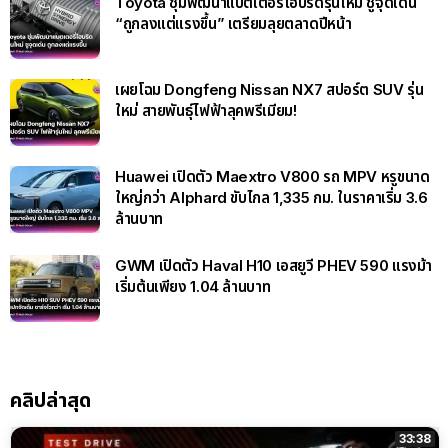
Toyota ซุ่มพัฒนาแบตเตอรี่ไฮบริดรุ่นใหม่ ชูจุดเด่น
“ถูกลงแต่แรงขึ้น” เตรียมลุยตลาดปีหน้า
เผยโฉม Dongfeng Nissan NX7 สปอร์ต SUV รุ่น
ใหม่ สายพันธุ์ไฟฟ้าลุคพรีเมียม!
Huawei เปิดตัว Maextro V800 รถ MPV หรูขนาด
ใหญ่กว่า Alphard ขับไกล 1,335 กม. ในราคาเริ่ม 3.6
ล้านบาท
GWM เปิดตัว Haval H10 เอสยูวี PHEV 590 แรงม้า
เริ่มต้นเพียง 1.04 ล้านบาท
คลิปล่าสุด
33:38