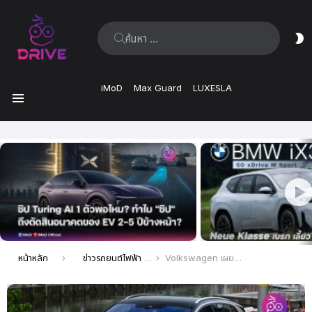
ค้นหา:
ส
ผิ
iMoD
Max Guard
LUXESLA
เมนู
เรื่อง
ล่าสุด
คุณอยู่ที่นี่:
หน้าหลัก
ข่าวรถยนต์ไฟฟ้า EV ล่าสุด
Volkswagen เผยยอดขายรถยนต์ไฟฟ้า 7 หมื่นคันทั่วโลก ในไตรมาสที่ 1 ปี 2023