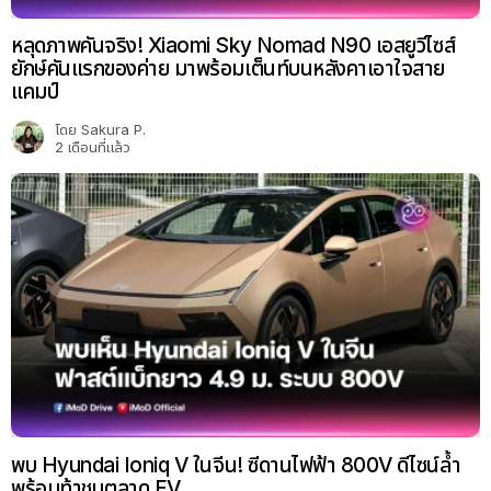
หลุดภาพคันจริง! Xiaomi Sky Nomad N90 เอสยูวีไซส์
ยักษ์คันแรกของค่าย มาพร้อมเต็นท์บนหลังคาเอาใจสาย
แคมป์
โดย
Sakura P.
2 เดือนที่แล้ว
พบ Hyundai Ioniq V ในจีน! ซีดานไฟฟ้า 800V ดีไซน์ล้ำ
พร้อมท้าชนตลาด EV