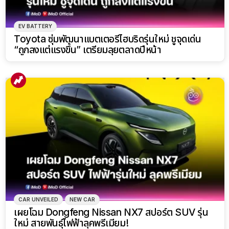
EV BATTERY
Toyota ซุ่มพัฒนาแบตเตอรี่ไฮบริดรุ่นใหม่ ชูจุดเด่น
“ถูกลงแต่แรงขึ้น” เตรียมลุยตลาดปีหน้า
CAR UNVEILED
NEW CAR
เผยโฉม Dongfeng Nissan NX7 สปอร์ต SUV รุ่น
ใหม่ สายพันธุ์ไฟฟ้าลุคพรีเมียม!