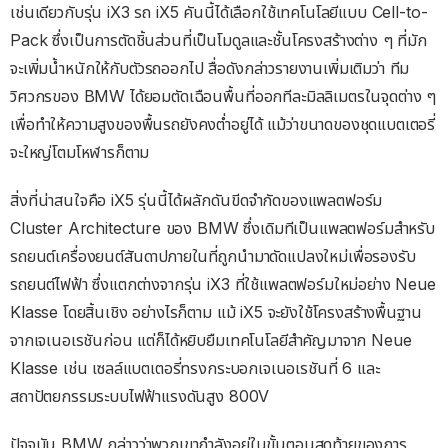
เช่นเดียวกับรุ่น iX3 รถ iX5 คันนี้ได้เลือกใช้เทคโนโลยีแบบ Cell-to-
Pack ซึ่งเป็นการตัดชิ้นส่วนที่เป็นโมดูลและชั้นโครงสร้างต่าง ๆ ที่มัก
จะเพิ่มน้ำหนักให้กับตัวรถออกไป สื่อดังกล่าวรายงานเพิ่มเติมว่า ทีม
วิศวกรของ BMW ได้ยอมตัดเฉือนพื้นที่ออกทีละมิลลิเมตรในจุดต่าง ๆ
เพื่อทำให้ความสูงของพื้นรถยังคงต่ำอยู่ได้ แม้ว่าขนาดของชุดแบตเตอรี่
จะใหญ่โตมโหฬารก็ตาม
สิ่งที่น่าสนใจคือ iX5 รุ่นนี้ได้ผลักดันขีดจำกัดของแพลตฟอร์ม
Cluster Architecture ของ BMW ซึ่งเดิมทีเป็นแพลตฟอร์มสำหรับ
รถยนต์เครื่องยนต์สันดาปภายในที่ถูกนำมาดัดแปลงใหม่เพื่อรองรับ
รถยนต์ไฟฟ้า ซึ่งแตกต่างจากรุ่น iX3 ที่ใช้แพลตฟอร์มใหม่อย่าง Neue
Klasse โดยสิ้นเชิง อย่างไรก็ตาม แม้ iX5 จะยังใช้โครงสร้างพื้นฐาน
จากเจเนอเรชันก่อน แต่ก็ได้หยิบยืมเทคโนโลยีสำคัญมาจาก Neue
Klasse เช่น เซลล์แบตเตอรี่ทรงกระบอกเจเนอเรชันที่ 6 และ
สถาปัตยกรรมระบบไฟฟ้าแรงดันสูง 800V
ปัจจุบัน BMW กล่าวว่าพวกเขากำลังอยู่ในขั้นตอนสุดท้ายของการ