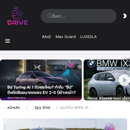
ค้นหา:
ส
ผิ
iMoD
Max Guard
LUXESLA
เมนู
เรื่อง
ล่าสุด
คุณอยู่ที่นี่:
หน้าหลัก
Spy Shot
เผยทีเด็ด BMW iX5 ยัดแบตยักษ์ 144 kWh พร้อมเทคโนโลยีช่วงล่างอัจฉริยะ แบกน้ำหนัก 3 ตันได้สบาย