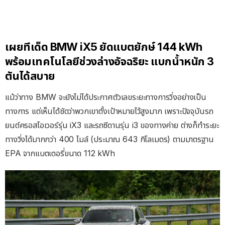
เผยทีเด็ด BMW iX5 ยัดแบตยักษ์ 144 kWh
พร้อมเทคโนโลยีช่วงล่างอัจฉริยะ แบกน้ำหนัก 3
ตันได้สบาย
แม้ว่าทาง BMW จะยังไม่ได้ประกาศตัวเลขระยะทางการวิ่งอย่างเป็น
ทางการ แต่เห็นได้ชัดว่าพวกเขาตั้งเป้าหมายไว้สูงมาก เพราะปัจจุบันรถ
ยนต์ครอสโอเวอร์รุ่น iX3 และรถซีดานรุ่น i3 ของทางค่าย ต่างก็ทำระยะ
ทางวิ่งได้มากกว่า 400 ไมล์ (ประมาณ 643 กิโลเมตร) ตามมาตรฐาน
EPA จากแบตเตอรี่ขนาด 112 kWh