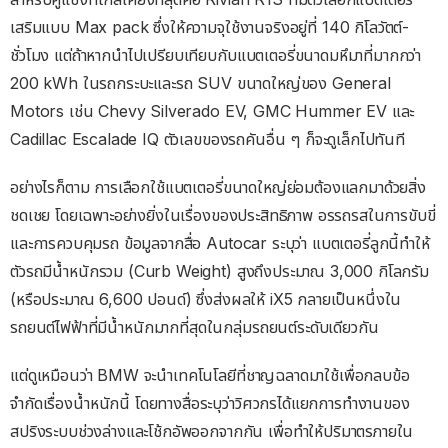
เสริมแบบ Max pack ซึ่งให้ความจุใช้งานจริงอยู่ที่ 140 กิโลวัตต์-
ชั่วโมง แต่ถ้าหากนำไปเปรียบเทียบกับแบตเตอรี่ขนาดมหึมาที่มากกว่า
200 kWh ในรถกระบะและรถ SUV ขนาดใหญ่ของ General
Motors เช่น Chevy Silverado EV, GMC Hummer EV และ
Cadillac Escalade IQ ตัวเลขของรถคันอื่น ๆ ก็จะดูเล็กไปทันที
อย่างไรก็ตาม การเลือกใช้แบตเตอรี่ขนาดใหญ่ย่อมต้องแลกมาด้วยสิ่ง
ชดเชย โดยเฉพาะอย่างยิ่งในเรื่องของประสิทธิภาพ อรรถรสในการขับขี่
และการควบคุมรถ ข้อมูลจากสื่อ Autocar ระบุว่า แบตเตอรี่ลูกนี้ทำให้
ตัวรถมีน้ำหนักรวม (Curb Weight) สูงถึงประมาณ 3,000 กิโลกรัม
(หรือประมาณ 6,600 ปอนด์) ซึ่งส่งผลให้ iX5 กลายเป็นหนึ่งใน
รถยนต์ไฟฟ้าที่มีน้ำหนักมากที่สุดในกลุ่มรถยนต์ระดับเดียวกัน
แต่ดูเหมือนว่า BMW จะนำเทคโนโลยีที่ชาญฉลาดมาใช้เพื่อกลบข้อ
จำกัดเรื่องน้ำหนักนี้ โดยทางสื่อระบุว่าวิศวกรได้แยกการทำงานของ
สปริงระบบช่วงล่างและโช้กอัพออกจากกัน เพื่อทำให้ปริมาตรภายใน