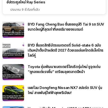
อัปตระกูลใหม่ Ray Series
ประมาณ 9 ชั่วโมงที่แล้ว
BYD Fang Cheng Bao ยื่นขออนุมัติ Tai 9 รถ SUV
ขนาดใหญ่ที่สุดเท่าที่เคยมีมาของแบรนด์
BYD ยื่นจดสิทธิบัตรแบตเตอรี่ Solid-state 6 ฉบับ
เดินหน้าตั้งเป้าผลิตปี 2027 ด้วยเซลล์แคโทดอิเล็กโทร
ไลต์คู่
Toyota ซุ่มพัฒนาแบตเตอรี่ไฮบริดรุ่นใหม่ ชูจุดเด่น
“ถูกลงแต่แรงขึ้น” เตรียมลุยตลาดปีหน้า
เผยโฉม Dongfeng Nissan NX7 สปอร์ต SUV รุ่น
ใหม่ สายพันธุ์ไฟฟ้าลุคพรีเมียม!