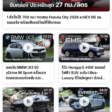
1 ถังวิ่งได้ 700 กม.! ทดสอบ Honda City 2026 e:HEV RS บน
ถนนจริง พร้อมฟีเจอร์ใหม่ที่ให้มาครบ
22:22
11:39
ลองขับ BMW iX3 50
รีวิว Hongqi E-HS9 รถยนต์
xDrive M Sport ครั้งแรก
ไฟฟ้า SUV ระดับ Ultra-
ทดสอบระบบช่วยขับ และ
Luxury ดีไซน์หรูหรา ช่วงล่าง
Performance แบบจัดเต็มใน
CDC นุ่มหนึบเหนือระดับ
สนาม
27:13
34:37