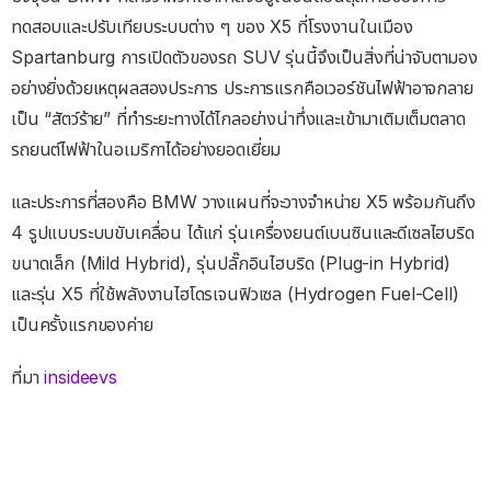
ทดสอบและปรับเทียบระบบต่าง ๆ ของ X5 ที่โรงงานในเมือง
Spartanburg การเปิดตัวของรถ SUV รุ่นนี้จึงเป็นสิ่งที่น่าจับตามอง
อย่างยิ่งด้วยเหตุผลสองประการ ประการแรกคือเวอร์ชันไฟฟ้าอาจกลาย
เป็น “สัตว์ร้าย” ที่ทำระยะทางได้ไกลอย่างน่าทึ่งและเข้ามาเติมเต็มตลาด
รถยนต์ไฟฟ้าในอเมริกาได้อย่างยอดเยี่ยม
และประการที่สองคือ BMW วางแผนที่จะวางจำหน่าย X5 พร้อมกันถึง
4 รูปแบบระบบขับเคลื่อน ได้แก่ รุ่นเครื่องยนต์เบนซินและดีเซลไฮบริด
ขนาดเล็ก (Mild Hybrid), รุ่นปลั๊กอินไฮบริด (Plug-in Hybrid)
และรุ่น X5 ที่ใช้พลังงานไฮโดรเจนฟิวเซล (Hydrogen Fuel-Cell)
เป็นครั้งแรกของค่าย
ที่มา
insideevs