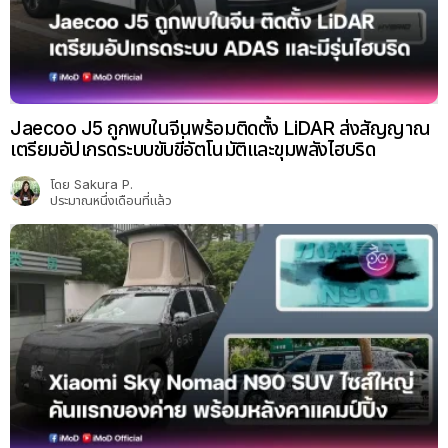
Jaecoo J5 ถูกพบในจีนพร้อมติดตั้ง LiDAR ส่งสัญญาณ
เตรียมอัปเกรดระบบขับขี่อัตโนมัติและขุมพลังไฮบริด
โดย
Sakura P.
ประมาณหนึ่งเดือนที่แล้ว