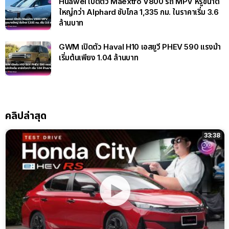
Huawei เปิดตัว Maextro V800 รถ MPV หรูขนาด
ใหญ่กว่า Alphard ขับไกล 1,335 กม. ในราคาเริ่ม 3.6
ล้านบาท
GWM เปิดตัว Haval H10 เอสยูวี PHEV 590 แรงม้า
เริ่มต้นเพียง 1.04 ล้านบาท
คลิปล่าสุด
33:38