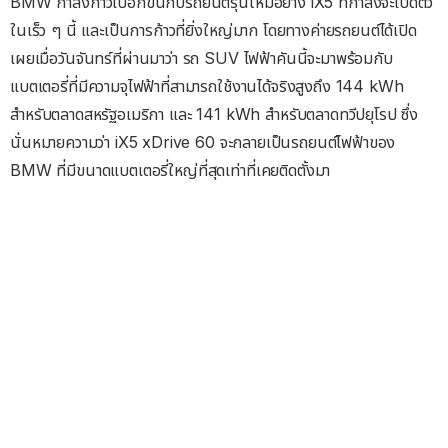
BMW กำลังก้าวไปอีกขั้นกับรถยนต์รุ่นใหม่อย่าง iX5 ที่กำลังจะเปิดตัว
ในเร็ว ๆ นี้ และเป็นการก้าวที่ยิ่งใหญ่มาก โดยทางค่ายรถยนต์ได้เปิด
เผยเมื่อวันจันทร์ที่ผ่านมาว่า รถ SUV ไฟฟ้าคันนี้จะมาพร้อมกับ
แบตเตอรี่ที่มีความจุไฟฟ้าที่สามารถใช้งานได้จริงสูงถึง 144 kWh
สำหรับตลาดสหรัฐอเมริกา และ 141 kWh สำหรับตลาดทวีปยุโรป ซึ่ง
นั่นหมายความว่า iX5 xDrive 60 จะกลายเป็นรถยนต์ไฟฟ้าของ
BMW ที่มีขนาดแบตเตอรี่ใหญ่ที่สุดเท่าที่เคยติดตั้งมา