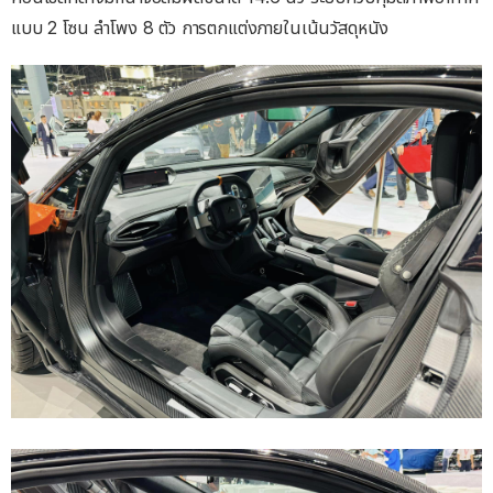
แบบ 2 โซน ลำโพง 8 ตัว การตกแต่งภายในเน้นวัสดุหนัง