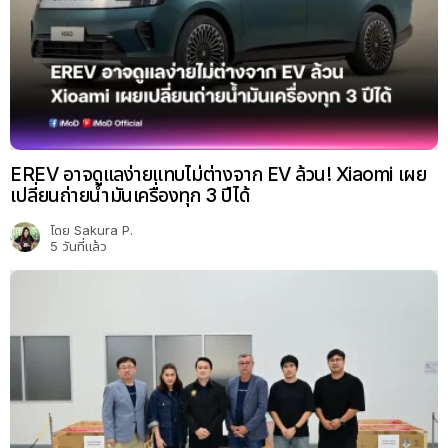
EREV อาจดูแลง่ายแทบไม่ต่างจาก EV ล้วน! Xiaomi เผย
เปลี่ยนถ่ายน้ำมันเครื่องทุก 3 ปีได้
โดย
Sakura P.
5 วันที่แล้ว