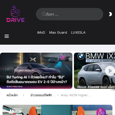
ค้นหา:
ส
ผิ
iMoD
Max Guard
LUXESLA
เมนู
เรื่อง
ล่าสุด
คุณอยู่ที่นี่:
หน้าหลัก
ข่าวรถยนต์ไฟฟ้า EV ล่าสุด
พาชม AION Hyper SSR สปอร์ตคูเป้ 2 ประตูปีกนก สปอร์ตไฟฟ้า 100% วิ่งไกล 506 กม. ในงาน Motor Expo 2023 ครั้งที่ 40