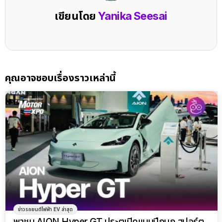
เขียนโดย
Yanika Seesai
คุณอาจชอบเรื่องราวเหล่านี้
ข่าวรถยนต์ไฟฟ้า EV ล่าสุด
พาชม AION Hyper GT ประตูเปิดแบบปีกนก สปอร์ต