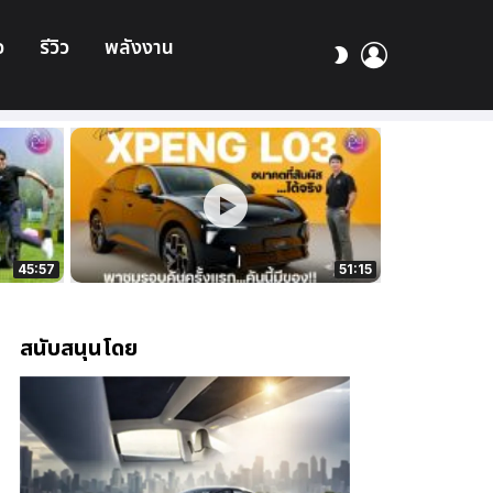
อ
รีวิว
พลังงาน
เข้า
สลับ
สู่
ผิว
ระบบ
45:57
51:15
สนับสนุนโดย