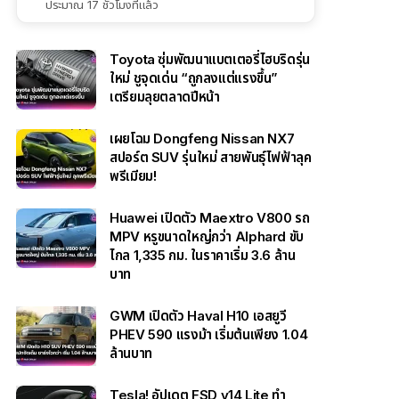
ประมาณ 17 ชั่วโมงที่แล้ว
Toyota ซุ่มพัฒนาแบตเตอรี่ไฮบริดรุ่น
ใหม่ ชูจุดเด่น “ถูกลงแต่แรงขึ้น”
เตรียมลุยตลาดปีหน้า
เผยโฉม Dongfeng Nissan NX7
สปอร์ต SUV รุ่นใหม่ สายพันธุ์ไฟฟ้าลุค
พรีเมียม!
Huawei เปิดตัว Maextro V800 รถ
MPV หรูขนาดใหญ่กว่า Alphard ขับ
ไกล 1,335 กม. ในราคาเริ่ม 3.6 ล้าน
บาท
GWM เปิดตัว Haval H10 เอสยูวี
PHEV 590 แรงม้า เริ่มต้นเพียง 1.04
ล้านบาท
Tesla! อัปเดต FSD v14 Lite ทำ