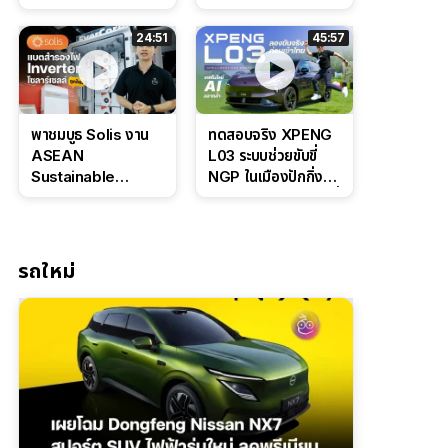
Bosch IPB 2.0 ช่วง
Command Grey
ล่างหนึบ ลุ้นราคา 7
ดุดันสไตล์ครอบครัว
24:51
45:57
แสนต้น
สายลุย
พาชมบูธ Solis งาน
ทดสอบจริง XPENG
ASEAN
L03 ระบบช่วยขับขี่
Sustainable
NGP ในเมืองปักกิ่ง
Energy Week
ตัวตึง Entry Level ที่
2026 เปิดตัว
ทำได้เกินตัว
แบตเตอรี่
IntelliHouse และ
รถใหม่
EverCORE โซลูชัน
ESS ครบวงจร