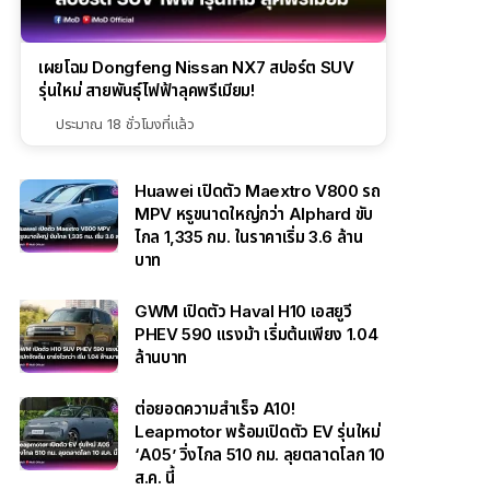
เผยโฉม Dongfeng Nissan NX7 สปอร์ต SUV
รุ่นใหม่ สายพันธุ์ไฟฟ้าลุคพรีเมียม!
ประมาณ 18 ชั่วโมงที่แล้ว
Huawei เปิดตัว Maextro V800 รถ
MPV หรูขนาดใหญ่กว่า Alphard ขับ
ไกล 1,335 กม. ในราคาเริ่ม 3.6 ล้าน
บาท
GWM เปิดตัว Haval H10 เอสยูวี
PHEV 590 แรงม้า เริ่มต้นเพียง 1.04
ล้านบาท
ต่อยอดความสำเร็จ A10!
Leapmotor พร้อมเปิดตัว EV รุ่นใหม่
‘A05’ วิ่งไกล 510 กม. ลุยตลาดโลก 10
ส.ค. นี้