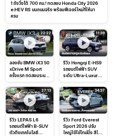
1 ถังวิ่งได้ 700 กม.! ทดสอบ Honda City 2026
e:HEV RS บนถนนจริง พร้อมฟีเจอร์ใหม่ที่ให้มา
ครบ
22:22
11:39
ลองขับ BMW iX3 50
รีวิว Hongqi E-HS9
xDrive M Sport
รถยนต์ไฟฟ้า SUV
ครั้งแรก ทดสอบระบบ
ระดับ Ultra-Luxury
ช่วยขับ และ
ดีไซน์หรูหรา ช่วงล่าง
Performance แบบ
CDC นุ่มหนึบเหนือ
27:13
34:37
จัดเต็มในสนาม
ระดับ
รีวิว LEPAS L6
รีวิว Ford Everest
รถยนต์ไฟฟ้า B-SUV
Sport 2026 ปรับ
ตัวตึงเทคโนโลยี
ใหญ่ใช้โซ่ไทม์มิ่ง สีใหม่