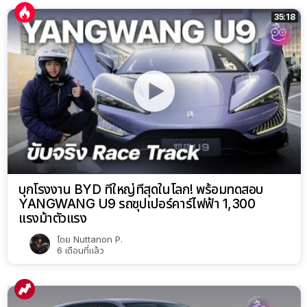
35:18
บุกโรงงาน BYD ที่ใหญ่ที่สุดในโลก! พร้อมทดสอบ
YANGWANG U9 รถซุปเปอร์คาร์ไฟฟ้า 1,300
แรงม้าตัวแรง
โดย
Nuttanon P.
6 เดือนที่แล้ว