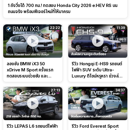
1 ถังวิ่งได้ 700 กม.! ทดสอบ Honda City 2026 e:HEV RS บน
ถนนจริง พร้อมฟีเจอร์ใหม่ที่ให้มาครบ
22:22
11:39
ลองขับ BMW iX3 50
รีวิว Hongqi E-HS9 รถยนต์
xDrive M Sport ครั้งแรก
ไฟฟ้า SUV ระดับ Ultra-
ทดสอบระบบช่วยขับ และ
Luxury ดีไซน์หรูหรา ช่วงล่าง
Performance แบบจัดเต็มใน
CDC นุ่มหนึบเหนือระดับ
สนาม
27:13
34:37
รีวิว LEPAS L6 รถยนต์ไฟฟ้า
รีวิว Ford Everest Sport