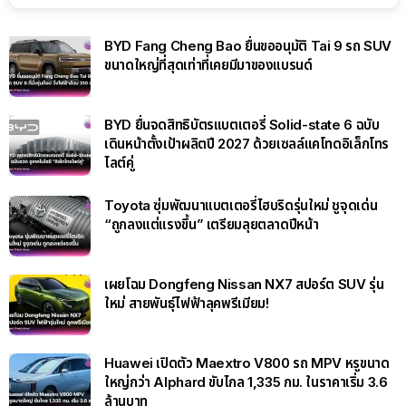
BYD Fang Cheng Bao ยื่นขออนุมัติ Tai 9 รถ SUV
ขนาดใหญ่ที่สุดเท่าที่เคยมีมาของแบรนด์
BYD ยื่นจดสิทธิบัตรแบตเตอรี่ Solid-state 6 ฉบับ
เดินหน้าตั้งเป้าผลิตปี 2027 ด้วยเซลล์แคโทดอิเล็กโทร
ไลต์คู่
Toyota ซุ่มพัฒนาแบตเตอรี่ไฮบริดรุ่นใหม่ ชูจุดเด่น
“ถูกลงแต่แรงขึ้น” เตรียมลุยตลาดปีหน้า
เผยโฉม Dongfeng Nissan NX7 สปอร์ต SUV รุ่น
ใหม่ สายพันธุ์ไฟฟ้าลุคพรีเมียม!
Huawei เปิดตัว Maextro V800 รถ MPV หรูขนาด
ใหญ่กว่า Alphard ขับไกล 1,335 กม. ในราคาเริ่ม 3.6
ล้านบาท