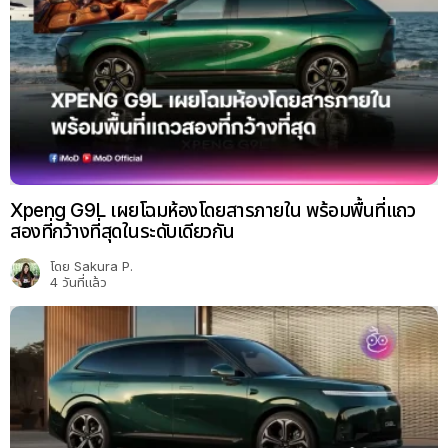
Xpeng G9L เผยโฉมห้องโดยสารภายใน พร้อมพื้นที่แถว
สองที่กว้างที่สุดในระดับเดียวกัน
โดย
Sakura P.
4 วันที่แล้ว