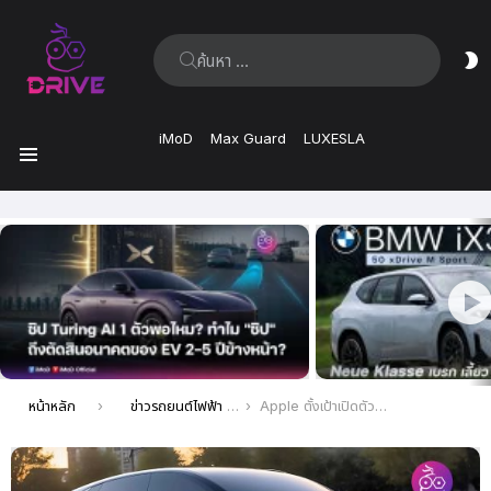
ค้นหา:
ส
ผิ
iMoD
Max Guard
LUXESLA
เมนู
เรื่อง
ล่าสุด
คุณอยู่ที่นี่:
หน้าหลัก
ข่าวรถยนต์ไฟฟ้า EV ล่าสุด
Apple ตั้งเป้าเปิดตัวรถยนต์ไฟฟ้า Apple Car ปี 2028 พร้อมปรับลดแผนใช้ระบบขับขี่อัตโนมัติระดับ 2