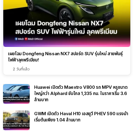
เผยโฉม Dongfeng Nissan NX7 สปอร์ต SUV รุ่นใหม่ สายพันธุ์
ไฟฟ้าลุคพรีเมียม!
2 วันที่แล้ว
Huawei เปิดตัว Maextro V800 รถ MPV หรูขนาด
ใหญ่กว่า Alphard ขับไกล 1,335 กม. ในราคาเริ่ม 3.6
ล้านบาท
GWM เปิดตัว Haval H10 เอสยูวี PHEV 590 แรงม้า
เริ่มต้นเพียง 1.04 ล้านบาท