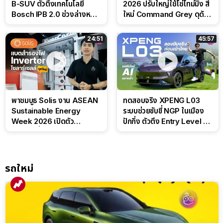
B-SUV ตัวตึงเทคโนโลยี
2026 ปรับใหญ่ใช้โซ่ไทม์มิ่ง สี
Bosch IPB 2.0 ช่วงล่างหนึบ
ใหม่ Command Grey ดุดัน
ลุ้นราคา 7 แสนต้น
สไตล์ครอบครัวสายลุย
24:51
45:57
พาชมบูธ Solis งาน ASEAN
ทดสอบจริง XPENG L03
Sustainable Energy
ระบบช่วยขับขี่ NGP ในเมือง
Week 2026 เปิดตัว
ปักกิ่ง ตัวตึง Entry Level ที่
แบตเตอรี่ IntelliHouse และ
ทำได้เกินตัว
EverCORE โซลูชัน ESS ครบ
วงจร
รถใหม่