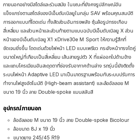
ภายนอกอย่างมีสไตล์และร่วมสมัย ในขณะที่ยังคงรูปลักษณ์อัน
แข็งแกร่งตามสไตล์ของบีเอ็มดับเบิลยูในกลุ่ม SAV พร้อมคุณสมบัติ
การออกแบบที่โดดเด่น ทั้งสัดส่วนอันทรงพลัง ซุ้มล้อรูปทรงเกือบ
สี่เหลี่ยม และส่วนหน้าและส่วนท้ายตามแบบฉบับบีเอ็มดับเบิลยู X ส่วน
หน้าของบีเอ็มดับเบิลยู X1 xDrive30e M Sport ให้ความรู้สึกที่
ชัดเจนยิ่งขึ้น โดดเด่นด้วยไฟหน้า LED แบบเพรียว กระจังหน้าทรงไตคู่
ขนาดใหญ่ที่เกือบเป็นสี่เหลี่ยม เส้นสายรูปตัว X ที่แผ่ออกไปด้านข้าง
และแถบโครเมียมอันสะดุดตาที่ช่องรับอากาศด้านล่าง รถรุ่นนี้ยังติดตั้ง
ระบบไฟหน้า Adaptive LED มาเป็นมาตรฐานพร้อมกับระบบปรับการ
ทำงานไฟสูงอัตโนมัติ (High-beam assistant) และล้ออัลลอย M
ขนาด 19 นิ้ว ลาย Double-spoke แบบสลับสี
อุปกรณ์ภายนอก
ล้ออัลลอย M ขนาด 19 นิ้ว ลาย Double-spoke Bicolour
ล้อขนาด 8J x 19 นิ้ว
ขนาดยาง 245/45 R19