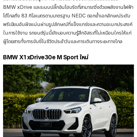
BMW xDrive และระบบปลั๊กอินไฮบริดที่สามารถวิ่งด้วยพลังงานไฟฟ้า
ได้ไกลถึง 83 กิโลเมตรตามมาตรฐาน NEDC ตอกย้ำเอกลักษณ์ระดับ
พรีเมียมอันฝังแน่นผ่านรูปลักษณ์ที่แข็งแกร่งและความอเนกประสงค์
ในการใช้งาน รถยนต์รุ่นนี้ยังมอบความรู้สึกอิสระที่ไม่เหมือนใครให้แก่
ผู้โดยสารทั้งการขับขี่ในชีวิตประจำวันและการเดินทางระยะทางไกล
BMW X1 xDrive30e M Sport ใหม่