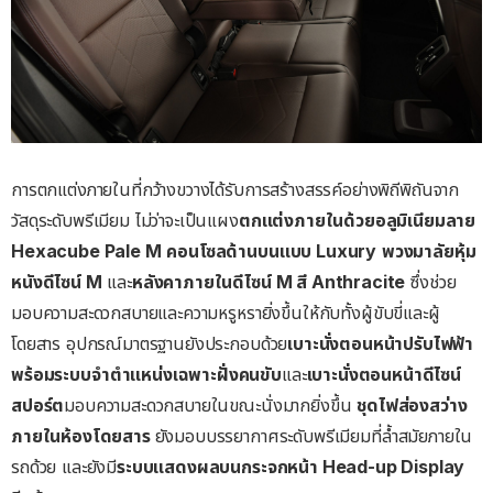
การตกแต่งภายในที่กว้างขวางได้รับการสร้างสรรค์อย่างพิถีพิถันจาก
วัสดุระดับพรีเมียม ไม่ว่าจะเป็นแผง
ตกแต่งภายในด้วยอลูมิเนียมลาย
Hexacube Pale M
คอนโซลด้านบนแบบ Luxury
พวงมาลัยหุ้ม
หนังดีไซน์ M
และ
หลังคาภายในดีไซน์ M สี Anthracite
ซึ่งช่วย
มอบความสะดวกสบายและความหรูหรายิ่งขึ้นให้กับทั้งผู้ขับขี่และผู้
โดยสาร อุปกรณ์มาตรฐานยังประกอบด้วย
เบาะนั่งตอนหน้าปรับไฟฟ้า
พร้อมระบบจำตำแหน่งเฉพาะฝั่งคนขับ
และ
เบาะนั่งตอนหน้าดีไซน์
สปอร์ต
มอบความสะดวกสบายในขณะนั่งมากยิ่งขึ้น
ชุดไฟส่องสว่าง
ภายในห้องโดยสาร
ยังมอบบรรยากาศระดับพรีเมียมที่ล้ำสมัยภายใน
รถด้วย และยังมี
ระบบแสดงผลบนกระจกหน้า Head-up Display