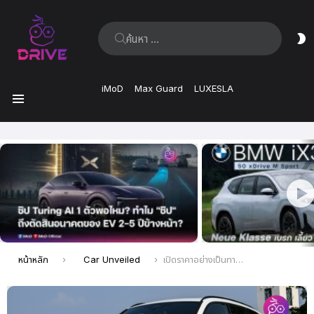
ค้นหา:
ส
ผิ
iMoD
Max Guard
LUXESLA
เมนู
เรื่อง
ล่าสุด
คุณอยู่ที่นี่:
หน้าหลัก
Car Unveiled
เปิดราคาอย่างเป็นทางการ BMW X1 xDrive30e M Sport ใหม่ ด้วยราคา 2,799,000 บาท สามารถวิ่งด้วยไฟฟ้าล้วนได้ 83 กม. ตามมาตรฐาน NEDC