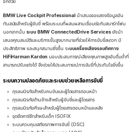
อีกด้วย
BMW Live Cockpit Professional
นำเสนอจอแสดงข้อมูลอัน
ทันสมัยสำหรับผู้ขับขี่ พร้อมระบบที่ผสมผสานเชื่อมต่อกับสมาร์ทโฟน
นอกจากนั้น
ระบบ BMW ConnectedDrive Services
ยังนำ
เสนอคุณสมบัติและบริการขั้นสูงมากมายที่ช่วยให้การขับขี่สะดวก มี
ประสิทธิภาพ และสนุกสนานยิ่งขึ้น ร
ะบบเครื่องเสียงรอบทิศทาง
HiFiHarman Kardon
มอบประสบการณ์เสียงคุณภาพสูงอันดื่มด่ำที่
สามารถปรับแต่งได้ จึงช่วยให้ประสบการณ์การขับขี่ที่ประทับใจยิ่งขึ้น
ระบบความปลอดภัยและระบบช่วยเหลือการขับขี่
ถุงลมนิรภัยสำหรับคนขับและผู้
โดยสารตอนหน้า
ถุงลมนิรภัยด้านข้างสำหรับผู้ขั
บขี่และผู้โดยสาร
ถุงลมนิรภัยศีรษะสําหรับผู้โดยสารตอนหน้าและหลัง
จุดยึดคาร์ซีทสำหรับเด็ก
ISOFIX
ระบบควบคุมเสถียรภาพการขับขี่ (
DSC)