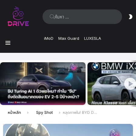
ค้นหา:
ส
ผิ
iMoD
Max Guard
LUXESLA
เมนู
เรื่อง
ล่าสุด
คุณอยู่ที่นี่:
หน้าหลัก
Spy Shot
หลุดภาพใน! BYD Dolphin G แฮทช์แบ็กไฮบริดตัวตึงยุโรป ดีไซน์มินิมอลเตรียมบุกปี 2026