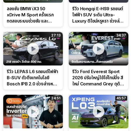
ลองขับ BMW iX3 50
รีวิว Hongqi E-HS9 รถยนต์
xDrive M Sport ครั้งแรก
ไฟฟ้า SUV ระดับ Ultra-
ทดสอบระบบช่วยขับ และ
Luxury ดีไซน์หรูหรา ช่วงล่าง
Performance แบบจัดเต็มใน
CDC นุ่มหนึบเหนือระดับ
สนาม
27:13
34:37
รีวิว LEPAS L6 รถยนต์ไฟฟ้า
รีวิว Ford Everest Sport
B-SUV ตัวตึงเทคโนโลยี
2026 ปรับใหญ่ใช้โซ่ไทม์มิ่ง สี
Bosch IPB 2.0 ช่วงล่างหนึบ
ใหม่ Command Grey ดุดัน
ลุ้นราคา 7 แสนต้น
สไตล์ครอบครัวสายลุย
24:51
45:57