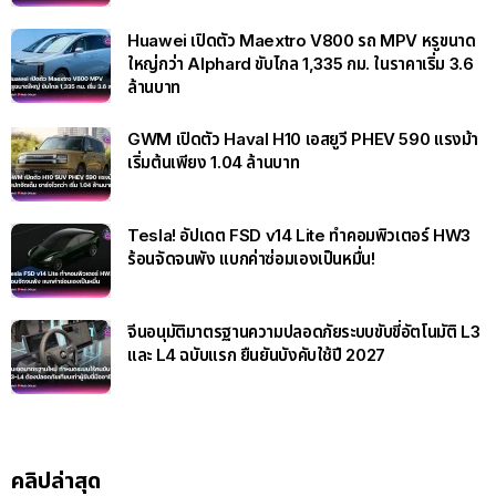
Huawei เปิดตัว Maextro V800 รถ MPV หรูขนาด
ใหญ่กว่า Alphard ขับไกล 1,335 กม. ในราคาเริ่ม 3.6
ล้านบาท
GWM เปิดตัว Haval H10 เอสยูวี PHEV 590 แรงม้า
เริ่มต้นเพียง 1.04 ล้านบาท
Tesla! อัปเดต FSD v14 Lite ทำคอมพิวเตอร์ HW3
ร้อนจัดจนพัง แบกค่าซ่อมเองเป็นหมื่น!
จีนอนุมัติมาตรฐานความปลอดภัยระบบขับขี่อัตโนมัติ L3
และ L4 ฉบับแรก ยืนยันบังคับใช้ปี 2027
คลิปล่าสุด