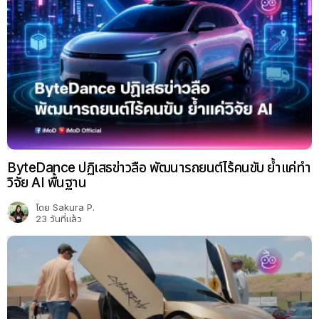
ByteDance ปฏิเสธข่าวลือ พัฒนารถยนต์ไร้คนขับ ย้ำแค่ทำ
วิจัย AI พื้นฐาน
โดย
Sakura P.
23 วันที่แล้ว