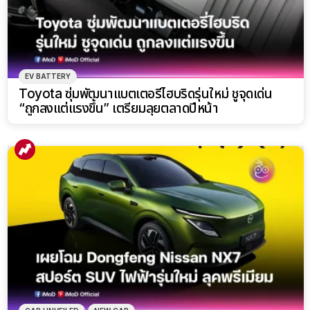
“ถูกลงแต่แรงขึ้น” เตรียมลุยตลาดปีหน้า
CAR UNVEILED
NEW CAR
เผยโฉม Dongfeng Nissan NX7 สปอร์ต SUV รุ่น
ใหม่ สายพันธุ์ไฟฟ้าลุคพรีเมียม!