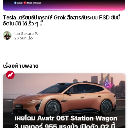
เรื่องห้ามพลาด
เผยโฉม Avatr 06T Station Wagon 3 มอเตอร์
955 แรงม้า เตรียมเปิดตัวไตรมาส 2 นี้
โดย
Sakura P.
5 เดือนที่แล้ว