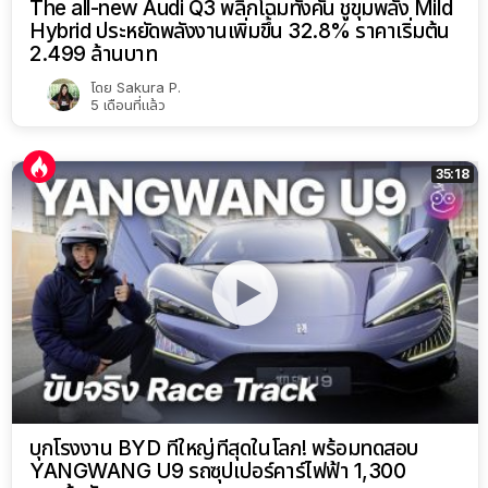
35:18
บุกโรงงาน BYD ที่ใหญ่ที่สุดในโลก! พร้อมทดสอบ
YANGWANG U9 รถซุปเปอร์คาร์ไฟฟ้า 1,300
แรงม้าตัวแรง
โดย
Nuttanon P.
6 เดือนที่แล้ว