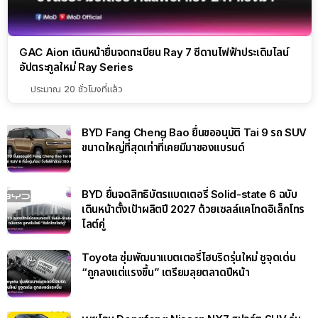
BYD Fang Cheng Bao ยื่นขออนุมัติ Tai 9 รถ SUV
ขนาดใหญ่ที่สุดเท่าที่เคยมีมาของแบรนด์
BYD ยื่นจดสิทธิบัตรแบตเตอรี่ Solid-state 6 ฉบับ
เดินหน้าตั้งเป้าผลิตปี 2027 ด้วยเซลล์แคโทดอิเล็กโทร
ไลต์คู่
Toyota ซุ่มพัฒนาแบตเตอรี่ไฮบริดรุ่นใหม่ ชูจุดเด่น
“ถูกลงแต่แรงขึ้น” เตรียมลุยตลาดปีหน้า
เผยโฉม Dongfeng Nissan NX7 สปอร์ต SUV รุ่น
ใหม่ สายพันธุ์ไฟฟ้าลุคพรีเมียม!
Huawei เปิดตัว Maextro V800 รถ MPV หรูขนาด
ใหญ่กว่า Alphard ขับไกล 1,335 กม. ในราคาเริ่ม 3.6
ล้านบาท