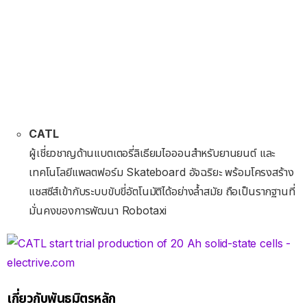
CATL
ผู้เชี่ยวชาญด้านแบตเตอรี่ลิเธียมไอออนสำหรับยานยนต์ และ
เทคโนโลยีแพลตฟอร์ม Skateboard อัจฉริยะ พร้อมโครงสร้าง
แชสซีส์เข้ากับระบบขับขี่อัตโนมัติได้อย่างล้ำสมัย ถือเป็นรากฐานที่
มั่นคงของการพัฒนา Robotaxi
เกี่ยวกับพันธมิตรหลัก
Hello
เดิมชื่อ HelloBike หรือ Hello Travel ปรับชื่อบริษัทเป็น
Hello เมื่อวันที่ 25 เมษายน 2022 มีชื่อเสียงจากบริการด้วย
จักรยานในจีน และพัฒนาเป็นแพลตฟอร์มให้บริการด้านการเดิน
ทางและไลฟ์สไตล์ทั้งในรูปแบบ 2 ล้อ และ 4 ล้อ รวมถึงบริการใน