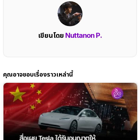
คุณอาจชอบเรื่องราวเหล่านี้
TESLA
ข่าวรถยนต์ไฟฟ้า EV ล่าสุด
รายงานเผย Tesla ได้รับอนุญาตให้ทดสอบบริการ
Robotaxi ด้วยระบบขับขี่อัตโนมัติเต็มรูป (FSD) จาก
เจ้าหน้าที่จีน