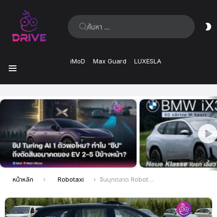
ค้นหา:
ส
ผิ
iMoD
Max Guard
LUXESLA
เมนู
เรื่อง
ล่าสุด
คุณอยู่ที่นี่:
หน้าหลัก
Robotaxi
จีนบุกตลาด Robotaxi ตาม Tesla มาติด ๆ CATL จับมือพันธมิตรร่วมทุนบริษัทใหม่ในเซี่ยงไฮ้เดินหน้าเต็มกำลัง