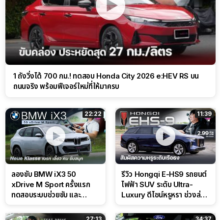
1 ถังวิ่งได้ 700 กม.! ทดสอบ Honda City 2026 e:HEV RS บน
ถนนจริง พร้อมฟีเจอร์ใหม่ที่ให้มาครบ
22:22
11:39
ลองขับ BMW iX3 50
รีวิว Hongqi E-HS9 รถยนต์
xDrive M Sport ครั้งแรก
ไฟฟ้า SUV ระดับ Ultra-
ทดสอบระบบช่วยขับ และ
Luxury ดีไซน์หรูหรา ช่วงล่าง
Performance แบบจัดเต็มใน
CDC นุ่มหนึบเหนือระดับ
สนาม
27:13
34:37
รีวิว LEPAS L6 รถยนต์ไฟฟ้า
รีวิว Ford Everest Sport