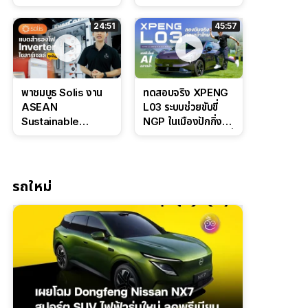
Bosch IPB 2.0 ช่วง
Command Grey
ล่างหนึบ ลุ้นราคา 7
ดุดันสไตล์ครอบครัว
24:51
45:57
แสนต้น
สายลุย
พาชมบูธ Solis งาน
ทดสอบจริง XPENG
ASEAN
L03 ระบบช่วยขับขี่
Sustainable
NGP ในเมืองปักกิ่ง
Energy Week
ตัวตึง Entry Level ที่
2026 เปิดตัว
ทำได้เกินตัว
แบตเตอรี่
IntelliHouse และ
รถใหม่
EverCORE โซลูชัน
ESS ครบวงจร