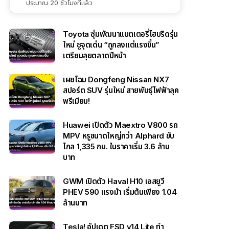
ประมาณ 20 ชั่วโมงที่แล้ว
Toyota ซุ่มพัฒนาแบตเตอรี่ไฮบริดรุ่น
ใหม่ ชูจุดเด่น “ถูกลงแต่แรงขึ้น”
เตรียมลุยตลาดปีหน้า
เผยโฉม Dongfeng Nissan NX7
สปอร์ต SUV รุ่นใหม่ สายพันธุ์ไฟฟ้าลุค
พรีเมียม!
Huawei เปิดตัว Maextro V800 รถ
MPV หรูขนาดใหญ่กว่า Alphard ขับ
ไกล 1,335 กม. ในราคาเริ่ม 3.6 ล้าน
บาท
GWM เปิดตัว Haval H10 เอสยูวี
PHEV 590 แรงม้า เริ่มต้นเพียง 1.04
ล้านบาท
Tesla! อัปเดต FSD v14 Lite ทำ