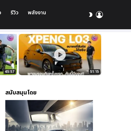
อ
รีวิว
พลังงาน
เข้า
สลับ
สู่
ผิว
ระบบ
45:57
51:15
สนับสนุนโดย