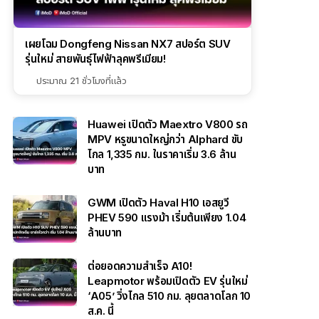
เผยโฉม Dongfeng Nissan NX7 สปอร์ต SUV
รุ่นใหม่ สายพันธุ์ไฟฟ้าลุคพรีเมียม!
ประมาณ 21 ชั่วโมงที่แล้ว
Huawei เปิดตัว Maextro V800 รถ
MPV หรูขนาดใหญ่กว่า Alphard ขับ
ไกล 1,335 กม. ในราคาเริ่ม 3.6 ล้าน
บาท
GWM เปิดตัว Haval H10 เอสยูวี
PHEV 590 แรงม้า เริ่มต้นเพียง 1.04
ล้านบาท
ต่อยอดความสำเร็จ A10!
Leapmotor พร้อมเปิดตัว EV รุ่นใหม่
‘A05’ วิ่งไกล 510 กม. ลุยตลาดโลก 10
ส.ค. นี้