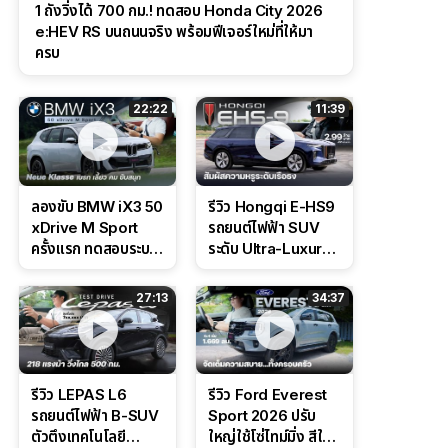
1 ถังวิ่งได้ 700 กม.! ทดสอบ Honda City 2026
e:HEV RS บนถนนจริง พร้อมฟีเจอร์ใหม่ที่ให้มา
ครบ
22:22
11:39
ลองขับ BMW iX3 50
รีวิว Hongqi E-HS9
xDrive M Sport
รถยนต์ไฟฟ้า SUV
ครั้งแรก ทดสอบระบบ
ระดับ Ultra-Luxury
ช่วยขับ และ
ดีไซน์หรูหรา ช่วงล่าง
Performance แบบ
CDC นุ่มหนึบเหนือ
27:13
34:37
จัดเต็มในสนาม
ระดับ
รีวิว LEPAS L6
รีวิว Ford Everest
รถยนต์ไฟฟ้า B-SUV
Sport 2026 ปรับ
ตัวตึงเทคโนโลยี
ใหญ่ใช้โซ่ไทม์มิ่ง สีใหม่