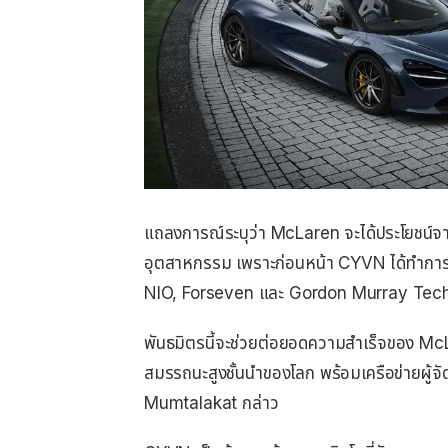
แถลงการณ์ระบุว่า McLaren จะได้ประโยชน
อุตสาหกรรม เพราะก่อนหน้า CYVN ได้ทำการล
NIO, Forseven และ Gordon Murray Tec
พันธมิตรนี้จะช่วยต่อยอดความสำเร็จของ M
สมรรถนะสูงชั้นนำของโลก พร้อมเครือข่ายผู้จั
Mumtalakat กล่าว