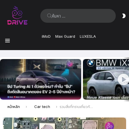
ค้นหา:
ส
ผิ
iMoD
Max Guard
LUXESLA
เมนู
เรื่อง
ล่าสุด
คุณอยู่ที่นี่:
หน้าหลัก
Car tech
รวมสิ่งที่ทราบเกี่ยวกับ HW5 หรือ AI5 คอมพิวเตอร์ FSD ยุคใหม่ของ Tesla