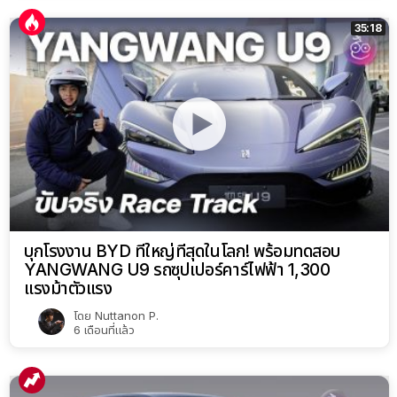
35:18
บุกโรงงาน BYD ที่ใหญ่ที่สุดในโลก! พร้อมทดสอบ
YANGWANG U9 รถซุปเปอร์คาร์ไฟฟ้า 1,300
แรงม้าตัวแรง
โดย
Nuttanon P.
6 เดือนที่แล้ว