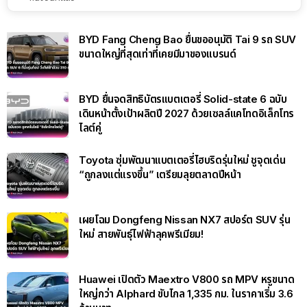
BYD Fang Cheng Bao ยื่นขออนุมัติ Tai 9 รถ SUV
ขนาดใหญ่ที่สุดเท่าที่เคยมีมาของแบรนด์
BYD ยื่นจดสิทธิบัตรแบตเตอรี่ Solid-state 6 ฉบับ
เดินหน้าตั้งเป้าผลิตปี 2027 ด้วยเซลล์แคโทดอิเล็กโทร
ไลต์คู่
Toyota ซุ่มพัฒนาแบตเตอรี่ไฮบริดรุ่นใหม่ ชูจุดเด่น
“ถูกลงแต่แรงขึ้น” เตรียมลุยตลาดปีหน้า
เผยโฉม Dongfeng Nissan NX7 สปอร์ต SUV รุ่น
ใหม่ สายพันธุ์ไฟฟ้าลุคพรีเมียม!
Huawei เปิดตัว Maextro V800 รถ MPV หรูขนาด
ใหญ่กว่า Alphard ขับไกล 1,335 กม. ในราคาเริ่ม 3.6