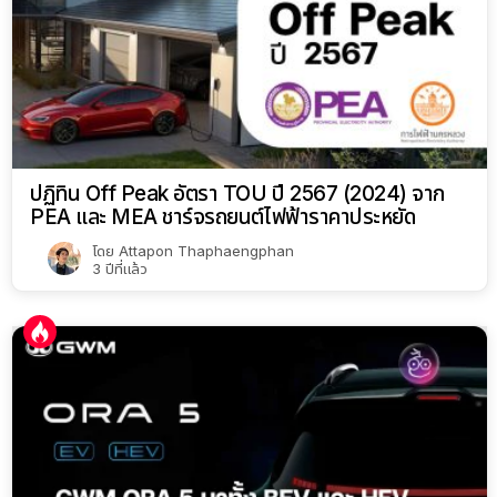
ปฏิทิน Off Peak อัตรา TOU ปี 2567 (2024) จาก
PEA และ MEA ชาร์จรถยนต์ไฟฟ้าราคาประหยัด
โดย
Attapon Thaphaengphan
3 ปีที่แล้ว