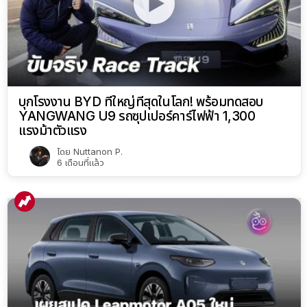
บุกโรงงาน BYD ที่ใหญ่ที่สุดในโลก! พร้อมทดสอบ
YANGWANG U9 รถซุปเปอร์คาร์ไฟฟ้า 1,300
แรงม้าตัวแรง
โดย
Nuttanon P.
6 เดือนที่แล้ว