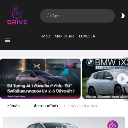
ค้นหา:
ส
ผิ
iMoD
Max Guard
LUXESLA
เมนู
เรื่อง
ล่าสุด
คุณอยู่ที่นี่:
หน้าหลัก
ข่าวรถยนต์ไฟฟ้า EV ล่าสุด
GAC AION ขายรถยนต์ไฟฟ้าได้ 45,025 คันในเดือนกรกฎาคม ซึ่งเพิ่มขึ้น 80% เมื่อเทียบกับปีที่แล้ว