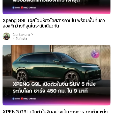
Xpeng G9L เผยโฉมห้องโดยสารภายใน พร้อมพื้นที่แถว
สองที่กว้างที่สุดในระดับเดียวกัน
โดย
Sakura P.
4 วันที่แล้ว
XPENG G9L เปิดตัวในจีนอย่างเป็นทางการ วางตำแหน่ง