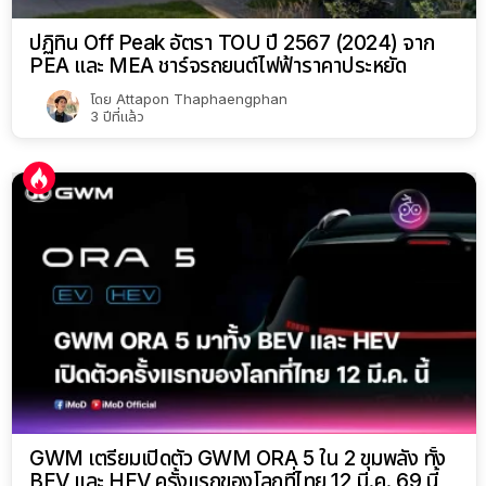
ปฏิทิน Off Peak อัตรา TOU ปี 2567 (2024) จาก
PEA และ MEA ชาร์จรถยนต์ไฟฟ้าราคาประหยัด
โดย
Attapon Thaphaengphan
3 ปีที่แล้ว
GWM เตรียมเปิดตัว GWM ORA 5 ใน 2 ขุมพลัง ทั้ง
BEV และ HEV ครั้งแรกของโลกที่ไทย 12 มี.ค. 69 นี้