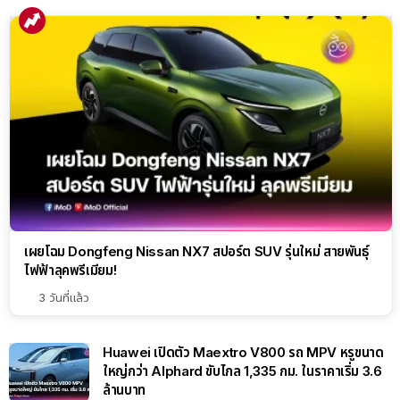
เผยโฉม Dongfeng Nissan NX7 สปอร์ต SUV รุ่นใหม่ สายพันธุ์
ไฟฟ้าลุคพรีเมียม!
3 วันที่แล้ว
Huawei เปิดตัว Maextro V800 รถ MPV หรูขนาด
ใหญ่กว่า Alphard ขับไกล 1,335 กม. ในราคาเริ่ม 3.6
ล้านบาท