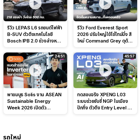
รีวิว LEPAS L6 รถยนต์ไฟฟ้า
รีวิว Ford Everest Sport
B-SUV ตัวตึงเทคโนโลยี
2026 ปรับใหญ่ใช้โซ่ไทม์มิ่ง สี
Bosch IPB 2.0 ช่วงล่างหนึบ
ใหม่ Command Grey ดุดัน
ลุ้นราคา 7 แสนต้น
สไตล์ครอบครัวสายลุย
24:51
45:57
พาชมบูธ Solis งาน ASEAN
ทดสอบจริง XPENG L03
Sustainable Energy
ระบบช่วยขับขี่ NGP ในเมือง
Week 2026 เปิดตัว
ปักกิ่ง ตัวตึง Entry Level ที่
แบตเตอรี่ IntelliHouse และ
ทำได้เกินตัว
EverCORE โซลูชัน ESS ครบ
วงจร
รถใหม่