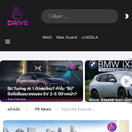
ค้นหา:
ส
ผิ
iMoD
Max Guard
LUXESLA
เมนู
เรื่อง
ล่าสุด
คุณอยู่ที่นี่:
หน้าหลัก
PR News
‘Hyundai Executive Car, Clearance Sale’ ยกขบวนรถผู้บริหารไมล์น้อย ลดสูงสุดกว่า 900,000 บาท! 2 วันเท่านั้น 21–22 มิถุนายนนี้ ที่ Hyundai H-Space วิภาวดี