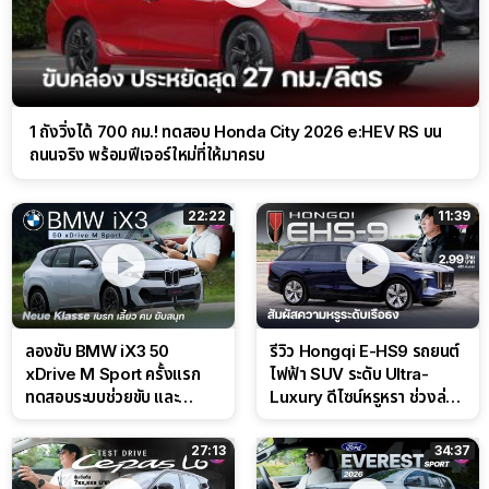
1 ถังวิ่งได้ 700 กม.! ทดสอบ Honda City 2026 e:HEV RS บน
ถนนจริง พร้อมฟีเจอร์ใหม่ที่ให้มาครบ
22:22
11:39
ลองขับ BMW iX3 50
รีวิว Hongqi E-HS9 รถยนต์
xDrive M Sport ครั้งแรก
ไฟฟ้า SUV ระดับ Ultra-
ทดสอบระบบช่วยขับ และ
Luxury ดีไซน์หรูหรา ช่วงล่าง
Performance แบบจัดเต็มใน
CDC นุ่มหนึบเหนือระดับ
สนาม
27:13
34:37