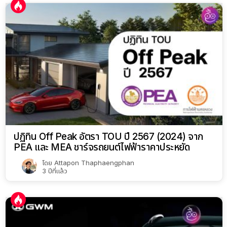
ปฏิทิน Off Peak อัตรา TOU ปี 2567 (2024) จาก
PEA และ MEA ชาร์จรถยนต์ไฟฟ้าราคาประหยัด
โดย
Attapon Thaphaengphan
3 ปีที่แล้ว