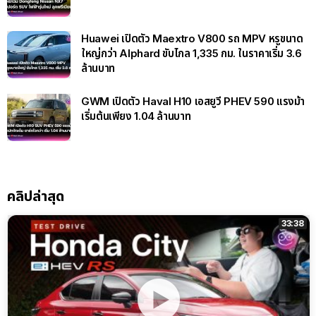
Huawei เปิดตัว Maextro V800 รถ MPV หรูขนาด
ใหญ่กว่า Alphard ขับไกล 1,335 กม. ในราคาเริ่ม 3.6
ล้านบาท
GWM เปิดตัว Haval H10 เอสยูวี PHEV 590 แรงม้า
เริ่มต้นเพียง 1.04 ล้านบาท
คลิปล่าสุด
33:38