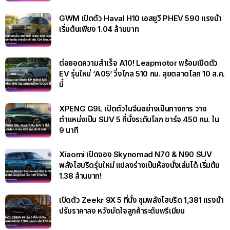
GWM เปิดตัว Haval H10 เอสยูวี PHEV 590 แรงม้า
เริ่มต้นเพียง 1.04 ล้านบาท
ต่อยอดความสำเร็จ A10! Leapmotor พร้อมเปิดตัว
EV รุ่นใหม่ ‘A05’ วิ่งไกล 510 กม. ลุยตลาดโลก 10 ส.ค.
นี้
XPENG G9L เปิดตัวในจีนอย่างเป็นทางการ วาง
ตำแหน่งเป็น SUV 5 ที่นั่งระดับโลก ชาร์จ 450 กม. ใน
9 นาที
Xiaomi เปิดจอง Skynomad N70 & N90 SUV
พลังไฮบริดรุ่นใหม่ แปลงร่างเป็นห้องนั่งเล่นได้ เริ่มต้น
1.38 ล้านบาท!
เปิดตัว Zeekr 9X 5 ที่นั่ง ขุมพลังไฮบริด 1,381 แรงม้า
ปรับราคาลง หวังมัดใจลูกค้าระดับพรีเมียม