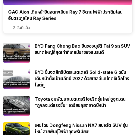
GAC Aion เดินหน้ายื่นจดทะเบียน Ray 7 ซีดานไฟฟ้าประเดิมไลน์
อัปตระกูลใหม่ Ray Series
2 วันที่แล้ว
BYD Fang Cheng Bao ยื่นขออนุมัติ Tai 9 รถ SUV
ขนาดใหญ่ที่สุดเท่าที่เคยมีมาของแบรนด์
BYD ยื่นจดสิทธิบัตรแบตเตอรี่ Solid-state 6 ฉบับ
เดินหน้าตั้งเป้าผลิตปี 2027 ด้วยเซลล์แคโทดอิเล็กโทร
ไลต์คู่
Toyota ซุ่มพัฒนาแบตเตอรี่ไฮบริดรุ่นใหม่ ชูจุดเด่น
“ถูกลงแต่แรงขึ้น” เตรียมลุยตลาดปีหน้า
เผยโฉม Dongfeng Nissan NX7 สปอร์ต SUV รุ่น
ใหม่ สายพันธุ์ไฟฟ้าลุคพรีเมียม!