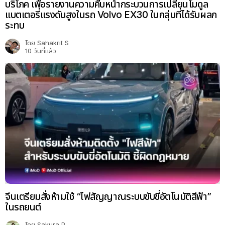
บริโภค เพื่อรายงานความคืบหน้ากระบวนการเปลี่ยนโมดูล
แบตเตอรี่แรงดันสูงในรถ Volvo EX30 ในกลุ่มที่ได้รับผลก
ระทบ
โดย
Sahakrit S
10 วันที่แล้ว
จีนเตรียมสั่งห้ามใช้ “ไฟสัญญาณระบบขับขี่อัตโนมัติสีฟ้า”
ในรถยนต์
โดย
Sakura P.