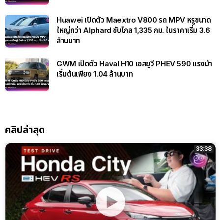
Huawei เปิดตัว Maextro V800 รถ MPV หรูขนาด
ใหญ่กว่า Alphard ขับไกล 1,335 กม. ในราคาเริ่ม 3.6
ล้านบาท
GWM เปิดตัว Haval H10 เอสยูวี PHEV 590 แรงม้า
เริ่มต้นเพียง 1.04 ล้านบาท
คลิปล่าสุด
33:38