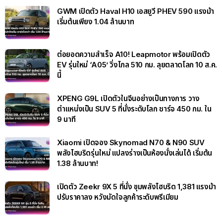
GWM เปิดตัว Haval H10 เอสยูวี PHEV 590 แรงม้า
เริ่มต้นเพียง 1.04 ล้านบาท
ต่อยอดความสำเร็จ A10! Leapmotor พร้อมเปิดตัว
EV รุ่นใหม่ ‘A05’ วิ่งไกล 510 กม. ลุยตลาดโลก 10 ส.ค.
นี้
XPENG G9L เปิดตัวในจีนอย่างเป็นทางการ วาง
ตำแหน่งเป็น SUV 5 ที่นั่งระดับโลก ชาร์จ 450 กม. ใน
9 นาที
Xiaomi เปิดจอง Skynomad N70 & N90 SUV
พลังไฮบริดรุ่นใหม่ แปลงร่างเป็นห้องนั่งเล่นได้ เริ่มต้น
1.38 ล้านบาท!
เปิดตัว Zeekr 9X 5 ที่นั่ง ขุมพลังไฮบริด 1,381 แรงม้า
ปรับราคาลง หวังมัดใจลูกค้าระดับพรีเมียม