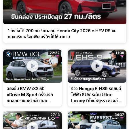
1 ถังวิ่งได้ 700 กม.! ทดสอบ Honda City 2026 e:HEV RS บน
ถนนจริง พร้อมฟีเจอร์ใหม่ที่ให้มาครบ
22:22
11:39
ลองขับ BMW iX3 50
รีวิว Hongqi E-HS9 รถยนต์
xDrive M Sport ครั้งแรก
ไฟฟ้า SUV ระดับ Ultra-
ทดสอบระบบช่วยขับ และ
Luxury ดีไซน์หรูหรา ช่วงล่าง
Performance แบบจัดเต็มใน
CDC นุ่มหนึบเหนือระดับ
สนาม
27:13
34:37