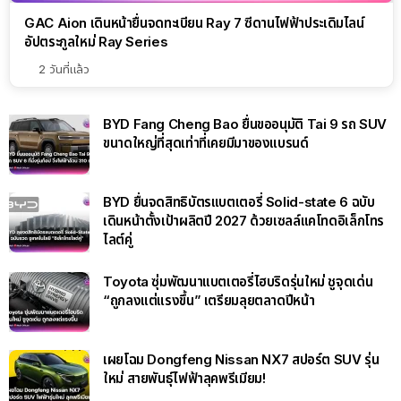
GAC Aion เดินหน้ายื่นจดทะเบียน Ray 7 ซีดานไฟฟ้าประเดิมไลน์
อัปตระกูลใหม่ Ray Series
2 วันที่แล้ว
BYD Fang Cheng Bao ยื่นขออนุมัติ Tai 9 รถ SUV
ขนาดใหญ่ที่สุดเท่าที่เคยมีมาของแบรนด์
BYD ยื่นจดสิทธิบัตรแบตเตอรี่ Solid-state 6 ฉบับ
เดินหน้าตั้งเป้าผลิตปี 2027 ด้วยเซลล์แคโทดอิเล็กโทร
ไลต์คู่
Toyota ซุ่มพัฒนาแบตเตอรี่ไฮบริดรุ่นใหม่ ชูจุดเด่น
“ถูกลงแต่แรงขึ้น” เตรียมลุยตลาดปีหน้า
เผยโฉม Dongfeng Nissan NX7 สปอร์ต SUV รุ่น
ใหม่ สายพันธุ์ไฟฟ้าลุคพรีเมียม!