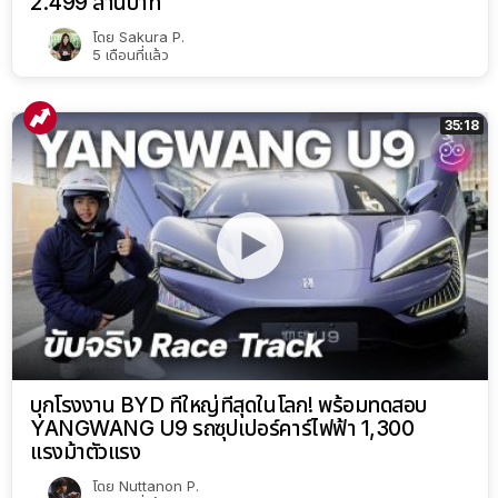
2.499 ล้านบาท
โดย
Sakura P.
5 เดือนที่แล้ว
35:18
บุกโรงงาน BYD ที่ใหญ่ที่สุดในโลก! พร้อมทดสอบ
YANGWANG U9 รถซุปเปอร์คาร์ไฟฟ้า 1,300
แรงม้าตัวแรง
โดย
Nuttanon P.