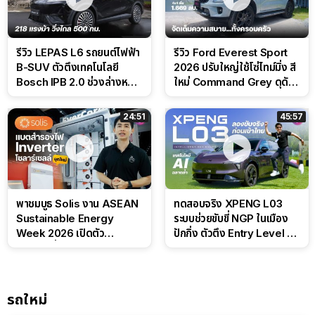
รีวิว LEPAS L6 รถยนต์ไฟฟ้า
รีวิว Ford Everest Sport
B-SUV ตัวตึงเทคโนโลยี
2026 ปรับใหญ่ใช้โซ่ไทม์มิ่ง สี
Bosch IPB 2.0 ช่วงล่างหนึบ
ใหม่ Command Grey ดุดัน
ลุ้นราคา 7 แสนต้น
สไตล์ครอบครัวสายลุย
24:51
45:57
พาชมบูธ Solis งาน ASEAN
ทดสอบจริง XPENG L03
Sustainable Energy
ระบบช่วยขับขี่ NGP ในเมือง
Week 2026 เปิดตัว
ปักกิ่ง ตัวตึง Entry Level ที่
แบตเตอรี่ IntelliHouse และ
ทำได้เกินตัว
EverCORE โซลูชัน ESS ครบ
วงจร
รถใหม่