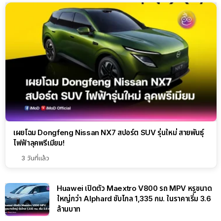
เผยโฉม Dongfeng Nissan NX7 สปอร์ต SUV รุ่นใหม่ สายพันธุ์
ไฟฟ้าลุคพรีเมียม!
3 วันที่แล้ว
Huawei เปิดตัว Maextro V800 รถ MPV หรูขนาด
ใหญ่กว่า Alphard ขับไกล 1,335 กม. ในราคาเริ่ม 3.6
ล้านบาท