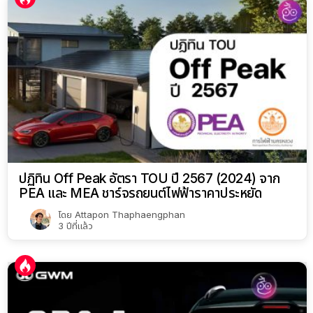
ปฏิทิน Off Peak อัตรา TOU ปี 2567 (2024) จาก
PEA และ MEA ชาร์จรถยนต์ไฟฟ้าราคาประหยัด
โดย
Attapon Thaphaengphan
3 ปีที่แล้ว