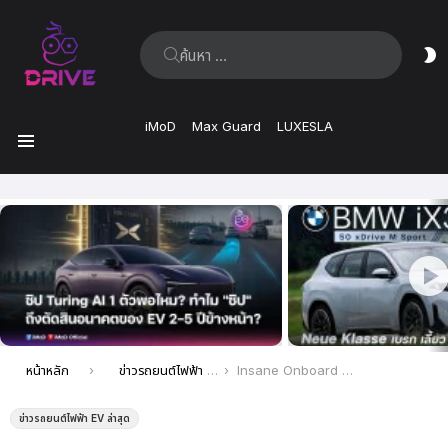
ค้นหา:
ส
ผิ
iMoD
Max Guard
LUXESLA
เมนู
เรื่อง
ล่าสุด
คุณอยู่ที่นี่:
หน้าหลัก
ข่าวรถยนต์ไฟฟ้า EV ล่าสุด
Insane Onboard Video With Kevin Robert Mettelson
ข่าวรถยนต์ไฟฟ้า EV ล่าสุด