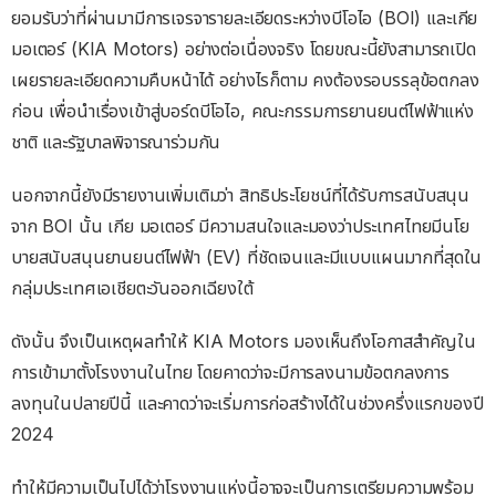
ยอมรับว่าที่ผ่านมามีการเจรจารายละเอียดระหว่างบีโอไอ (BOI) และเกีย
มอเตอร์
(KIA Motors)
อย่างต่อเนื่องจริง โดยขณะนี้ยังสามารถเปิด
เผยรายละเอียดความคืบหน้าได้ อย่างไรก็ตาม คงต้องรอบรรลุข้อตกลง
ก่อน เพื่อนำเรื่องเข้าสู่บอร์ดบีโอไอ, คณะกรรมการยานยนต์ไฟฟ้าแห่ง
ชาติ และรัฐบาลพิจารณาร่วมกัน
นอกจากนี้ยังมีรายงานเพิ่มเติมว่า
สิทธิประโยชน์ที่ได้รับการสนับสนุน
จาก
BOI นั้น เกีย มอเตอร์ มีความสนใจและมองว่า
ประเทศไทยมีนโย
บายสนับสนุนยานยนต์ไฟฟ้า
(
EV
)
ที่ชัดเจน
และมีแบบแผนมากที่สุดใน
กลุ่มประเทศเอเชียตะวันออกเฉียงใต้
ดังนั้น
จึงเป็นเหตุผลทำให้
KIA Motors
ม
องเห็นถึงโอกาสสำคัญใน
การเข้ามาตั้งโรงงานในไทย
โดยคาดว่าจะมีการลงนามข้อตกลงการ
ลงทุนในปลายปีนี้
และคาดว่าจะเริ่มการก่อสร้างได้ในช่วงครึ่งแรกของปี
2024
ทำให้มีความเป็นไปได้ว่า
โรงงานแห่งนี้อาจจะเป็นการเตรียมความพร้อม