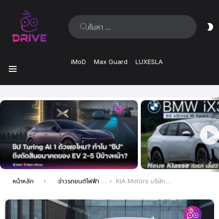
ค้นหา:
ส
ผิ
iMoD
Max Guard
LUXESLA
เมนู
เรื่อง
ล่าสุด
คุณอยู่ที่นี่:
หน้าหลัก
ข่าวรถยนต์ไฟฟ้า EV ล่าสุด
KIA Motors บริษัทแม่จากเกาหลีใต้ เตรียมตั้งโรงงานผลิตรถยนต์ในไทย เผยกำลังการผลิต 250,000 คันต่อปี