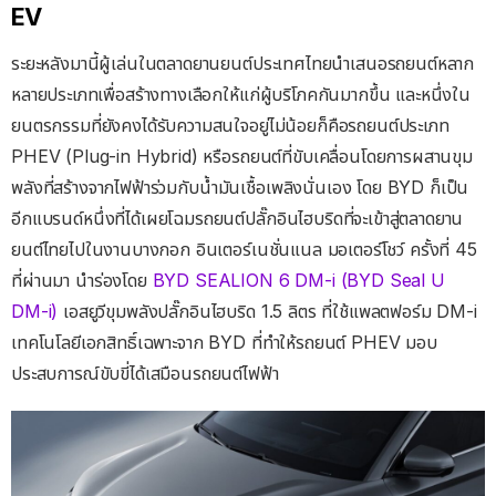
EV
ระยะหลังมานี้ผู้เล่นในตลาดยานยนต์ประเทศไทยนำเสนอรถยนต์หลาก
หลายประเภทเพื่อสร้างทางเลือกให้แก่ผู้บริโภคกันมากขึ้น และหนึ่งใน
ยนตรกรรมที่ยังคงได้รับความสนใจอยู่ไม่น้อยก็คือรถยนต์ประเภท
PHEV (Plug-in Hybrid) หรือรถยนต์ที่ขับเคลื่อนโดยการผสานขุม
พลังที่สร้างจากไฟฟ้าร่วมกับน้ำมันเชื้อเพลิงนั่นเอง โดย BYD ก็เป็น
อีกแบรนด์หนึ่งที่ได้เผยโฉมรถยนต์ปลั๊กอินไฮบริดที่จะเข้าสู่ตลาดยาน
ยนต์ไทยไปในงานบางกอก อินเตอร์เนชั่นแนล มอเตอร์โชว์ ครั้งที่ 45
ที่ผ่านมา นำร่องโดย
BYD SEALION 6 DM-i (BYD Seal U
DM-i)
เอสยูวีขุมพลังปลั๊กอินไฮบริด 1.5 ลิตร ที่ใช้แพลตฟอร์ม DM-i
เทคโนโลยีเอกสิทธิ์เฉพาะจาก BYD ที่ทำให้รถยนต์ PHEV มอบ
ประสบการณ์ขับขี่ได้เสมือนรถยนต์ไฟฟ้า