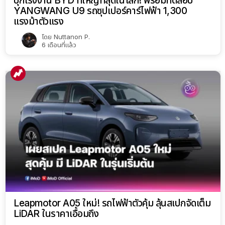
บุกโรงงาน BYD ที่ใหญ่ที่สุดในโลก! พร้อมทดสอบ
YANGWANG U9 รถซุปเปอร์คาร์ไฟฟ้า 1,300
แรงม้าตัวแรง
โดย
Nuttanon P.
6 เดือนที่แล้ว
Leapmotor A05 ใหม่! รถไฟฟ้าตัวคุ้ม ลุ้นสเปกจัดเต็ม
LiDAR ในราคาเอื้อมถึง