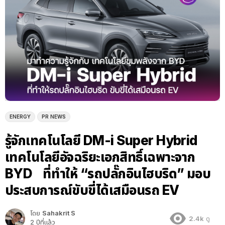
ENERGY
PR NEWS
รู้จักเทคโนโลยี DM-i Super Hybrid
เทคโนโลยีอัจฉริยะเอกสิทธิ์เฉพาะจาก
BYD ที่ทำให้ “รถปลั๊กอินไฮบริด” มอบ
ประสบการณ์ขับขี่ได้เสมือนรถ EV
โดย
Sahakrit S
2.4k
ดู
2 ปีที่แล้ว