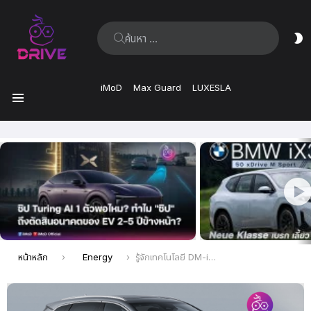
ค้นหา:
ส
ผิ
iMoD
Max Guard
LUXESLA
เมนู
เรื่อง
ล่าสุด
คุณอยู่ที่นี่:
หน้าหลัก
Energy
รู้จักเทคโนโลยี DM-i Super Hybrid เทคโนโลยีอัจฉริยะเอกสิทธิ์เฉพาะจาก BYD ที่ทำให้ “รถปลั๊กอินไฮบริด” มอบประสบการณ์ขับขี่ได้เสมือนรถ EV