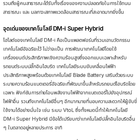
รวมถึงผู้คนสาธารณะได้รับทั้งเรื่องของความปลอดภัยในการใช้ถนน
สาธารณะ และ มลภาวะสภาพแวดล้อมสาธารณะที่สะอาดมากยิ่งขึ้น
จุดเด่นของเทคโนโลยี DM-i Super Hybrid
ไฮไลต์ของเทคโนโลยี DM-i คือเป็นแพลตฟอร์มที่รวมเอานวัตกรรม
เทคโนโลยีอัจฉริยะไว้ ไม่ว่าจะเป็น การพัฒนาเทคโนโลยีโดยใช้
เครื่องยนต์ประสิทธิภาพเชิงความร้อนสูงซึ่งออกแบบเฉพาะสำหรับ
รถยนต์ระบบปลั๊กอินไฮบริด เทคโนโลยีระบบขับเคลื่อนไฟฟ้า
ประสิทธิภาพสูงพร้อมด้วยเทคโนโลยี Blade Battery เสริมด้วยระบบ
ระบายความร้อนแบตเตอรี่อัจฉริยะที่พัฒนาขึ้นสำหรับรถยนต์ไฮบริดโดย
เฉพาะ ฟังก์ชันการถ่ายโอนพลังงานไฟฟ้าจากแบตเตอรี่ไปยังอุปกรณ์
ไฟฟ้าอื่น รวมถึงเทคโนโลยีอื่นๆ อีกมากมายที่มอบความสะดวกให้ผู้ขับขี่
ใช้งานได้อย่างมั่นใจ เช่น ระบบ VtoL ซึ่งทั้งหมดนี้ทำให้เทคโนโลยี
DM-i Super Hybrid มีข้อได้เปรียบกว่าเทคโนโลยีปลั๊กอินไฮบริดอื่น
ๆ ในตลาดอยู่หลายประการ อาทิ