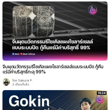
จีนผุดนวัตกรรมรีไซเคิลแผงโซลาร์เซลล์แบบระบบปิด กู้คืน
แร่มีค่าบริสุทธิ์ทะลุ 99%
โดย
Sakura P.
2 เดือนที่แล้ว
15:24