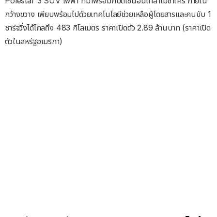
Polestar 3 SUV ไฟฟ้า ที่มาพร้อมกับดีไซน์อันเท่ล้ำไม่ซ้ำใคร ภายใน
กว้างขวาง เพียบพร้อมไปด้วยเทคโนโลยีช่วยเหลือผู้โดยสารและคนขับ 1
ชาร์จวิ่งได้ไกลถึง 483 กิโลเมตร ราคาเปิดตัว 2.89 ล้านบาท (ราคาเปิด
ตัวในสหรัฐอเมริกา)