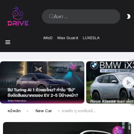
ค้นหา:
ส
ผิ
iMoD
Max Guard
LUXESLA
เมนู
เรื่อง
ล่าสุด
คุณอยู่ที่นี่:
หน้าหลัก
New Car
ภาพชัด ๆ จากคันจริง Polestar 3 รถ SUV ไฟฟ้า ราคาเปิดตัวในสหรัฐอเมริกา 2.89 ล้านบาท