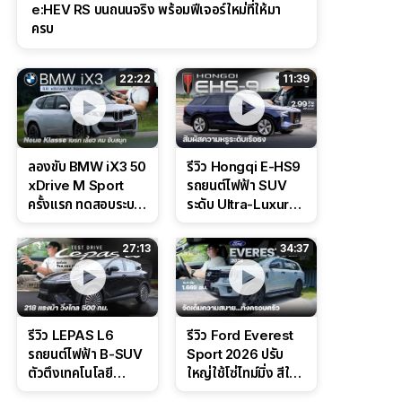
e:HEV RS บนถนนจริง พร้อมฟีเจอร์ใหม่ที่ให้มา
ครบ
22:22
11:39
ลองขับ BMW iX3 50
รีวิว Hongqi E-HS9
xDrive M Sport
รถยนต์ไฟฟ้า SUV
ครั้งแรก ทดสอบระบบ
ระดับ Ultra-Luxury
ช่วยขับ และ
ดีไซน์หรูหรา ช่วงล่าง
Performance แบบ
CDC นุ่มหนึบเหนือ
27:13
34:37
จัดเต็มในสนาม
ระดับ
รีวิว LEPAS L6
รีวิว Ford Everest
รถยนต์ไฟฟ้า B-SUV
Sport 2026 ปรับ
ตัวตึงเทคโนโลยี
ใหญ่ใช้โซ่ไทม์มิ่ง สีใหม่
Bosch IPB 2.0 ช่วง
Command Grey