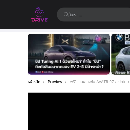
ค้นหา:
เรื่อง
ล่าสุด
คุณอยู่ที่นี่:
หน้าหลัก
Preview
พรีวิวและลองขับ AVATR 07 สเปคไทย มี 2 รุ่น คันนี้น่าใช้แค่ไหน ลุ้นราคาเ