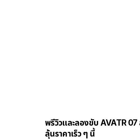
พรีวิวและลองขับ AVATR 07 สเป
ลุ้นราคาเร็ว ๆ นี้