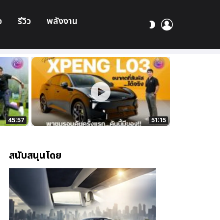
อ
รีวิว
พลังงาน
เข้า
สลับ
สู่
ผิว
ระบบ
45:57
51:15
สนับสนุนโดย