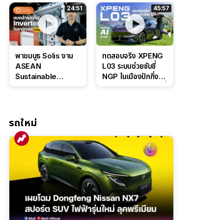
ล่างหนึบ ลุ้นราคา 7
ดุดันสไตล์ครอบครัว
24:51
45:57
แสนต้น
สายลุย
พาชมบูธ Solis งาน
ทดสอบจริง XPENG
ASEAN
L03 ระบบช่วยขับขี่
Sustainable
NGP ในเมืองปักกิ่ง
Energy Week
ตัวตึง Entry Level ที่
2026 เปิดตัว
ทำได้เกินตัว
แบตเตอรี่
IntelliHouse และ
รถใหม่
EverCORE โซลูชัน
ESS ครบวงจร