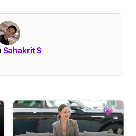
ย
Sahakrit S
6