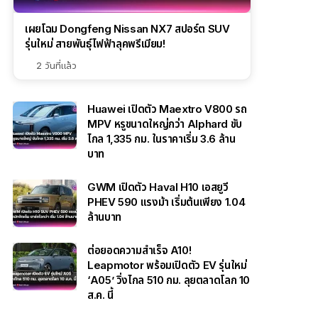
เผยโฉม Dongfeng Nissan NX7 สปอร์ต SUV
รุ่นใหม่ สายพันธุ์ไฟฟ้าลุคพรีเมียม!
2 วันที่แล้ว
Huawei เปิดตัว Maextro V800 รถ
MPV หรูขนาดใหญ่กว่า Alphard ขับ
ไกล 1,335 กม. ในราคาเริ่ม 3.6 ล้าน
บาท
GWM เปิดตัว Haval H10 เอสยูวี
PHEV 590 แรงม้า เริ่มต้นเพียง 1.04
ล้านบาท
ต่อยอดความสำเร็จ A10!
Leapmotor พร้อมเปิดตัว EV รุ่นใหม่
‘A05’ วิ่งไกล 510 กม. ลุยตลาดโลก 10
ส.ค. นี้