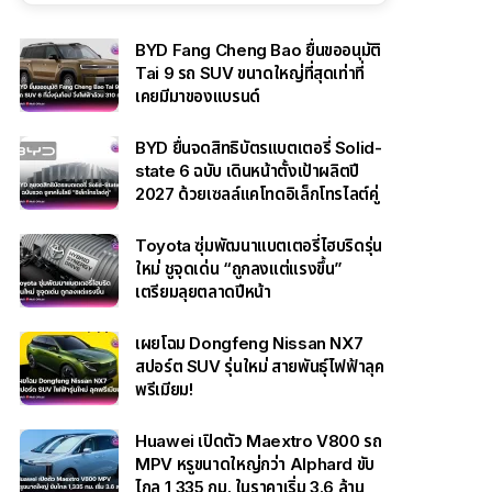
BYD Fang Cheng Bao ยื่นขออนุมัติ
Tai 9 รถ SUV ขนาดใหญ่ที่สุดเท่าที่
เคยมีมาของแบรนด์
BYD ยื่นจดสิทธิบัตรแบตเตอรี่ Solid-
state 6 ฉบับ เดินหน้าตั้งเป้าผลิตปี
2027 ด้วยเซลล์แคโทดอิเล็กโทรไลต์คู่
Toyota ซุ่มพัฒนาแบตเตอรี่ไฮบริดรุ่น
ใหม่ ชูจุดเด่น “ถูกลงแต่แรงขึ้น”
เตรียมลุยตลาดปีหน้า
เผยโฉม Dongfeng Nissan NX7
สปอร์ต SUV รุ่นใหม่ สายพันธุ์ไฟฟ้าลุค
พรีเมียม!
Huawei เปิดตัว Maextro V800 รถ
MPV หรูขนาดใหญ่กว่า Alphard ขับ
ไกล 1,335 กม. ในราคาเริ่ม 3.6 ล้าน