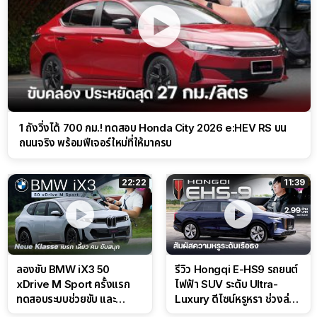
1 ถังวิ่งได้ 700 กม.! ทดสอบ Honda City 2026 e:HEV RS บน
ถนนจริง พร้อมฟีเจอร์ใหม่ที่ให้มาครบ
22:22
11:39
ลองขับ BMW iX3 50
รีวิว Hongqi E-HS9 รถยนต์
xDrive M Sport ครั้งแรก
ไฟฟ้า SUV ระดับ Ultra-
ทดสอบระบบช่วยขับ และ
Luxury ดีไซน์หรูหรา ช่วงล่าง
Performance แบบจัดเต็มใน
CDC นุ่มหนึบเหนือระดับ