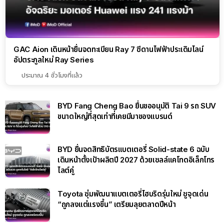
GAC Aion เดินหน้ายื่นจดทะเบียน Ray 7 ซีดานไฟฟ้าประเดิมไลน์
อัปตระกูลใหม่ Ray Series
ประมาณ 4 ชั่วโมงที่แล้ว
BYD Fang Cheng Bao ยื่นขออนุมัติ Tai 9 รถ SUV
ขนาดใหญ่ที่สุดเท่าที่เคยมีมาของแบรนด์
BYD ยื่นจดสิทธิบัตรแบตเตอรี่ Solid-state 6 ฉบับ
เดินหน้าตั้งเป้าผลิตปี 2027 ด้วยเซลล์แคโทดอิเล็กโทร
ไลต์คู่
Toyota ซุ่มพัฒนาแบตเตอรี่ไฮบริดรุ่นใหม่ ชูจุดเด่น
“ถูกลงแต่แรงขึ้น” เตรียมลุยตลาดปีหน้า