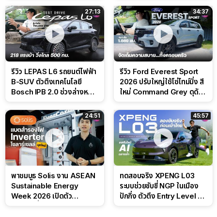
สนาม
27:13
34:37
รีวิว LEPAS L6 รถยนต์ไฟฟ้า
รีวิว Ford Everest Sport
B-SUV ตัวตึงเทคโนโลยี
2026 ปรับใหญ่ใช้โซ่ไทม์มิ่ง สี
Bosch IPB 2.0 ช่วงล่างหนึบ
ใหม่ Command Grey ดุดัน
ลุ้นราคา 7 แสนต้น
สไตล์ครอบครัวสายลุย
24:51
45:57
พาชมบูธ Solis งาน ASEAN
ทดสอบจริง XPENG L03
Sustainable Energy
ระบบช่วยขับขี่ NGP ในเมือง
Week 2026 เปิดตัว
ปักกิ่ง ตัวตึง Entry Level ที่
แบตเตอรี่ IntelliHouse และ
ทำได้เกินตัว
EverCORE โซลูชัน ESS ครบ