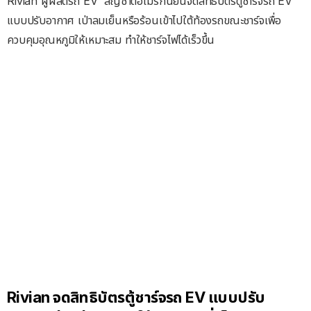
Rivian ผู้ผลิตรถ EV สัญชาติอเมริกันยื่นจดสิทธิบัตรตู้ชาร์จรถ EV
แบบปรับอากาศ เป่าลมเย็นหรือร้อนเข้าไปใต้ท้องรถขณะชาร์จเพื่อ
ควบคุมอุณหภูมิให้เหมาะสม ทำให้ชาร์จไฟได้เร็วขึ้น
Rivian จดสิทธิบัตรตู้ชาร์จรถ EV แบบปรับ