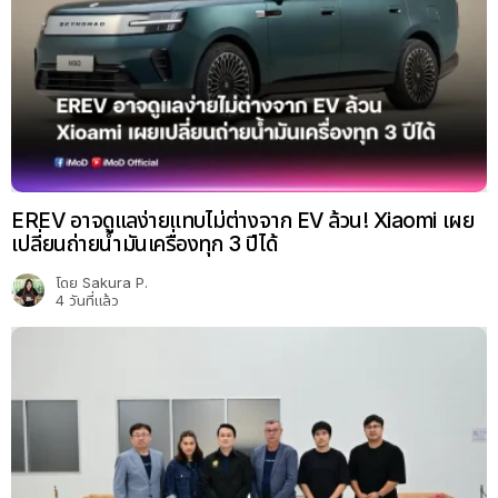
EREV อาจดูแลง่ายแทบไม่ต่างจาก EV ล้วน! Xiaomi เผย
เปลี่ยนถ่ายน้ำมันเครื่องทุก 3 ปีได้
โดย
Sakura P.
4 วันที่แล้ว