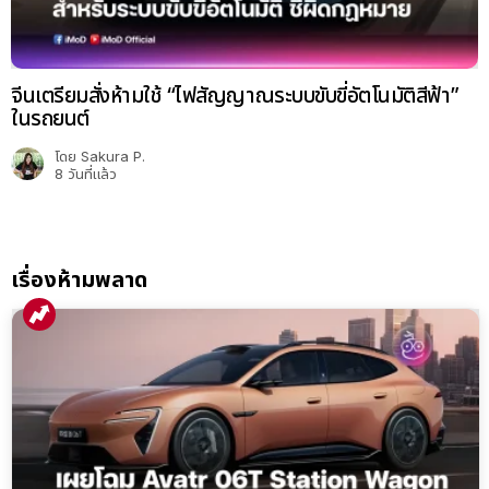
จีนเตรียมสั่งห้ามใช้ “ไฟสัญญาณระบบขับขี่อัตโนมัติสีฟ้า”
ในรถยนต์
โดย
Sakura P.
8 วันที่แล้ว
เรื่องห้ามพลาด