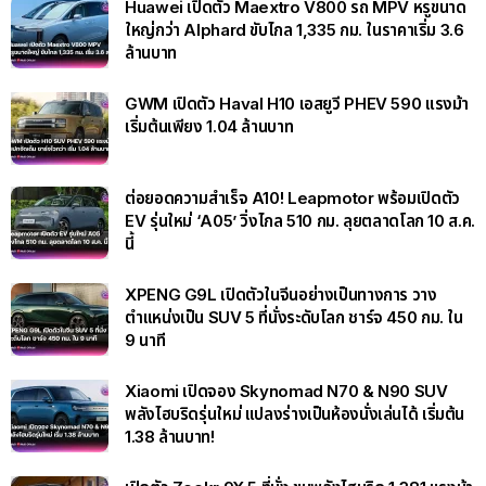
Huawei เปิดตัว Maextro V800 รถ MPV หรูขนาด
ใหญ่กว่า Alphard ขับไกล 1,335 กม. ในราคาเริ่ม 3.6
ล้านบาท
GWM เปิดตัว Haval H10 เอสยูวี PHEV 590 แรงม้า
เริ่มต้นเพียง 1.04 ล้านบาท
ต่อยอดความสำเร็จ A10! Leapmotor พร้อมเปิดตัว
EV รุ่นใหม่ ‘A05’ วิ่งไกล 510 กม. ลุยตลาดโลก 10 ส.ค.
นี้
XPENG G9L เปิดตัวในจีนอย่างเป็นทางการ วาง
ตำแหน่งเป็น SUV 5 ที่นั่งระดับโลก ชาร์จ 450 กม. ใน
9 นาที
Xiaomi เปิดจอง Skynomad N70 & N90 SUV
พลังไฮบริดรุ่นใหม่ แปลงร่างเป็นห้องนั่งเล่นได้ เริ่มต้น
1.38 ล้านบาท!