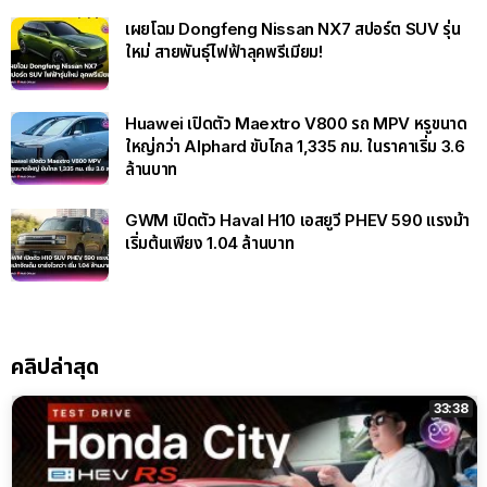
เผยโฉม Dongfeng Nissan NX7 สปอร์ต SUV รุ่น
ใหม่ สายพันธุ์ไฟฟ้าลุคพรีเมียม!
Huawei เปิดตัว Maextro V800 รถ MPV หรูขนาด
ใหญ่กว่า Alphard ขับไกล 1,335 กม. ในราคาเริ่ม 3.6
ล้านบาท
GWM เปิดตัว Haval H10 เอสยูวี PHEV 590 แรงม้า
เริ่มต้นเพียง 1.04 ล้านบาท
คลิปล่าสุด
33:38