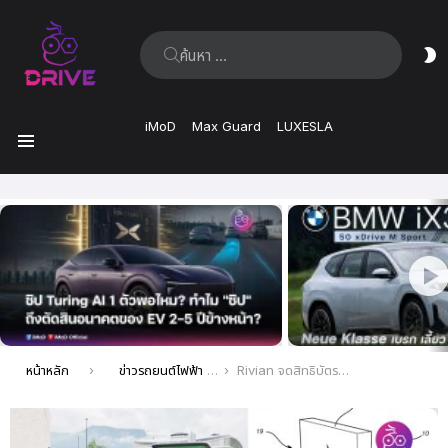
ค้นหา:
ส
ผิ
iMoD
Max Guard
LUXESLA
เมนู
เรื่อง
ล่าสุด
คุณอยู่ที่นี่:
หน้าหลัก
ข่าวรถยนต์ไฟฟ้า EV ล่าสุด
Rivian จดสิทธิบัตรตู้ชาร์จรถ EV แบบปรับอากาศ ช่วยอุ่นหรือทำให้แบตเตอรี่เย็นลง