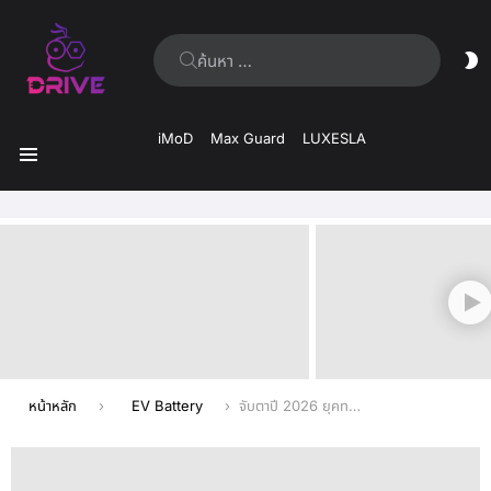
ค้นหา:
ส
ผิ
iMoD
Max Guard
LUXESLA
เมนู
เรื่อง
ล่าสุด
คุณอยู่ที่นี่:
หน้าหลัก
EV Battery
จับตาปี 2026 ยุคทอง ‘แบตเตอรี่โซเดียม’ ราคาถูกลง ขยายตลาดรถไฟฟ้า-กักเก็บพลังงาน