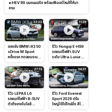
e:HEV RS บนถนนจริง พร้อมฟีเจอร์ใหม่ที่ให้มา
ครบ
22:22
11:39
ลองขับ BMW iX3 50
รีวิว Hongqi E-HS9
xDrive M Sport
รถยนต์ไฟฟ้า SUV
ครั้งแรก ทดสอบระบบ
ระดับ Ultra-Luxury
ช่วยขับ และ
ดีไซน์หรูหรา ช่วงล่าง
Performance แบบ
CDC นุ่มหนึบเหนือ
27:13
34:37
จัดเต็มในสนาม
ระดับ
รีวิว LEPAS L6
รีวิว Ford Everest
รถยนต์ไฟฟ้า B-SUV
Sport 2026 ปรับ
ตัวตึงเทคโนโลยี
ใหญ่ใช้โซ่ไทม์มิ่ง สีใหม่
Bosch IPB 2.0 ช่วง
Command Grey