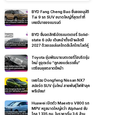
BYD Fang Cheng Bao ยื่นขออนุมัติ
Tai 9 รถ SUV ขนาดใหญ่ที่สุดเท่าที่
เคยมีมาของแบรนด์
BYD ยื่นจดสิทธิบัตรแบตเตอรี่ Solid-
state 6 ฉบับ เดินหน้าตั้งเป้าผลิตปี
2027 ด้วยเซลล์แคโทดอิเล็กโทรไลต์คู่
Toyota ซุ่มพัฒนาแบตเตอรี่ไฮบริดรุ่น
ใหม่ ชูจุดเด่น “ถูกลงแต่แรงขึ้น”
เตรียมลุยตลาดปีหน้า
เผยโฉม Dongfeng Nissan NX7
สปอร์ต SUV รุ่นใหม่ สายพันธุ์ไฟฟ้าลุค
พรีเมียม!
Huawei เปิดตัว Maextro V800 รถ
MPV หรูขนาดใหญ่กว่า Alphard ขับ
ไกล 1,335 กม. ในราคาเริ่ม 3.6 ล้าน