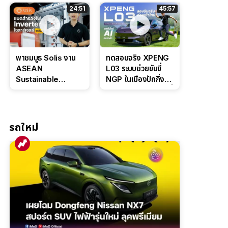
ล่างหนึบ ลุ้นราคา 7
ดุดันสไตล์ครอบครัว
24:51
45:57
แสนต้น
สายลุย
พาชมบูธ Solis งาน
ทดสอบจริง XPENG
ASEAN
L03 ระบบช่วยขับขี่
Sustainable
NGP ในเมืองปักกิ่ง
Energy Week
ตัวตึง Entry Level ที่
2026 เปิดตัว
ทำได้เกินตัว
แบตเตอรี่
IntelliHouse และ
รถใหม่
EverCORE โซลูชัน
ESS ครบวงจร