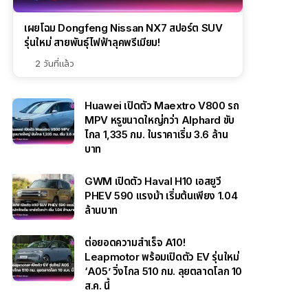
เผยโฉม Dongfeng Nissan NX7 สปอร์ต SUV
รุ่นใหม่ สายพันธุ์ไฟฟ้าลุคพรีเมียม!
2 วันที่แล้ว
Huawei เปิดตัว Maextro V800 รถ
MPV หรูขนาดใหญ่กว่า Alphard ขับ
ไกล 1,335 กม. ในราคาเริ่ม 3.6 ล้าน
บาท
GWM เปิดตัว Haval H10 เอสยูวี
PHEV 590 แรงม้า เริ่มต้นเพียง 1.04
ล้านบาท
ต่อยอดความสำเร็จ A10!
Leapmotor พร้อมเปิดตัว EV รุ่นใหม่
‘A05’ วิ่งไกล 510 กม. ลุยตลาดโลก 10
ส.ค. นี้