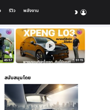
อ
รีวิว
พลังงาน
เข้า
สลับ
สู่
ผิว
ระบบ
45:57
51:15
สนับสนุนโดย