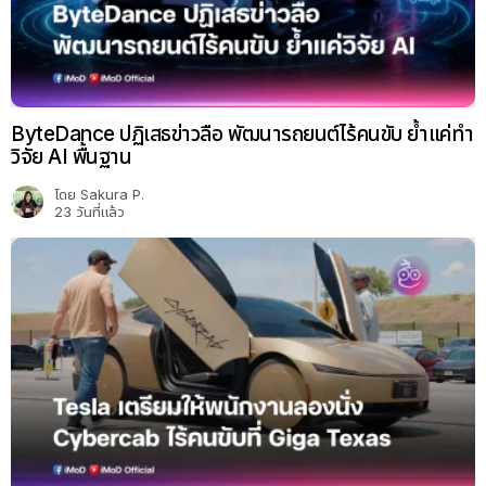
ByteDance ปฏิเสธข่าวลือ พัฒนารถยนต์ไร้คนขับ ย้ำแค่ทำ
วิจัย AI พื้นฐาน
โดย
Sakura P.
23 วันที่แล้ว