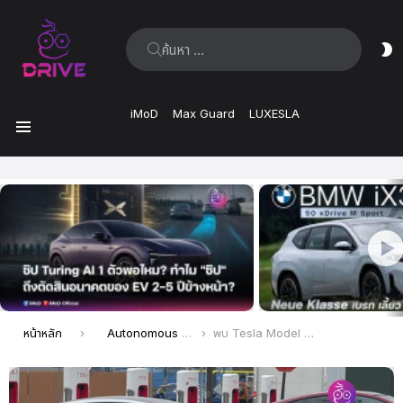
ค้นหา:
ส
ผิ
iMoD
Max Guard
LUXESLA
เมนู
เรื่อง
ล่าสุด
คุณอยู่ที่นี่:
หน้าหลัก
Autonomous Driving
พบ Tesla Model 3 วิ่งทดสอบในสหรัฐฯ ติดกล้องด้านข้างที่กระจก และกล้องที่กันชนหน้า คาดว่าทดสอบให้บริการของ Robotaxi ที่จะเปิดให้บริการเร็ว ๆ นี้