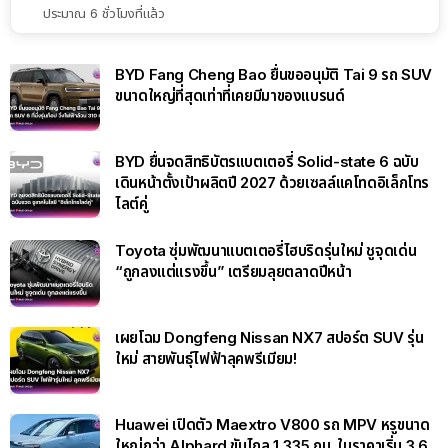
ประมาณ 6 ชั่วโมงที่แล้ว
BYD Fang Cheng Bao ยื่นขออนุมัติ Tai 9 รถ SUV
ขนาดใหญ่ที่สุดเท่าที่เคยมีมาของแบรนด์
BYD ยื่นจดสิทธิบัตรแบตเตอรี่ Solid-state 6 ฉบับ
เดินหน้าตั้งเป้าผลิตปี 2027 ด้วยเซลล์แคโทดอิเล็กโทร
ไลต์คู่
Toyota ซุ่มพัฒนาแบตเตอรี่ไฮบริดรุ่นใหม่ ชูจุดเด่น
“ถูกลงแต่แรงขึ้น” เตรียมลุยตลาดปีหน้า
เผยโฉม Dongfeng Nissan NX7 สปอร์ต SUV รุ่น
ใหม่ สายพันธุ์ไฟฟ้าลุคพรีเมียม!
Huawei เปิดตัว Maextro V800 รถ MPV หรูขนาด
ใหญ่กว่า Alphard ขับไกล 1,335 กม. ในราคาเริ่ม 3.6