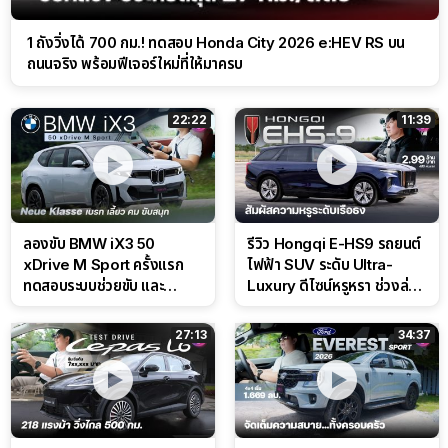
1 ถังวิ่งได้ 700 กม.! ทดสอบ Honda City 2026 e:HEV RS บน
ถนนจริง พร้อมฟีเจอร์ใหม่ที่ให้มาครบ
22:22
11:39
ลองขับ BMW iX3 50
รีวิว Hongqi E-HS9 รถยนต์
xDrive M Sport ครั้งแรก
ไฟฟ้า SUV ระดับ Ultra-
ทดสอบระบบช่วยขับ และ
Luxury ดีไซน์หรูหรา ช่วงล่าง
Performance แบบจัดเต็มใน
CDC นุ่มหนึบเหนือระดับ
สนาม
27:13
34:37