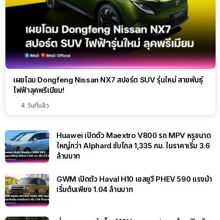
เผยโฉม Dongfeng Nissan NX7 สปอร์ต SUV รุ่นใหม่ สายพันธุ์
ไฟฟ้าลุคพรีเมียม!
4 วันที่แล้ว
Huawei เปิดตัว Maextro V800 รถ MPV หรูขนาด
ใหญ่กว่า Alphard ขับไกล 1,335 กม. ในราคาเริ่ม 3.6
ล้านบาท
GWM เปิดตัว Haval H10 เอสยูวี PHEV 590 แรงม้า
เริ่มต้นเพียง 1.04 ล้านบาท