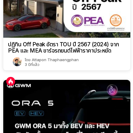
ปฏิทิน Off Peak อัตรา TOU ปี 2567 (2024) จาก
PEA และ MEA ชาร์จรถยนต์ไฟฟ้าราคาประหยัด
โดย
Attapon Thaphaengphan
3 ปีที่แล้ว