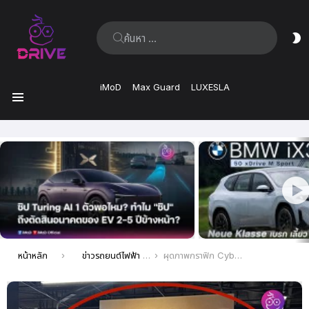
ค้นหา:
ส
ผิ
iMoD
Max Guard
LUXESLA
เมนู
เรื่อง
ล่าสุด
คุณอยู่ที่นี่:
หน้าหลัก
ข่าวรถยนต์ไฟฟ้า EV ล่าสุด
ผุดภาพกราฟิก Cybertruck รุ่น 2 ประตูคันเล็กที่ Elon Musk เคยเผยไว้ว่าอยากจะทำ