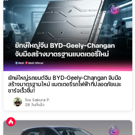
ยักษ์ใหญ่รถยนต์จีน BYD-Geely-Changan จับมือ
สร้างมาตรฐานใหม่ แบตเตอรี่รถไฟฟ้าที่ปลอดภัยและ
ชาร์จเร็วขึ้น!
โดย
Sakura P.
28 วันที่แล้ว