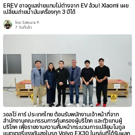
EREV อาจดูแลง่ายแทบไม่ต่างจาก EV ล้วน! Xiaomi เผย
เปลี่ยนถ่ายน้ำมันเครื่องทุก 3 ปีได้
โดย
Sakura P.
7 วันที่แล้ว
วอลโว่ คาร์ ประเทศไทย ต้อนรับพนักงานเจ้าหน้าที่จาก
สำนักงานคณะกรรมการคุ้มครองผู้บริโภค และตัวแทนผู้
บริโภค เพื่อรายงานความคืบหน้ากระบวนการเปลี่ยนโมดูล
แบตเตอรี่แรงดันสูงในรถ Volvo EX30 ในกลุ่มที่ได้รับผลก