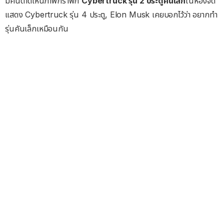
มีคนตาดีเห็นภาพกราฟิก
Cybertruck รุ่น 2 ประตูคันเล็ก
ในห้องจัด
แสดง Cybertruck รุ่น 4 ประตู, Elon Musk เคยบอกไว้ว่า อยากทำ
รุ่นคันเล็กเหมือนกัน