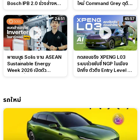
Bosch IPB 2.0 ช่วงล่างหนึบ
ใหม่ Command Grey ดุดัน
ลุ้นราคา 7 แสนต้น
สไตล์ครอบครัวสายลุย
24:51
45:57
พาชมบูธ Solis งาน ASEAN
ทดสอบจริง XPENG L03
Sustainable Energy
ระบบช่วยขับขี่ NGP ในเมือง
Week 2026 เปิดตัว
ปักกิ่ง ตัวตึง Entry Level ที่
แบตเตอรี่ IntelliHouse และ
ทำได้เกินตัว
EverCORE โซลูชัน ESS ครบ
วงจร
รถใหม่