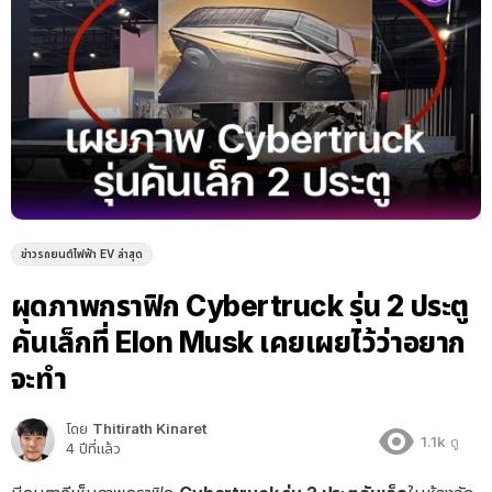
ข่าวรถยนต์ไฟฟ้า EV ล่าสุด
ผุดภาพกราฟิก Cybertruck รุ่น 2 ประตู
คันเล็กที่ Elon Musk เคยเผยไว้ว่าอยาก
จะทำ
โดย
Thitirath Kinaret
1.1k
ดู
4 ปีที่แล้ว