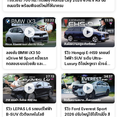
1 ถังวิ่งได้ 700 กม.! ทดสอบ Honda City 2026 e:HEV RS บน
ถนนจริง พร้อมฟีเจอร์ใหม่ที่ให้มาครบ
22:22
11:39
ลองขับ BMW iX3 50
รีวิว Hongqi E-HS9 รถยนต์
xDrive M Sport ครั้งแรก
ไฟฟ้า SUV ระดับ Ultra-
ทดสอบระบบช่วยขับ และ
Luxury ดีไซน์หรูหรา ช่วงล่าง
Performance แบบจัดเต็มใน
CDC นุ่มหนึบเหนือระดับ
สนาม
27:13
34:37
รีวิว LEPAS L6 รถยนต์ไฟฟ้า
รีวิว Ford Everest Sport
B-SUV ตัวตึงเทคโนโลยี
2026 ปรับใหญ่ใช้โซ่ไทม์มิ่ง สี