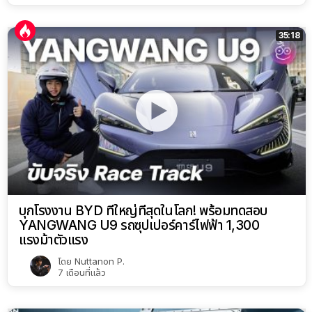
35:18
บุกโรงงาน BYD ที่ใหญ่ที่สุดในโลก! พร้อมทดสอบ
YANGWANG U9 รถซุปเปอร์คาร์ไฟฟ้า 1,300
แรงม้าตัวแรง
โดย
Nuttanon P.
7 เดือนที่แล้ว