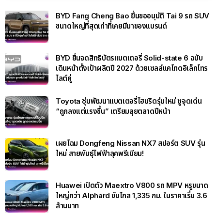
BYD Fang Cheng Bao ยื่นขออนุมัติ Tai 9 รถ SUV
ขนาดใหญ่ที่สุดเท่าที่เคยมีมาของแบรนด์
BYD ยื่นจดสิทธิบัตรแบตเตอรี่ Solid-state 6 ฉบับ
เดินหน้าตั้งเป้าผลิตปี 2027 ด้วยเซลล์แคโทดอิเล็กโทร
ไลต์คู่
Toyota ซุ่มพัฒนาแบตเตอรี่ไฮบริดรุ่นใหม่ ชูจุดเด่น
“ถูกลงแต่แรงขึ้น” เตรียมลุยตลาดปีหน้า
เผยโฉม Dongfeng Nissan NX7 สปอร์ต SUV รุ่น
ใหม่ สายพันธุ์ไฟฟ้าลุคพรีเมียม!
Huawei เปิดตัว Maextro V800 รถ MPV หรูขนาด
ใหญ่กว่า Alphard ขับไกล 1,335 กม. ในราคาเริ่ม 3.6
ล้านบาท