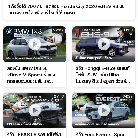
1 ถังวิ่งได้ 700 กม.! ทดสอบ Honda City 2026 e:HEV RS บน
ถนนจริง พร้อมฟีเจอร์ใหม่ที่ให้มาครบ
22:22
11:39
ลองขับ BMW iX3 50
รีวิว Hongqi E-HS9 รถยนต์
xDrive M Sport ครั้งแรก
ไฟฟ้า SUV ระดับ Ultra-
ทดสอบระบบช่วยขับ และ
Luxury ดีไซน์หรูหรา ช่วงล่าง
Performance แบบจัดเต็มใน
CDC นุ่มหนึบเหนือระดับ
สนาม
27:13
34:37
รีวิว LEPAS L6 รถยนต์ไฟฟ้า
รีวิว Ford Everest Sport