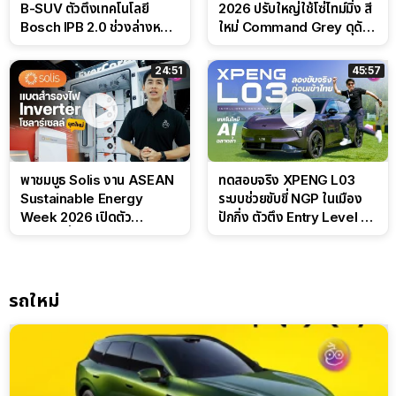
B-SUV ตัวตึงเทคโนโลยี
2026 ปรับใหญ่ใช้โซ่ไทม์มิ่ง สี
Bosch IPB 2.0 ช่วงล่างหนึบ
ใหม่ Command Grey ดุดัน
ลุ้นราคา 7 แสนต้น
สไตล์ครอบครัวสายลุย
24:51
45:57
พาชมบูธ Solis งาน ASEAN
ทดสอบจริง XPENG L03
Sustainable Energy
ระบบช่วยขับขี่ NGP ในเมือง
Week 2026 เปิดตัว
ปักกิ่ง ตัวตึง Entry Level ที่
แบตเตอรี่ IntelliHouse และ
ทำได้เกินตัว
EverCORE โซลูชัน ESS ครบ
วงจร
รถใหม่