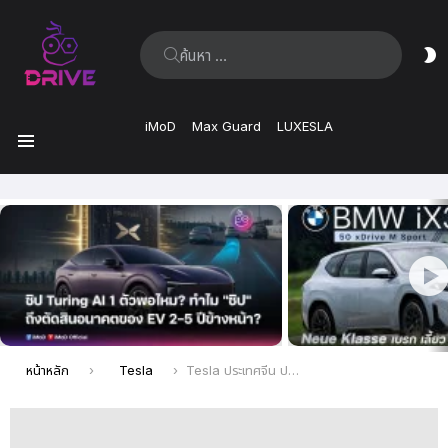
ค้นหา:
ส
ผิ
iMoD
Max Guard
LUXESLA
เมนู
เรื่อง
ล่าสุด
คุณอยู่ที่นี่:
หน้าหลัก
Tesla
Tesla ประเทศจีน ปรับช่วงล่าง Model Y ใหม่