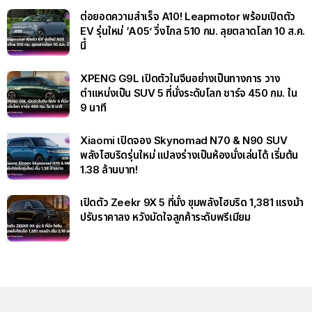
ต่อยอดความสำเร็จ A10! Leapmotor พร้อมเปิดตัว
EV รุ่นใหม่ ‘A05’ วิ่งไกล 510 กม. ลุยตลาดโลก 10 ส.ค.
นี้
XPENG G9L เปิดตัวในจีนอย่างเป็นทางการ วาง
ตำแหน่งเป็น SUV 5 ที่นั่งระดับโลก ชาร์จ 450 กม. ใน
9 นาที
Xiaomi เปิดจอง Skynomad N70 & N90 SUV
พลังไฮบริดรุ่นใหม่ แปลงร่างเป็นห้องนั่งเล่นได้ เริ่มต้น
1.38 ล้านบาท!
เปิดตัว Zeekr 9X 5 ที่นั่ง ขุมพลังไฮบริด 1,381 แรงม้า
ปรับราคาลง หวังมัดใจลูกค้าระดับพรีเมียม