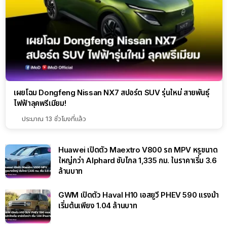
เผยโฉม Dongfeng Nissan NX7 สปอร์ต SUV รุ่นใหม่ สายพันธุ์
ไฟฟ้าลุคพรีเมียม!
ประมาณ 13 ชั่วโมงที่แล้ว
Huawei เปิดตัว Maextro V800 รถ MPV หรูขนาด
ใหญ่กว่า Alphard ขับไกล 1,335 กม. ในราคาเริ่ม 3.6
ล้านบาท
GWM เปิดตัว Haval H10 เอสยูวี PHEV 590 แรงม้า
เริ่มต้นเพียง 1.04 ล้านบาท