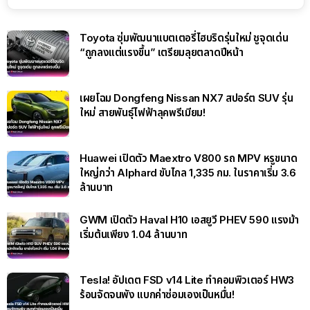
Toyota ซุ่มพัฒนาแบตเตอรี่ไฮบริดรุ่นใหม่ ชูจุดเด่น
“ถูกลงแต่แรงขึ้น” เตรียมลุยตลาดปีหน้า
เผยโฉม Dongfeng Nissan NX7 สปอร์ต SUV รุ่น
ใหม่ สายพันธุ์ไฟฟ้าลุคพรีเมียม!
Huawei เปิดตัว Maextro V800 รถ MPV หรูขนาด
ใหญ่กว่า Alphard ขับไกล 1,335 กม. ในราคาเริ่ม 3.6
ล้านบาท
GWM เปิดตัว Haval H10 เอสยูวี PHEV 590 แรงม้า
เริ่มต้นเพียง 1.04 ล้านบาท
Tesla! อัปเดต FSD v14 Lite ทำคอมพิวเตอร์ HW3
ร้อนจัดจนพัง แบกค่าซ่อมเองเป็นหมื่น!