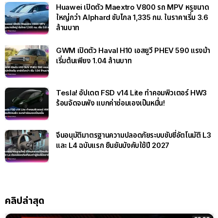
Huawei เปิดตัว Maextro V800 รถ MPV หรูขนาด
ใหญ่กว่า Alphard ขับไกล 1,335 กม. ในราคาเริ่ม 3.6
ล้านบาท
GWM เปิดตัว Haval H10 เอสยูวี PHEV 590 แรงม้า
เริ่มต้นเพียง 1.04 ล้านบาท
Tesla! อัปเดต FSD v14 Lite ทำคอมพิวเตอร์ HW3
ร้อนจัดจนพัง แบกค่าซ่อมเองเป็นหมื่น!
จีนอนุมัติมาตรฐานความปลอดภัยระบบขับขี่อัตโนมัติ L3
และ L4 ฉบับแรก ยืนยันบังคับใช้ปี 2027
คลิปล่าสุด