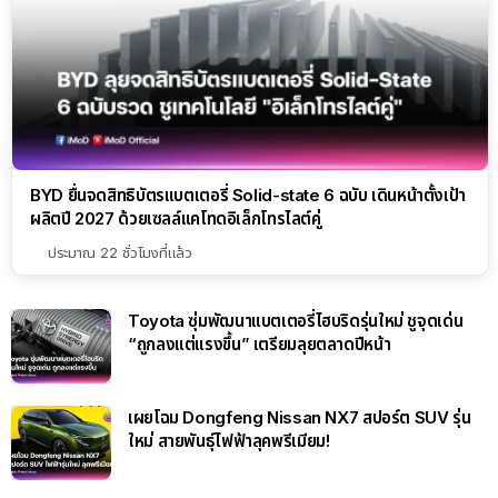
BYD ยื่นจดสิทธิบัตรแบตเตอรี่ Solid-state 6 ฉบับ เดินหน้าตั้งเป้า
ผลิตปี 2027 ด้วยเซลล์แคโทดอิเล็กโทรไลต์คู่
ประมาณ 22 ชั่วโมงที่แล้ว
Toyota ซุ่มพัฒนาแบตเตอรี่ไฮบริดรุ่นใหม่ ชูจุดเด่น
“ถูกลงแต่แรงขึ้น” เตรียมลุยตลาดปีหน้า
เผยโฉม Dongfeng Nissan NX7 สปอร์ต SUV รุ่น
ใหม่ สายพันธุ์ไฟฟ้าลุคพรีเมียม!