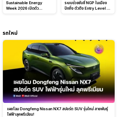
Sustainable Energy
ระบบช่วยขับขี่ NGP ในเมือง
Week 2026 เปิดตัว
ปักกิ่ง ตัวตึง Entry Level ที่
แบตเตอรี่ IntelliHouse และ
ทำได้เกินตัว
EverCORE โซลูชัน ESS ครบ
วงจร
รถใหม่
เผยโฉม Dongfeng Nissan NX7 สปอร์ต SUV รุ่นใหม่ สายพันธุ์
ไฟฟ้าลุคพรีเมียม!