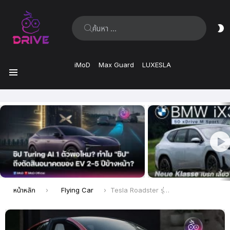
ค้นหา:
ส
ผิ
iMoD
Max Guard
LUXESLA
เมนู
เรื่อง
ล่าสุด
คุณอยู่ที่นี่:
หน้าหลัก
Flying Car
Tesla Roadster รุ่นใหม่เตรียมโชว์ระบบ “บินได้” Elon ยืนยัน สิ้นปีนี้เจอกัน!