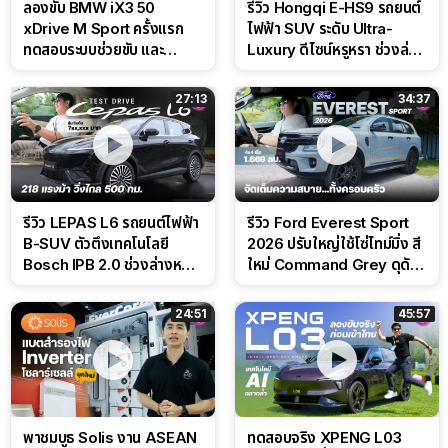
ลองขับ BMW iX3 50
รีวิว Hongqi E-HS9 รถยนต์
xDrive M Sport ครั้งแรก
ไฟฟ้า SUV ระดับ Ultra-
ทดสอบระบบช่วยขับ และ
Luxury ดีไซน์หรูหรา ช่วงล่าง
Performance แบบจัดเต็มใน
CDC นุ่มหนึบเหนือระดับ
สนาม
27:13
34:37
รีวิว LEPAS L6 รถยนต์ไฟฟ้า
รีวิว Ford Everest Sport
B-SUV ตัวตึงเทคโนโลยี
2026 ปรับใหญ่ใช้โซ่ไทม์มิ่ง สี
Bosch IPB 2.0 ช่วงล่างหนึบ
ใหม่ Command Grey ดุดัน
ลุ้นราคา 7 แสนต้น
สไตล์ครอบครัวสายลุย
24:51
45:57
พาชมบูธ Solis งาน ASEAN
ทดสอบจริง XPENG L03