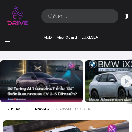
ค้นหา:
ส
ผิ
iMoD
Max Guard
LUXESLA
เมนู
เรื่อง
ล่าสุด
คุณอยู่ที่นี่:
หน้าหลัก
Preview
พรีวิวขับ BYD SHARK 6 DM-O ในสนามพีระเซอร์กิต พัทยา พร้อมสเปคเบื้องต้น