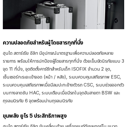
ความปลอดภัยสำหรับผู้โดยสารทุกที่นั่ง
ฮุนได สตาร์เรีย อีลิท มีอุปกรณ์มาตรฐานเพื่อความปลอดภัยหลาย
รายการ พร้อมให้การปกป้องผู้โดยสารทุกที่นั่ง ด้วยเข็มขัดนิรภัยแบบ 3
จุด 11 ที่นั่ง, จุดติดตั้งคาร์ซีทสำหรับเด็ก ISOFIX จำนวน 2 จุด,
เซ็นเซอร์กะระยะเข้าจอด (หน้า / หลัง), ระบบควบคุมเสถียรภาพ ESC,
ระบบควบคุมเสถียรภาพเมื่อมีลมปะทะข้างตัวรถ CSC, ระบบช่วยออกตัว
บนทางลาดชัน HAC, ระบบเตือนเมื่อมีรถในจุดอับสายตา BSW และ
ถุงลมนิรภัย 6 จุดพร้อมม่านถุงลมนิรภัย
ขุมพลัง
ยูโร
5
ประสิทธิภาพสูง
ฮุนได สตาร์เรีย อีลิท ขับเคลื่อนด้วย เครื่องยนต์ดีเซลเทอร์โบ ขนาด