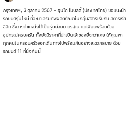
กรุงเทพฯ, 3 ตุลาคม 2567 – ฮุนได โมบิลิตี้ (ประเทศไทย) ขอแนะนำ
รถยนต์รุ่นใหม่ ที่จะมาเสริมทัพผลิตภัณฑ์ในกลุ่มสตาร์เรียกับ สตาร์เรีย
อีลิท ซึ่งวางตำแหน่งไว้เป็นรุ่นย่อยมาตรฐาน แต่เพียบพร้อมด้วย
อุปกรณ์ครบครัน ทั้งยังมีราคาที่น่าเป็นเจ้าของยิ่งกว่าเคย ให้คุณพา
ทุกคนในครอบครัวออกเดินทางไปพร้อมกันอย่างสะดวกสบาย ด้วย
รถยนต์ 11 ที่นั่งคันนี้