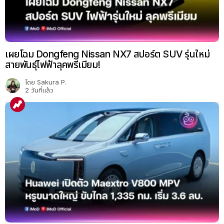
เผยโฉม Dongfeng Nissan NX7 สปอร์ต SUV รุ่นใหม่
สายพันธุ์ไฟฟ้าลุคพรีเมียม!
โดย
Sakura P.
2 วันที่แล้ว