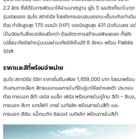
2.2 ลิตร ซึ่งได้รับการพัฒนาให้ผ่านมาตรฐาน ยูโร 5 และติดตั้งมาในทุก
รุ่นย่อยของ ฮุนได สตาร์เรีย โดยยังคงมอบสมมรรถนะเต็มระดับเท่าเดิม
ด้วย กำลังสูงสุด 175 แรงม้า (HP) แรงบิดสูงสุด 431 นิวตันเมตร แต่
เป็นมิตรกับสิ่งแวดล้อมยิ่งกว่า ด้วยอัตราการสร้างมลพิษลดลง ทั้งยัง
เปลี่ยนเกียร์อย่างนุ่มนวลผ่านเกียร์อัตโนมัติ 8 จังหวะ พร้อม Paddle
Shift
ราคาและสีที่พร้อมจำหน่าย
ฮุนได สตาร์เรีย อีลิท ราคาเริ่มต้นเพียง 1,659,000 บาท โดยมาพร้อม
กับสามทางเลือก สีภายนอกและภายในที่จับคู่มาให้อย่างลงตัว ประกอบ
ด้วย ภายนอก สีดำ เอบิส แบล็ก เพิร์ล พร้อมภายในทูโทน สีดำ – สีเบจ,
ภายนอก สีเทา แกรไฟท์ เกรย์ เมทัลลิก พร้อมภายในสีดำ และ
ภายนอก สีเงิน แม็กเนติก ซิลเวอร์ เมทัลลิก พร้อมภายในสีดำ