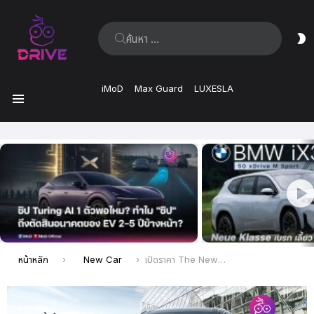
ค้นหา:
ส
ผิ
iMoD
Max Guard
LUXESLA
เมนู
เรื่อง
ล่าสุด
คุณอยู่ที่นี่:
หน้าหลัก
New Car
เปิดราคา The New Hyundai STARIA Elite Diesel 2.2 Turbo EURO5 รุ่นย่อยใหม่ อย่างเป็นทางการ พร้อมราคา 1,659,000 บาท