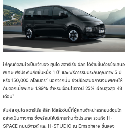
ให้คุณตัดสินใจเป็นเจ้าของ ฮุนได สตาร์เรีย อีลิท ได้ง่ายขึ้นด้วยข้อเสนอ
1
พิเศษ ฟรีประกันภัยชั้นหนึ่ง 1 ปี
และ ฟรีการรับประกันคุณภาพ 5 ปี
2
หรือ 150,000 กิโลเมตร
นอกจากนั้น ยังมีข้อเสนอการเงินพิเศษให้
กับดอกเบี้ยพิเศษ 1.99% สำหรับเงื่อนไขดาวน์ 25% ผ่อนสูงสุด 48
1
เดือน
สัมผัส ฮุนได สตาร์เรีย อีลิท ได้แล้ววันนี้ที่ผู้แทนจำหน่ายรถยนต์ฮุนได
อย่างเป็นทางการ ซึ่งพร้อมให้บริการท่านทั่วประเทศ รวมถึง H-
SPACE ถนนวิภาวดี และ H-STUDIO ณ Emsphere ชั้นสอง