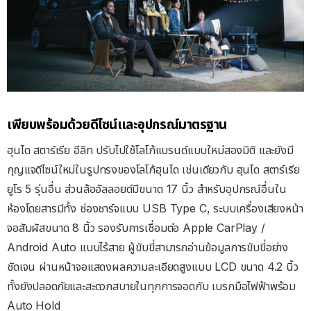
เพียบพร้อมด้วยดีไซน์และอุปกรณ์มาตรฐาน
ฮุนได สตาร์เรีย อีลิท ปรับไปใช้โลโก้แบรนด์แบบใหม่สองมิติ และยังมี
กุญแจดีไซน์ใหม่ในรูปทรงของโลโก้ฮุนได เช่นเดียวกับ ฮุนได สตาร์เรีย
ยูโร 5 รุ่นอื่น ส่วนล้ออัลลอยด์มีขนาด 17 นิ้ว สำหรับอุปกรณ์อื่นใน
ห้องโดยสารมีทั้ง ช่องชาร์จแบบ USB Type C, ระบบเครื่องเสียงหน้า
จอสัมผัสขนาด 8 นิ้ว รองรับการเชื่อมต่อ Apple CarPlay /
Android Auto แบบไร้สาย ผู้ขับขี่สามารถอ่านข้อมูลการขับขี่อย่าง
ชัดเจน ผ่านหน้าจอแสดงผลความละเอียดสูงแบบ LCD ขนาด 4.2 นิ้ว
ทั้งยังปลอดภัยและสะดวกสบายในทุกการจอดกับ เบรกมือไฟฟ้าพร้อม
Auto Hold