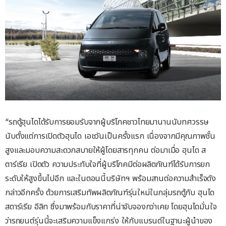
“รถตู้ฮุนไดได้รับการยอมรับจากผู้บริโภคชาวไทยมานานนับทศวรรษ
นับตั้งแต่การเปิดตัวฮุนได เอชวันเป็นครั้งแรก เนื่องจากมีคุณภาพชั้น
สูงและมอบความสะดวกสบายให้ผู้โดยสารทุกคน ต่อมาเมื่อ ฮุนได ส
ตาร์เรีย เปิดตัว ความประทับใจที่ผู้บริโภคมีต่อผลิตภัณฑ์ได้รับการยก
ระดับให้สูงขึ้นไปอีก และในตอนนี้บริษัทฯ พร้อมสานต่อความสำเร็จดัง
กล่าวอีกครั้ง ด้วยการเสริมทัพผลิตภัณฑ์รุ่นใหม่ในกลุ่มรถตู้กับ ฮุนได
สตาร์เรีย อีลิท ซึ่งมาพร้อมกับราคาที่น่าจับจองกว่าเคย โดยฮุนไดมั่นใจ
ว่ารถยนต์รุ่นนี้จะเสริมความแข็งแกร่ง ให้กับแบรนด์ในฐานะผู้นำของ