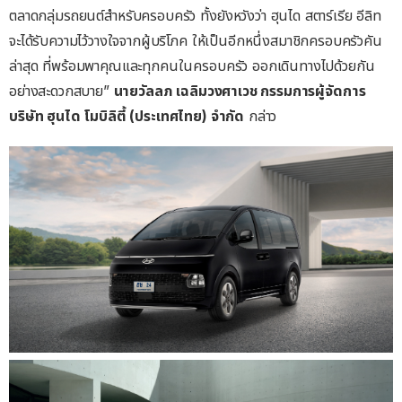
ตลาดกลุ่มรถยนต์สำหรับครอบครัว ทั้งยังหวังว่า ฮุนได สตาร์เรีย อีลิท
จะได้รับความไว้วางใจจากผู้บริโภค ให้เป็นอีกหนึ่งสมาชิกครอบครัวคัน
ล่าสุด ที่พร้อมพาคุณและทุกคนในครอบครัว ออกเดินทางไปด้วยกัน
อย่างสะดวกสบาย”
นายวัลลภ
เฉลิมวงศาเวช
กรรมการผู้จัดการ
บริษัท
ฮุนได
โมบิลิตี้
(
ประเทศไทย
)
จำกัด
กล่าว