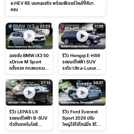
e:HEV RS บนถนนจริง พร้อมฟีเจอร์ใหม่ที่ให้มา
ครบ
22:22
11:39
ลองขับ BMW iX3 50
รีวิว Hongqi E-HS9
xDrive M Sport
รถยนต์ไฟฟ้า SUV
ครั้งแรก ทดสอบระบบ
ระดับ Ultra-Luxury
ช่วยขับ และ
ดีไซน์หรูหรา ช่วงล่าง
Performance แบบ
CDC นุ่มหนึบเหนือ
27:13
34:37
จัดเต็มในสนาม
ระดับ
รีวิว LEPAS L6
รีวิว Ford Everest
รถยนต์ไฟฟ้า B-SUV
Sport 2026 ปรับ
ตัวตึงเทคโนโลยี
ใหญ่ใช้โซ่ไทม์มิ่ง สีใหม่
Bosch IPB 2.0 ช่วง
Command Grey