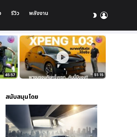
อ
รีวิว
พลังงาน
เข้า
สลับ
สู่
ผิว
ระบบ
45:57
51:15
สนับสนุนโดย