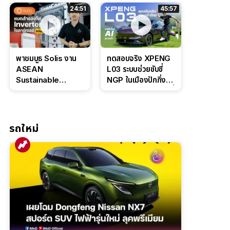
ล่างหนึบ ลุ้นราคา 7
ดุดันสไตล์ครอบครัว
24:51
45:57
แสนต้น
สายลุย
พาชมบูธ Solis งาน
ทดสอบจริง XPENG
ASEAN
L03 ระบบช่วยขับขี่
Sustainable
NGP ในเมืองปักกิ่ง
Energy Week
ตัวตึง Entry Level ที่
2026 เปิดตัว
ทำได้เกินตัว
แบตเตอรี่
IntelliHouse และ
รถใหม่
EverCORE โซลูชัน
ESS ครบวงจร