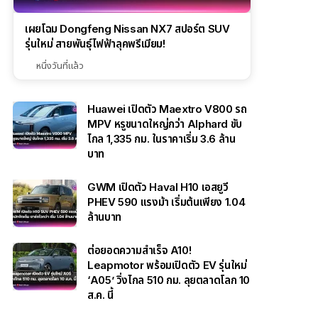
เผยโฉม Dongfeng Nissan NX7 สปอร์ต SUV
รุ่นใหม่ สายพันธุ์ไฟฟ้าลุคพรีเมียม!
หนึ่งวันที่แล้ว
Huawei เปิดตัว Maextro V800 รถ
MPV หรูขนาดใหญ่กว่า Alphard ขับ
ไกล 1,335 กม. ในราคาเริ่ม 3.6 ล้าน
บาท
GWM เปิดตัว Haval H10 เอสยูวี
PHEV 590 แรงม้า เริ่มต้นเพียง 1.04
ล้านบาท
ต่อยอดความสำเร็จ A10!
Leapmotor พร้อมเปิดตัว EV รุ่นใหม่
‘A05’ วิ่งไกล 510 กม. ลุยตลาดโลก 10
ส.ค. นี้