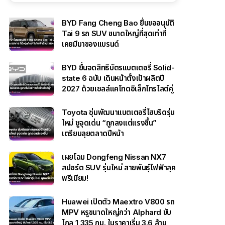
BYD Fang Cheng Bao ยื่นขออนุมัติ
Tai 9 รถ SUV ขนาดใหญ่ที่สุดเท่าที่
เคยมีมาของแบรนด์
BYD ยื่นจดสิทธิบัตรแบตเตอรี่ Solid-
state 6 ฉบับ เดินหน้าตั้งเป้าผลิตปี
2027 ด้วยเซลล์แคโทดอิเล็กโทรไลต์คู่
Toyota ซุ่มพัฒนาแบตเตอรี่ไฮบริดรุ่น
ใหม่ ชูจุดเด่น “ถูกลงแต่แรงขึ้น”
เตรียมลุยตลาดปีหน้า
เผยโฉม Dongfeng Nissan NX7
สปอร์ต SUV รุ่นใหม่ สายพันธุ์ไฟฟ้าลุค
พรีเมียม!
Huawei เปิดตัว Maextro V800 รถ
MPV หรูขนาดใหญ่กว่า Alphard ขับ
ไกล 1,335 กม. ในราคาเริ่ม 3.6 ล้าน