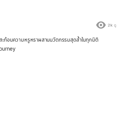
2k
ดู
ี่สะท้อนความหรูหราผสานนวัตกรรมสุดล้ำในทุกมิติ
Journey