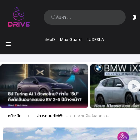
ค้นหา:
ส
ผิ
iMoD
Max Guard
LUXESLA
เมนู
เรื่อง
ล่าสุด
คุณอยู่ที่นี่:
หน้าหลัก
ข่าวรถยนต์ไฟฟ้า EV ล่าสุด
ประเทศจีนส่งออกรถยนต์มากกว่า 2 ล้านคัน ในช่วงครึ่งแรกของปี 2023 : BYD และ Chery เติบโตเร็วที่สุด