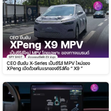
SPY SHOT
ข่าวรถยนต์ไฟฟ้า EV ล่าสุด
CEO ยืนยัน X-Series เป็นซีรีส์ MPV ใหม่ของ
XPeng เปิดด้วยคันแรกของซีรีส์คือ “ X9 ”