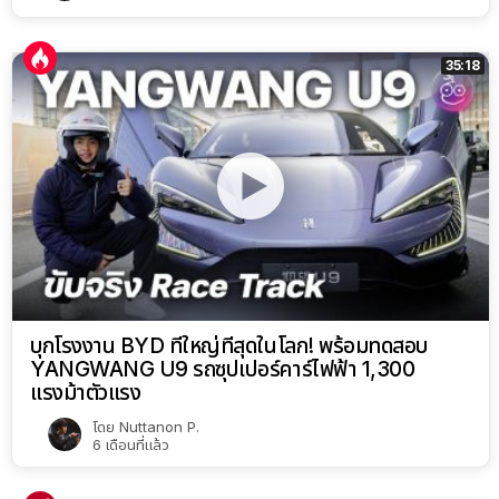
35:18
บุกโรงงาน BYD ที่ใหญ่ที่สุดในโลก! พร้อมทดสอบ
YANGWANG U9 รถซุปเปอร์คาร์ไฟฟ้า 1,300
แรงม้าตัวแรง
โดย
Nuttanon P.
6 เดือนที่แล้ว