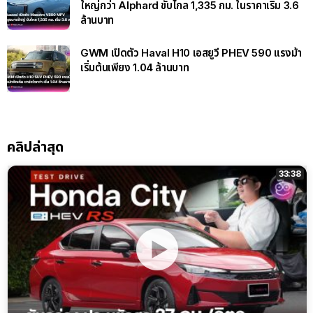
ใหญ่กว่า Alphard ขับไกล 1,335 กม. ในราคาเริ่ม 3.6
ล้านบาท
GWM เปิดตัว Haval H10 เอสยูวี PHEV 590 แรงม้า
เริ่มต้นเพียง 1.04 ล้านบาท
คลิปล่าสุด
33:38