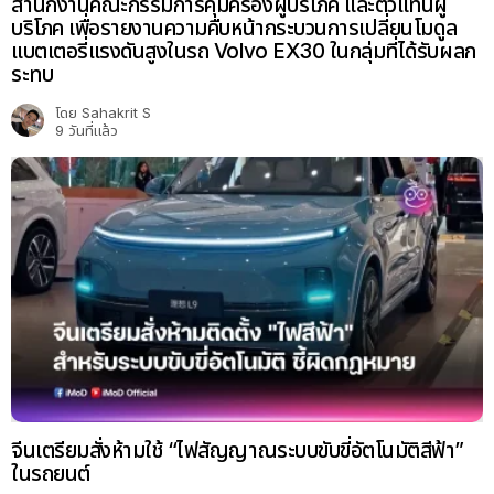
สำนักงานคณะกรรมการคุ้มครองผู้บริโภค และตัวแทนผู้
บริโภค เพื่อรายงานความคืบหน้ากระบวนการเปลี่ยนโมดูล
แบตเตอรี่แรงดันสูงในรถ Volvo EX30 ในกลุ่มที่ได้รับผลก
ระทบ
โดย
Sahakrit S
9 วันที่แล้ว
จีนเตรียมสั่งห้ามใช้ “ไฟสัญญาณระบบขับขี่อัตโนมัติสีฟ้า”
ในรถยนต์