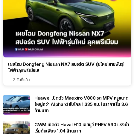
เผยโฉม Dongfeng Nissan NX7 สปอร์ต SUV รุ่นใหม่ สายพันธุ์
ไฟฟ้าลุคพรีเมียม!
2 วันที่แล้ว
Huawei เปิดตัว Maextro V800 รถ MPV หรูขนาด
ใหญ่กว่า Alphard ขับไกล 1,335 กม. ในราคาเริ่ม 3.6
ล้านบาท
GWM เปิดตัว Haval H10 เอสยูวี PHEV 590 แรงม้า
เริ่มต้นเพียง 1.04 ล้านบาท