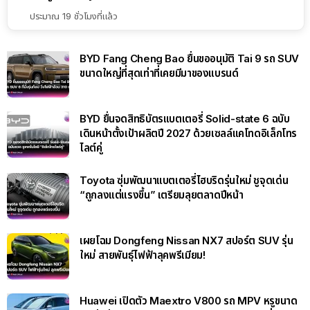
ประมาณ 19 ชั่วโมงที่แล้ว
BYD Fang Cheng Bao ยื่นขออนุมัติ Tai 9 รถ SUV
ขนาดใหญ่ที่สุดเท่าที่เคยมีมาของแบรนด์
BYD ยื่นจดสิทธิบัตรแบตเตอรี่ Solid-state 6 ฉบับ
เดินหน้าตั้งเป้าผลิตปี 2027 ด้วยเซลล์แคโทดอิเล็กโทร
ไลต์คู่
Toyota ซุ่มพัฒนาแบตเตอรี่ไฮบริดรุ่นใหม่ ชูจุดเด่น
“ถูกลงแต่แรงขึ้น” เตรียมลุยตลาดปีหน้า
เผยโฉม Dongfeng Nissan NX7 สปอร์ต SUV รุ่น
ใหม่ สายพันธุ์ไฟฟ้าลุคพรีเมียม!
Huawei เปิดตัว Maextro V800 รถ MPV หรูขนาด