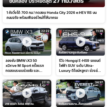
1 ถังวิ่งได้ 700 กม.! ทดสอบ Honda City 2026 e:HEV RS บน
ถนนจริง พร้อมฟีเจอร์ใหม่ที่ให้มาครบ
22:22
11:39
ลองขับ BMW iX3 50
รีวิว Hongqi E-HS9 รถยนต์
xDrive M Sport ครั้งแรก
ไฟฟ้า SUV ระดับ Ultra-
ทดสอบระบบช่วยขับ และ
Luxury ดีไซน์หรูหรา ช่วงล่าง
Performance แบบจัดเต็มใน
CDC นุ่มหนึบเหนือระดับ
สนาม
27:13
34:37