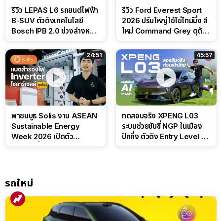
รีวิว LEPAS L6 รถยนต์ไฟฟ้า
รีวิว Ford Everest Sport
B-SUV ตัวตึงเทคโนโลยี
2026 ปรับใหญ่ใช้โซ่ไทม์มิ่ง สี
Bosch IPB 2.0 ช่วงล่างหนึบ
ใหม่ Command Grey ดุดัน
ลุ้นราคา 7 แสนต้น
สไตล์ครอบครัวสายลุย
24:51
45:57
พาชมบูธ Solis งาน ASEAN
ทดสอบจริง XPENG L03
Sustainable Energy
ระบบช่วยขับขี่ NGP ในเมือง
Week 2026 เปิดตัว
ปักกิ่ง ตัวตึง Entry Level ที่
แบตเตอรี่ IntelliHouse และ
ทำได้เกินตัว
EverCORE โซลูชัน ESS ครบ
วงจร
รถใหม่