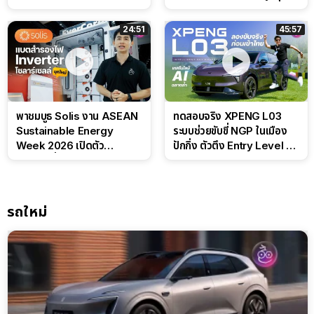
ลุ้นราคา 7 แสนต้น
สไตล์ครอบครัวสายลุย
24:51
45:57
พาชมบูธ Solis งาน ASEAN
ทดสอบจริง XPENG L03
Sustainable Energy
ระบบช่วยขับขี่ NGP ในเมือง
Week 2026 เปิดตัว
ปักกิ่ง ตัวตึง Entry Level ที่
แบตเตอรี่ IntelliHouse และ
ทำได้เกินตัว
EverCORE โซลูชัน ESS ครบ
วงจร
รถใหม่