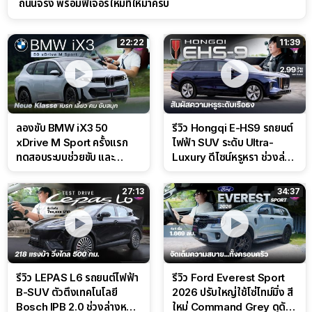
ถนนจริง พร้อมฟีเจอร์ใหม่ที่ให้มาครบ
22:22
11:39
ลองขับ BMW iX3 50
รีวิว Hongqi E-HS9 รถยนต์
xDrive M Sport ครั้งแรก
ไฟฟ้า SUV ระดับ Ultra-
ทดสอบระบบช่วยขับ และ
Luxury ดีไซน์หรูหรา ช่วงล่าง
Performance แบบจัดเต็มใน
CDC นุ่มหนึบเหนือระดับ
สนาม
27:13
34:37
รีวิว LEPAS L6 รถยนต์ไฟฟ้า
รีวิว Ford Everest Sport
B-SUV ตัวตึงเทคโนโลยี
2026 ปรับใหญ่ใช้โซ่ไทม์มิ่ง สี
Bosch IPB 2.0 ช่วงล่างหนึบ
ใหม่ Command Grey ดุดัน