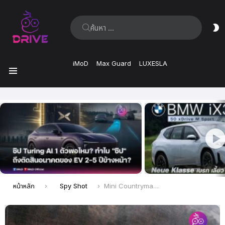
ค้นหา:
ส
ผิ
iMoD
Max Guard
LUXESLA
เมนู
เรื่อง
ล่าสุด
คุณอยู่ที่นี่:
หน้าหลัก
Spy Shot
Mini Countryman Electric เสริมทัพรถไฟฟ้ารุ่นใหม่ของ Mini จะเริ่มผลิตในปีนี้ที่ประเทศเยอรมนี