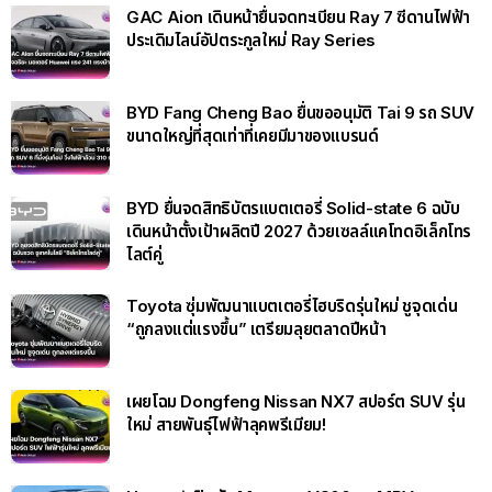
GAC Aion เดินหน้ายื่นจดทะเบียน Ray 7 ซีดานไฟฟ้า
ประเดิมไลน์อัปตระกูลใหม่ Ray Series
BYD Fang Cheng Bao ยื่นขออนุมัติ Tai 9 รถ SUV
ขนาดใหญ่ที่สุดเท่าที่เคยมีมาของแบรนด์
BYD ยื่นจดสิทธิบัตรแบตเตอรี่ Solid-state 6 ฉบับ
เดินหน้าตั้งเป้าผลิตปี 2027 ด้วยเซลล์แคโทดอิเล็กโทร
ไลต์คู่
Toyota ซุ่มพัฒนาแบตเตอรี่ไฮบริดรุ่นใหม่ ชูจุดเด่น
“ถูกลงแต่แรงขึ้น” เตรียมลุยตลาดปีหน้า
เผยโฉม Dongfeng Nissan NX7 สปอร์ต SUV รุ่น
ใหม่ สายพันธุ์ไฟฟ้าลุคพรีเมียม!