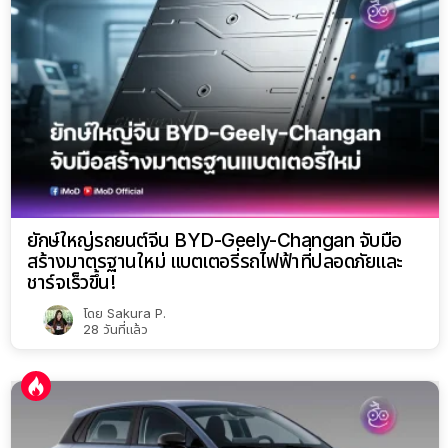
ยักษ์ใหญ่รถยนต์จีน BYD-Geely-Changan จับมือ
สร้างมาตรฐานใหม่ แบตเตอรี่รถไฟฟ้าที่ปลอดภัยและ
ชาร์จเร็วขึ้น!
โดย
Sakura P.
28 วันที่แล้ว