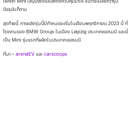
โชคดีที่ Mini ใส่ปุ่มจริงและสวิตช์ควบคุมมาให้ แม้ว่าจะน้อยกว่ารุ่น
ปัจจุบันก็ตาม
สุดท้ายนี้ การผลิตรุ่นนี้มีกำหนดจะเริ่มในเดือนพฤศจิกายน 2023 นี้ ที่
โรงงานของ BMW Group ในเมือง Leipzig ประเทศเยอรมนี และนี่
เป็น Mini รุ่นแรกที่ผลิตในประเทศเยอรมนี
ที่มา –
arenaEV
และ
carscoops