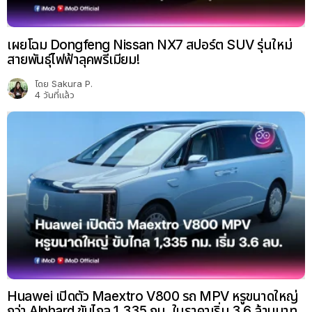
เผยโฉม Dongfeng Nissan NX7 สปอร์ต SUV รุ่นใหม่
สายพันธุ์ไฟฟ้าลุคพรีเมียม!
โดย
Sakura P.
4 วันที่แล้ว
Huawei เปิดตัว Maextro V800 รถ MPV หรูขนาดใหญ่
กว่า Alphard ขับไกล 1,335 กม. ในราคาเริ่ม 3.6 ล้านบาท