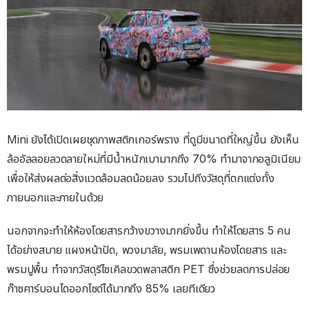
Mini ยังได้เปิดเผยชุดภาพสติกเกอร์พราง ที่ดูมีขนาดที่ใหญ่ขึ้น ยังเห็น
ล้ออัลลอยลวดลายใหม่ที่มีน้ำหนักเบามากถึง 70% ทำมาจากอลูมิเนียม
เพื่อให้ส่งผลต่อสิ่งแวดล้อมลดน้อยลง รวมไปถีงวัสดุที่ตกแต่งทั้ง
ภายนอกและภายในด้วย
นอกจากจะทำให้ห้องโดยสารกว้างขวางมากยิ่งขึ้น ทำให้โดยสาร 5 คน
ได้อย่างสบาย แผงหน้าปัด, พวงมาลัย, พรมเพดานห้องโดยสาร และ
พรมปูพื้น ทำจากวัสดุรีไซเคิลขวดพลาสติก PET ซึ่งช่วยลดการปล่อย
ก๊าซคาร์บอนไดออกไซด์ได้มากถึง 85% เลยทีเดียว