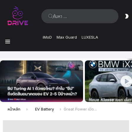
ค้นหา:
ส
ผิ
iMoD
Max Guard
LUXESLA
เมนู
เรื่อง
ล่าสุด
คุณอยู่ที่นี่:
หน้าหลัก
EV Battery
Great Power เปิดตัวแบตเตอรี่ Solid-State ที่มีความหนาแน่นพลังงาน 280 Wh/kg และคาดว่าจะผลิตจำนวนมากในปี 2026