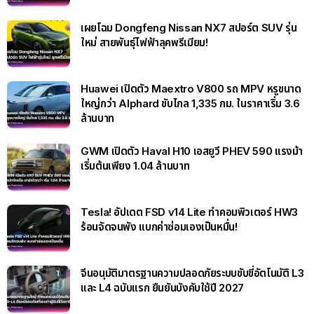
เผยโฉม Dongfeng Nissan NX7 สปอร์ต SUV รุ่น
ใหม่ สายพันธุ์ไฟฟ้าลุคพรีเมียม!
Huawei เปิดตัว Maextro V800 รถ MPV หรูขนาด
ใหญ่กว่า Alphard ขับไกล 1,335 กม. ในราคาเริ่ม 3.6
ล้านบาท
GWM เปิดตัว Haval H10 เอสยูวี PHEV 590 แรงม้า
เริ่มต้นเพียง 1.04 ล้านบาท
Tesla! อัปเดต FSD v14 Lite ทำคอมพิวเตอร์ HW3
ร้อนจัดจนพัง แบกค่าซ่อมเองเป็นหมื่น!
จีนอนุมัติมาตรฐานความปลอดภัยระบบขับขี่อัตโนมัติ L3
และ L4 ฉบับแรก ยืนยันบังคับใช้ปี 2027