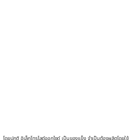
โดยปกติ อิเล็กโทรไลต์ออกไซด์ เป็นของแข็ง จำเป็นต้องผลิตโดยใช้