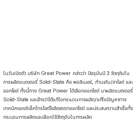
ในวันเปิดตัว บริษัท Great Power กล่าวว่า ปัจจุบันมี 3 วัตถุดิบใน
การผลิตแบตเตอรี่ Solid-State คือ พอลิเมอร์, กำมะถัน/ฮาไลด์ และ
ออกไซด์ ทั้งนี้ทาง Great Power ได้เลือกออกไซด์ มาผลิตแบตเตอรี่
Solid-State และอ้างว่าได้แก้ไขกระบวนการผลิต/แก้ไขปัญหาทาง
เทคนิคของอิเล็กโทรไลต์โซลิดสเตทออกไซด์ และประสบความสำเร็จทั้ง
กระบวนการผลิตและเลือกใช้วัตถุดิบในการผลิต