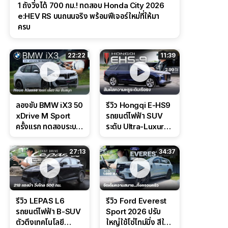
1 ถังวิ่งได้ 700 กม.! ทดสอบ Honda City 2026
e:HEV RS บนถนนจริง พร้อมฟีเจอร์ใหม่ที่ให้มา
ครบ
22:22
11:39
ลองขับ BMW iX3 50
รีวิว Hongqi E-HS9
xDrive M Sport
รถยนต์ไฟฟ้า SUV
ครั้งแรก ทดสอบระบบ
ระดับ Ultra-Luxury
ช่วยขับ และ
ดีไซน์หรูหรา ช่วงล่าง
Performance แบบ
CDC นุ่มหนึบเหนือ
27:13
34:37
จัดเต็มในสนาม
ระดับ
รีวิว LEPAS L6
รีวิว Ford Everest
รถยนต์ไฟฟ้า B-SUV
Sport 2026 ปรับ
ตัวตึงเทคโนโลยี
ใหญ่ใช้โซ่ไทม์มิ่ง สีใหม่