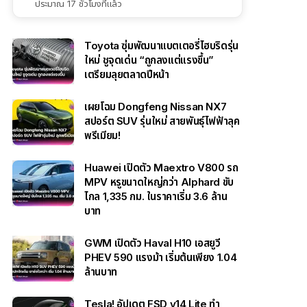
ประมาณ 17 ชั่วโมงที่แล้ว
Toyota ซุ่มพัฒนาแบตเตอรี่ไฮบริดรุ่น
ใหม่ ชูจุดเด่น “ถูกลงแต่แรงขึ้น”
เตรียมลุยตลาดปีหน้า
เผยโฉม Dongfeng Nissan NX7
สปอร์ต SUV รุ่นใหม่ สายพันธุ์ไฟฟ้าลุค
พรีเมียม!
Huawei เปิดตัว Maextro V800 รถ
MPV หรูขนาดใหญ่กว่า Alphard ขับ
ไกล 1,335 กม. ในราคาเริ่ม 3.6 ล้าน
บาท
GWM เปิดตัว Haval H10 เอสยูวี
PHEV 590 แรงม้า เริ่มต้นเพียง 1.04
ล้านบาท
Tesla! อัปเดต FSD v14 Lite ทำ