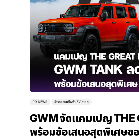
PR NEWS
ข่าวรถยนต์ไฟฟ้า EV ล่าสุด
GWM จัดแคมเปญ THE GR
พร้อมข้อเสนอสุดพิเศษข