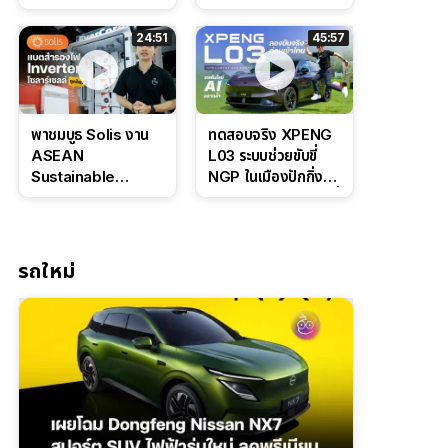
Bosch IPB 2.0 ช่วง
Command Grey
ล่างหนึบ ลุ้นราคา 7
ดุดันสไตล์ครอบครัว
24:51
45:57
แสนต้น
สายลุย
พาชมบูธ Solis งาน
ทดสอบจริง XPENG
ASEAN
L03 ระบบช่วยขับขี่
Sustainable
NGP ในเมืองปักกิ่ง
Energy Week
ตัวตึง Entry Level ที่
2026 เปิดตัว
ทำได้เกินตัว
แบตเตอรี่
IntelliHouse และ
รถใหม่
EverCORE โซลูชัน
ESS ครบวงจร