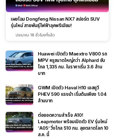
เผยโฉม Dongfeng Nissan NX7 สปอร์ต SUV
รุ่นใหม่ สายพันธุ์ไฟฟ้าลุคพรีเมียม!
ประมาณ 18 ชั่วโมงที่แล้ว
Huawei เปิดตัว Maextro V800 รถ
MPV หรูขนาดใหญ่กว่า Alphard ขับ
ไกล 1,335 กม. ในราคาเริ่ม 3.6 ล้าน
บาท
GWM เปิดตัว Haval H10 เอสยูวี
PHEV 590 แรงม้า เริ่มต้นเพียง 1.04
ล้านบาท
ต่อยอดความสำเร็จ A10!
Leapmotor พร้อมเปิดตัว EV รุ่นใหม่
‘A05’ วิ่งไกล 510 กม. ลุยตลาดโลก 10
ส.ค. นี้