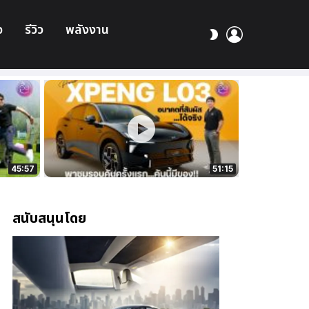
อ
รีวิว
พลังงาน
เข้า
สลับ
สู่
ผิว
ระบบ
45:57
51:15
สนับสนุนโดย