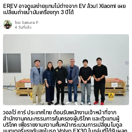
EREV อาจดูแลง่ายแทบไม่ต่างจาก EV ล้วน! Xiaomi เผย
เปลี่ยนถ่ายน้ำมันเครื่องทุก 3 ปีได้
โดย
Sakura P.
4 วันที่แล้ว
วอลโว่ คาร์ ประเทศไทย ต้อนรับพนักงานเจ้าหน้าที่จาก
สำนักงานคณะกรรมการคุ้มครองผู้บริโภค และตัวแทนผู้
บริโภค เพื่อรายงานความคืบหน้ากระบวนการเปลี่ยนโมดูล
แบตเตอรี่แรงดันสูงในรถ Volvo EX30 ในกลุ่มที่ได้รับผลก