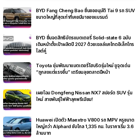
BYD Fang Cheng Bao ยื่นขออนุมัติ Tai 9 รถ SUV
ขนาดใหญ่ที่สุดเท่าที่เคยมีมาของแบรนด์
BYD ยื่นจดสิทธิบัตรแบตเตอรี่ Solid-state 6 ฉบับ
เดินหน้าตั้งเป้าผลิตปี 2027 ด้วยเซลล์แคโทดอิเล็กโทร
ไลต์คู่
Toyota ซุ่มพัฒนาแบตเตอรี่ไฮบริดรุ่นใหม่ ชูจุดเด่น
“ถูกลงแต่แรงขึ้น” เตรียมลุยตลาดปีหน้า
เผยโฉม Dongfeng Nissan NX7 สปอร์ต SUV รุ่น
ใหม่ สายพันธุ์ไฟฟ้าลุคพรีเมียม!
Huawei เปิดตัว Maextro V800 รถ MPV หรูขนาด
ใหญ่กว่า Alphard ขับไกล 1,335 กม. ในราคาเริ่ม 3.6
ล้านบาท