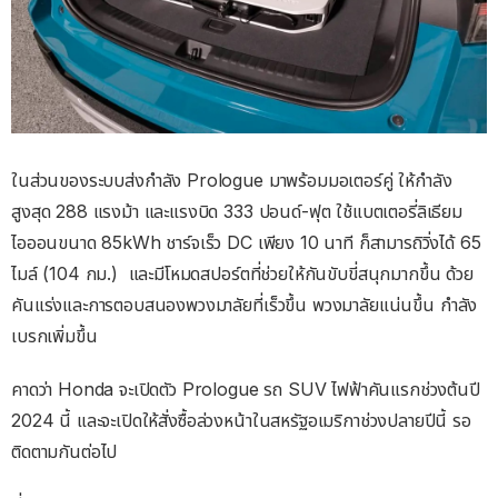
ในส่วนของระบบส่งกำลัง Prologue มาพร้อมมอเตอร์คู่ ให้กำลัง
สูงสุด 288 แรงม้า และแรงบิด 333 ปอนด์-ฟุต ใช้แบตเตอรี่ลิเธียม
ไอออนขนาด 85kWh ชาร์จเร็ว DC เพียง 10 นาที ก็สามารถิวิ่งได้ 65
ไมล์ (104 กม.) และมีโหมดสปอร์ตที่ช่วยให้กันขับขี่สนุกมากขึ้น ด้วย
คันแร่งและการตอบสนองพวงมาลัยที่เร็วขึ้น พวงมาลัยแน่นขึ้น กำลัง
เบรกเพิ่มขึ้น
คาดว่า Honda จะเปิดตัว Prologue รถ SUV ไฟฟ้าคันแรกช่วงต้นปี
2024 นี้ และจะเปิดให้สั่งซื้อล่วงหน้าในสหรัฐอเมริกาช่วงปลายปีนี้ รอ
ติดตามกันต่อไป