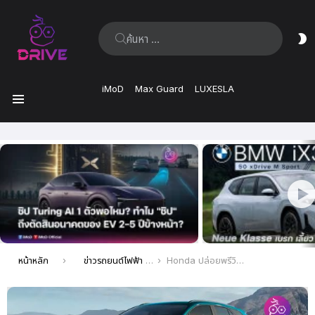
ค้นหา:
ส
ผิ
iMoD
Max Guard
LUXESLA
เมนู
เรื่อง
ล่าสุด
คุณอยู่ที่นี่:
หน้าหลัก
ข่าวรถยนต์ไฟฟ้า EV ล่าสุด
Honda ปล่อยพรีวิว Prologue รถ SUV ไฟฟ้าคันแรก พร้อมข้อมูลระยะทางและราคา เตรียมเปิดตัวปี 2024