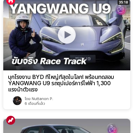
35:18
บุกโรงงาน BYD ที่ใหญ่ที่สุดในโลก! พร้อมทดสอบ
YANGWANG U9 รถซุปเปอร์คาร์ไฟฟ้า 1,300
แรงม้าตัวแรง
โดย
Nuttanon P.
6 เดือนที่แล้ว