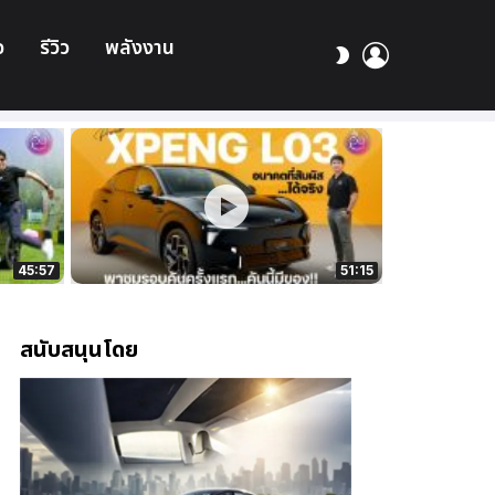
อ
รีวิว
พลังงาน
เข้า
สลับ
สู่
ผิว
ระบบ
45:57
51:15
สนับสนุนโดย