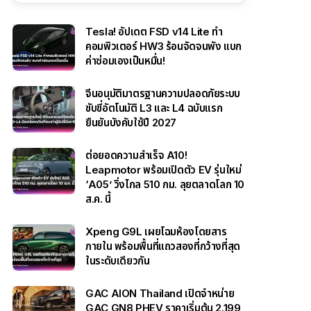
Tesla! อัปเดต FSD v14 Lite ทำ
คอมพิวเตอร์ HW3 ร้อนจัดจนพัง แบก
ค่าซ่อมเองเป็นหมื่น!
จีนอนุมัติมาตรฐานความปลอดภัยระบบ
ขับขี่อัตโนมัติ L3 และ L4 ฉบับแรก
ยืนยันบังคับใช้ปี 2027
ต่อยอดความสำเร็จ A10!
Leapmotor พร้อมเปิดตัว EV รุ่นใหม่
‘A05’ วิ่งไกล 510 กม. ลุยตลาดโลก 10
ส.ค. นี้
Xpeng G9L เผยโฉมห้องโดยสาร
ภายใน พร้อมพื้นที่แถวสองที่กว้างที่สุด
ในระดับเดียวกัน
GAC AION Thailand เปิดจำหน่าย
GAC GN8 PHEV ราคาเริ่มต้น 2.199