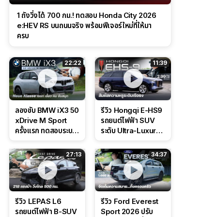
1 ถังวิ่งได้ 700 กม.! ทดสอบ Honda City 2026
e:HEV RS บนถนนจริง พร้อมฟีเจอร์ใหม่ที่ให้มา
ครบ
22:22
11:39
ลองขับ BMW iX3 50
รีวิว Hongqi E-HS9
xDrive M Sport
รถยนต์ไฟฟ้า SUV
ครั้งแรก ทดสอบระบบ
ระดับ Ultra-Luxury
ช่วยขับ และ
ดีไซน์หรูหรา ช่วงล่าง
Performance แบบ
CDC นุ่มหนึบเหนือ
27:13
34:37
จัดเต็มในสนาม
ระดับ
รีวิว LEPAS L6
รีวิว Ford Everest
รถยนต์ไฟฟ้า B-SUV
Sport 2026 ปรับ