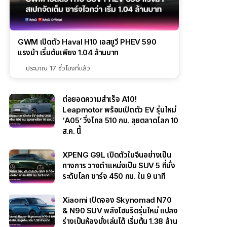
GWM เปิดตัว Haval H10 เอสยูวี PHEV 590
แรงม้า เริ่มต้นเพียง 1.04 ล้านบาท
ประมาณ 17 ชั่วโมงที่แล้ว
ต่อยอดความสำเร็จ A10!
Leapmotor พร้อมเปิดตัว EV รุ่นใหม่
‘A05’ วิ่งไกล 510 กม. ลุยตลาดโลก 10
ส.ค. นี้
XPENG G9L เปิดตัวในจีนอย่างเป็น
ทางการ วางตำแหน่งเป็น SUV 5 ที่นั่ง
ระดับโลก ชาร์จ 450 กม. ใน 9 นาที
Xiaomi เปิดจอง Skynomad N70
& N90 SUV พลังไฮบริดรุ่นใหม่ แปลง
ร่างเป็นห้องนั่งเล่นได้ เริ่มต้น 1.38 ล้าน