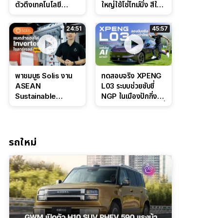
ตัวตึงเทคโนโลยี
ใหญ่ใช้โซ่ไทม์มิ่ง สีใหม่
Bosch IPB 2.0 ช่วง
Command Grey
ล่างหนึบ ลุ้นราคา 7
ดุดันสไตล์ครอบครัว
24:51
45:57
แสนต้น
สายลุย
พาชมบูธ Solis งาน
ทดสอบจริง XPENG
ASEAN
L03 ระบบช่วยขับขี่
Sustainable
NGP ในเมืองปักกิ่ง
Energy Week
ตัวตึง Entry Level ที่
2026 เปิดตัว
ทำได้เกินตัว
แบตเตอรี่
IntelliHouse และ
รถใหม่
EverCORE โซลูชัน
ESS ครบวงจร