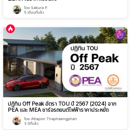
โดย
Sakura P.
5 เดือนที่แล้ว
ปฏิทิน Off Peak อัตรา TOU ปี 2567 (2024) จาก
PEA และ MEA ชาร์จรถยนต์ไฟฟ้าราคาประหยัด
โดย
Attapon Thaphaengphan
3 ปีที่แล้ว