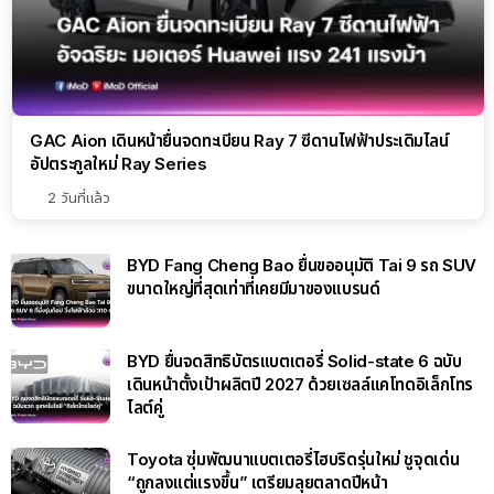
GAC Aion เดินหน้ายื่นจดทะเบียน Ray 7 ซีดานไฟฟ้าประเดิมไลน์
อัปตระกูลใหม่ Ray Series
2 วันที่แล้ว
BYD Fang Cheng Bao ยื่นขออนุมัติ Tai 9 รถ SUV
ขนาดใหญ่ที่สุดเท่าที่เคยมีมาของแบรนด์
BYD ยื่นจดสิทธิบัตรแบตเตอรี่ Solid-state 6 ฉบับ
เดินหน้าตั้งเป้าผลิตปี 2027 ด้วยเซลล์แคโทดอิเล็กโทร
ไลต์คู่
Toyota ซุ่มพัฒนาแบตเตอรี่ไฮบริดรุ่นใหม่ ชูจุดเด่น
“ถูกลงแต่แรงขึ้น” เตรียมลุยตลาดปีหน้า