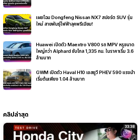
เผยโฉม Dongfeng Nissan NX7 สปอร์ต SUV รุ่น
ใหม่ สายพันธุ์ไฟฟ้าลุคพรีเมียม!
Huawei เปิดตัว Maextro V800 รถ MPV หรูขนาด
ใหญ่กว่า Alphard ขับไกล 1,335 กม. ในราคาเริ่ม 3.6
ล้านบาท
GWM เปิดตัว Haval H10 เอสยูวี PHEV 590 แรงม้า
เริ่มต้นเพียง 1.04 ล้านบาท
คลิปล่าสุด
33:38