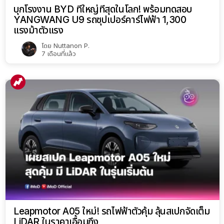
บุกโรงงาน BYD ที่ใหญ่ที่สุดในโลก! พร้อมทดสอบ
YANGWANG U9 รถซุปเปอร์คาร์ไฟฟ้า 1,300
แรงม้าตัวแรง
โดย
Nuttanon P.
7 เดือนที่แล้ว
Leapmotor A05 ใหม่! รถไฟฟ้าตัวคุ้ม ลุ้นสเปกจัดเต็ม
LiDAR ในราคาเอื้อมถึง