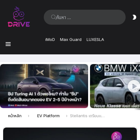
ค้นหา:
ส
ผิ
iMoD
Max Guard
LUXESLA
เมนู
เรื่อง
ล่าสุด
คุณอยู่ที่นี่:
หน้าหลัก
EV Platform
Stellantis เตรียมแพลตฟอร์ม STLA Large สำหรับรถ EV SUV อย่าง Maserati, Alfa Romeo และ Chrysler ในอนาคต