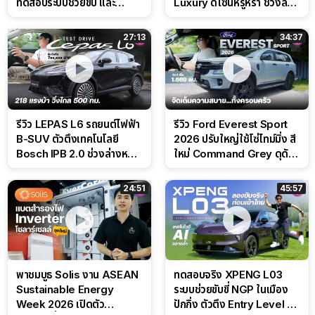
ทดสอบระบบช่วยขับ และ
Luxury ดีไซน์หรูหรา ช่วงล่าง
Performance แบบจัดเต็มใน
CDC นุ่มหนึบเหนือระดับ
สนาม
27:13
34:37
รีวิว LEPAS L6 รถยนต์ไฟฟ้า
รีวิว Ford Everest Sport
B-SUV ตัวตึงเทคโนโลยี
2026 ปรับใหญ่ใช้โซ่ไทม์มิ่ง สี
Bosch IPB 2.0 ช่วงล่างหนึบ
ใหม่ Command Grey ดุดัน
ลุ้นราคา 7 แสนต้น
สไตล์ครอบครัวสายลุย
24:51
45:57
พาชมบูธ Solis งาน ASEAN
ทดสอบจริง XPENG L03
Sustainable Energy
ระบบช่วยขับขี่ NGP ในเมือง
Week 2026 เปิดตัว
ปักกิ่ง ตัวตึง Entry Level ที่