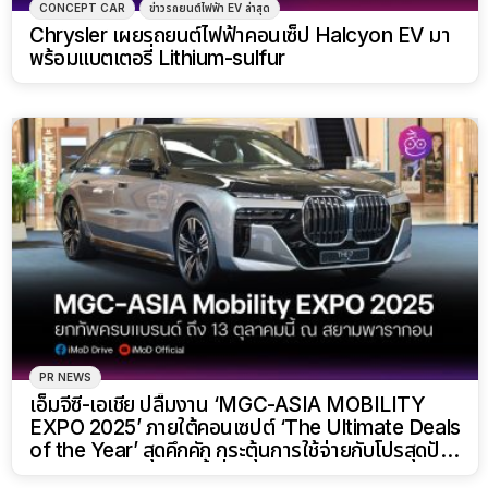
CONCEPT CAR
ข่าวรถยนต์ไฟฟ้า EV ล่าสุด
Chrysler เผยรถยนต์ไฟฟ้าคอนเซ็ป Halcyon EV มา
พร้อมแบตเตอรี่ Lithium-sulfur
PR NEWS
เอ็มจีซี-เอเชีย ปลื้มงาน ‘MGC-ASIA MOBILITY
EXPO 2025’ ภายใต้คอนเซปต์ ‘The Ultimate Deals
of the Year’ สุดคึกคัก กระตุ้นการใช้จ่ายกับโปรสุดปัง
แห่งปี! ถึง 13 ตุลาคมนี้ ที่ศูนย์การค้าสยามพารากอน