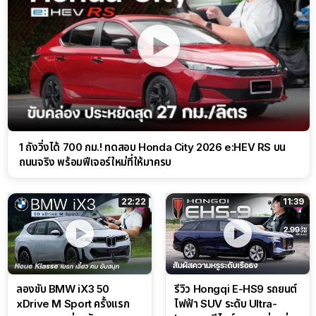
1 ถังวิ่งได้ 700 กม.! ทดสอบ Honda City 2026 e:HEV RS บน
ถนนจริง พร้อมฟีเจอร์ใหม่ที่ให้มาครบ
22:22
11:39
ลองขับ BMW iX3 50
รีวิว Hongqi E-HS9 รถยนต์
xDrive M Sport ครั้งแรก
ไฟฟ้า SUV ระดับ Ultra-