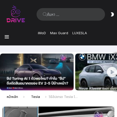
ค้นหา:
ส
ผิ
iMoD
Max Guard
LUXESLA
เมนู
เรื่อง
ล่าสุด
คุณอยู่ที่นี่:
หน้าหลัก
Tesla
วิธีอัปเกรด Tesla ให้บันทึกกล้องรอบคันย้อนหลังยาวนาน 24 ชั่วโมง พร้อมเทคนิคเลือก SSD ให้คุ้มค่า