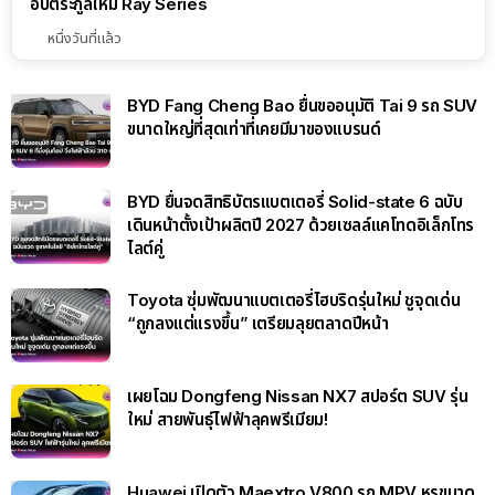
อัปตระกูลใหม่ Ray Series
หนึ่งวันที่แล้ว
BYD Fang Cheng Bao ยื่นขออนุมัติ Tai 9 รถ SUV
ขนาดใหญ่ที่สุดเท่าที่เคยมีมาของแบรนด์
BYD ยื่นจดสิทธิบัตรแบตเตอรี่ Solid-state 6 ฉบับ
เดินหน้าตั้งเป้าผลิตปี 2027 ด้วยเซลล์แคโทดอิเล็กโทร
ไลต์คู่
Toyota ซุ่มพัฒนาแบตเตอรี่ไฮบริดรุ่นใหม่ ชูจุดเด่น
“ถูกลงแต่แรงขึ้น” เตรียมลุยตลาดปีหน้า
เผยโฉม Dongfeng Nissan NX7 สปอร์ต SUV รุ่น
ใหม่ สายพันธุ์ไฟฟ้าลุคพรีเมียม!
Huawei เปิดตัว Maextro V800 รถ MPV หรูขนาด