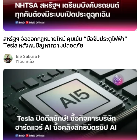
สหรัฐฯ จ่อออกกฎหมายใหม่ คุมเข้ม “มือจับประตูไฟฟ้า”
Tesla หลังพบปัญหาความปลอดภัย
โดย
Sakura P.
11 วันที่แล้ว