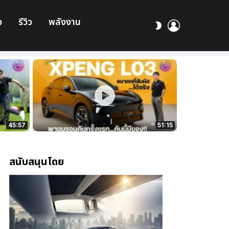
อ
รีวิว
พลังงาน
เข้า
สลับ
สู่
ผิว
ระบบ
45:57
51:15
สนับสนุนโดย