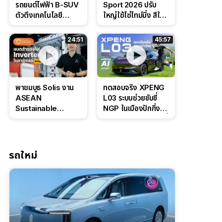
รถยนต์ไฟฟ้า B-SUV
Sport 2026 ปรับ
ตัวตึงเทคโนโลยี
ใหญ่ใช้โซ่ไทม์มิ่ง สีใหม่
Bosch IPB 2.0 ช่วง
Command Grey
ล่างหนึบ ลุ้นราคา 7
ดุดันสไตล์ครอบครัว
24:51
45:57
แสนต้น
สายลุย
พาชมบูธ Solis งาน
ทดสอบจริง XPENG
ASEAN
L03 ระบบช่วยขับขี่
Sustainable
NGP ในเมืองปักกิ่ง
Energy Week
ตัวตึง Entry Level ที่
2026 เปิดตัว
ทำได้เกินตัว
แบตเตอรี่
IntelliHouse และ
รถใหม่
EverCORE โซลูชัน
ESS ครบวงจร