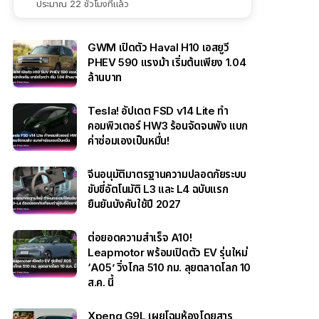
ประมาณ 22 ชั่วโมงที่แล้ว
GWM เปิดตัว Haval H10 เอสยูวี
PHEV 590 แรงม้า เริ่มต้นเพียง 1.04
ล้านบาท
Tesla! อัปเดต FSD v14 Lite ทำ
คอมพิวเตอร์ HW3 ร้อนจัดจนพัง แบก
ค่าซ่อมเองเป็นหมื่น!
จีนอนุมัติมาตรฐานความปลอดภัยระบบ
ขับขี่อัตโนมัติ L3 และ L4 ฉบับแรก
ยืนยันบังคับใช้ปี 2027
ต่อยอดความสำเร็จ A10!
Leapmotor พร้อมเปิดตัว EV รุ่นใหม่
‘A05’ วิ่งไกล 510 กม. ลุยตลาดโลก 10
ส.ค. นี้
Xpeng G9L เผยโฉมห้องโดยสาร