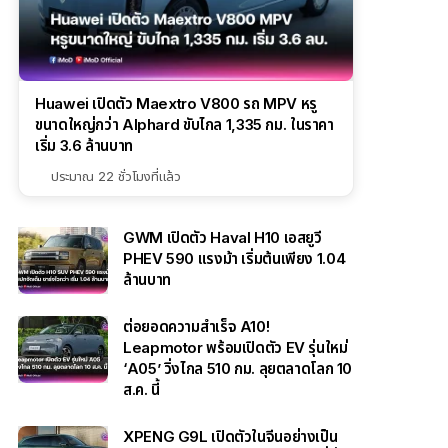
Huawei เปิดตัว Maextro V800 รถ MPV หรู
ขนาดใหญ่กว่า Alphard ขับไกล 1,335 กม. ในราคา
เริ่ม 3.6 ล้านบาท
ประมาณ 22 ชั่วโมงที่แล้ว
GWM เปิดตัว Haval H10 เอสยูวี
PHEV 590 แรงม้า เริ่มต้นเพียง 1.04
ล้านบาท
ต่อยอดความสำเร็จ A10!
Leapmotor พร้อมเปิดตัว EV รุ่นใหม่
‘A05’ วิ่งไกล 510 กม. ลุยตลาดโลก 10
ส.ค. นี้
XPENG G9L เปิดตัวในจีนอย่างเป็น