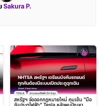
ดย
Sakura P.
TESLA
ข่าวรถยนต์ไฟฟ้า EV ล่าสุด
สหรัฐฯ จ่อออกกฎหมายใหม่ คุมเข้ม “มือ
จับประตูไฟฟ้า” Tesla หลังพบปัญหา