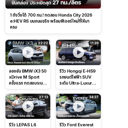
1 ถังวิ่งได้ 700 กม.! ทดสอบ Honda City 2026
e:HEV RS บนถนนจริง พร้อมฟีเจอร์ใหม่ที่ให้มา
ครบ
22:22
11:39
ลองขับ BMW iX3 50
รีวิว Hongqi E-HS9
xDrive M Sport
รถยนต์ไฟฟ้า SUV
ครั้งแรก ทดสอบระบบ
ระดับ Ultra-Luxury
ช่วยขับ และ
ดีไซน์หรูหรา ช่วงล่าง
Performance แบบ
CDC นุ่มหนึบเหนือ
27:13
34:37
จัดเต็มในสนาม
ระดับ
รีวิว LEPAS L6
รีวิว Ford Everest