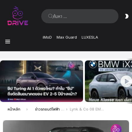
ค้นหา:
ส
ผิ
iMoD
Max Guard
LUXESLA
เมนู
เรื่อง
ล่าสุด
คุณอยู่ที่นี่:
หน้าหลัก
ข่าวรถยนต์ไฟฟ้า EV ล่าสุด
Lynk & Co 08 EM-P รถยนต์ปลั๊กอินไฮบริด SUV เริ่มให้สั่งซื้อล่วงหน้าได้แล้วในประเทศจีน ด้วยราคาเริ่มต้นที่ 218,000 หยวน