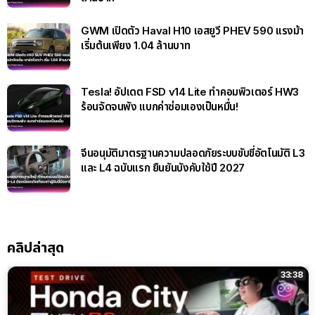
GWM เปิดตัว Haval H10 เอสยูวี PHEV 590 แรงม้า
เริ่มต้นเพียง 1.04 ล้านบาท
Tesla! อัปเดต FSD v14 Lite ทำคอมพิวเตอร์ HW3
ร้อนจัดจนพัง แบกค่าซ่อมเองเป็นหมื่น!
จีนอนุมัติมาตรฐานความปลอดภัยระบบขับขี่อัตโนมัติ L3
และ L4 ฉบับแรก ยืนยันบังคับใช้ปี 2027
คลิปล่าสุด
33:38