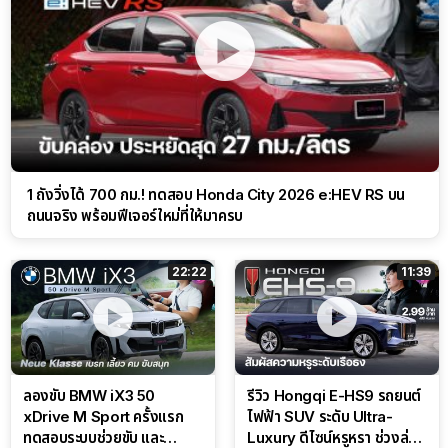
1 ถังวิ่งได้ 700 กม.! ทดสอบ Honda City 2026 e:HEV RS บน
ถนนจริง พร้อมฟีเจอร์ใหม่ที่ให้มาครบ
22:22
11:39
ลองขับ BMW iX3 50
รีวิว Hongqi E-HS9 รถยนต์
xDrive M Sport ครั้งแรก
ไฟฟ้า SUV ระดับ Ultra-
ทดสอบระบบช่วยขับ และ
Luxury ดีไซน์หรูหรา ช่วงล่าง