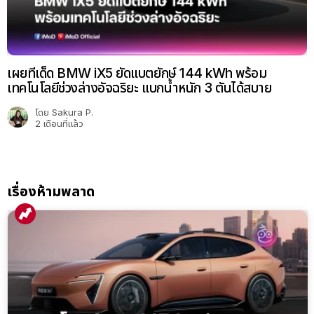
เผยทีเด็ด BMW iX5 ยัดแบตยักษ์ 144 kWh พร้อม
เทคโนโลยีช่วงล่างอัจฉริยะ แบกน้ำหนัก 3 ตันได้สบาย
โดย
Sakura P.
2 เดือนที่แล้ว
เรื่องห้ามพลาด