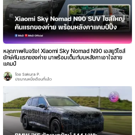
หลุดภาพคันจริง! Xiaomi Sky Nomad N90 เอสยูวีไซส์
ยักษ์คันแรกของค่าย มาพร้อมเต็นท์บนหลังคาเอาใจสาย
แคมป์
โดย
Sakura P.
ประมาณหนึ่งเดือนที่แล้ว