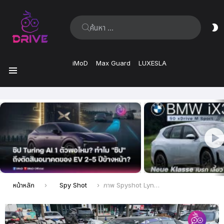
ค้นหา:
ส
ผิ
iMoD
Max Guard
LUXESLA
เมนู
เรื่อง
ล่าสุด
คุณอยู่ที่นี่:
หน้าหลัก
Spy Shot
ภาพ Spyshot Lynk & Co 07 EM-P รถซีดานปลั๊กอินไฮบริด รุ่นใหม่ล่าสุดจาก Geely และ Volvo