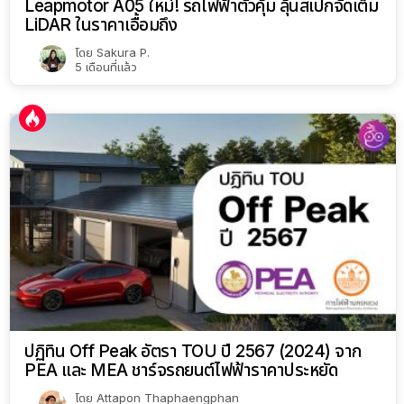
Leapmotor A05 ใหม่! รถไฟฟ้าตัวคุ้ม ลุ้นสเปกจัดเต็ม
LiDAR ในราคาเอื้อมถึง
โดย
Sakura P.
5 เดือนที่แล้ว
ปฏิทิน Off Peak อัตรา TOU ปี 2567 (2024) จาก
PEA และ MEA ชาร์จรถยนต์ไฟฟ้าราคาประหยัด
โดย
Attapon Thaphaengphan