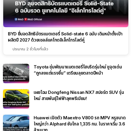
BYD ยื่นจดสิทธิบัตรแบตเตอรี่ Solid-state 6 ฉบับ เดินหน้าตั้งเป้า
ผลิตปี 2027 ด้วยเซลล์แคโทดอิเล็กโทรไลต์คู่
ประมาณ 2 ชั่วโมงที่แล้ว
Toyota ซุ่มพัฒนาแบตเตอรี่ไฮบริดรุ่นใหม่ ชูจุดเด่น
“ถูกลงแต่แรงขึ้น” เตรียมลุยตลาดปีหน้า
เผยโฉม Dongfeng Nissan NX7 สปอร์ต SUV รุ่น
ใหม่ สายพันธุ์ไฟฟ้าลุคพรีเมียม!
Huawei เปิดตัว Maextro V800 รถ MPV หรูขนาด
ใหญ่กว่า Alphard ขับไกล 1,335 กม. ในราคาเริ่ม 3.6
ล้านบาท