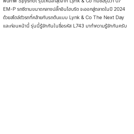
พบภาพ Spyshot รุ่นใหม่ล่าสุดจาก Lynk & Co ที่มีชื่อรุ่นว่า 07
EM-P รถซีดานขนาดกลางปลั๊กอินไฮบริด จะออกสู่ตลาดในปี 2024
ด้วยสไตล์ตัวรถที่คล้ายกับรถต้นแบบ Lynk & Co The Next Day
และก่อนหน้านี้ รุ่นนี้รู้จักกันในชื่อรหัส L743 มาทำความรู้จักกันครับ