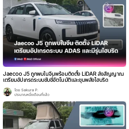
Jaecoo J5 ถูกพบในจีนพร้อมติดตั้ง LiDAR ส่งสัญญาณ
เตรียมอัปเกรดระบบขับขี่อัตโนมัติและขุมพลังไฮบริด
โดย
Sakura P.
ประมาณหนึ่งเดือนที่แล้ว