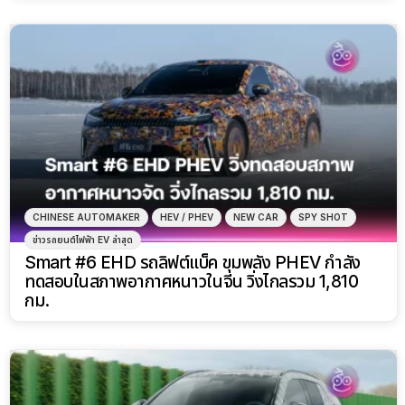
CHINESE AUTOMAKER
HEV / PHEV
NEW CAR
SPY SHOT
ข่าวรถยนต์ไฟฟ้า EV ล่าสุด
Smart #6 EHD รถลิฟต์แบ็ค ขุมพลัง PHEV กำลัง
ทดสอบในสภาพอากาศหนาวในจีน วิ่งไกลรวม 1,810
กม.