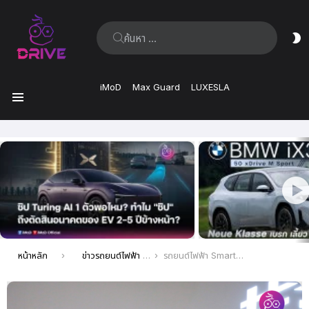
ค้นหา:
ส
ผิ
iMoD
Max Guard
LUXESLA
เมนู
เรื่อง
ล่าสุด
คุณอยู่ที่นี่:
หน้าหลัก
ข่าวรถยนต์ไฟฟ้า EV ล่าสุด
รถยนต์ไฟฟ้า Smart #3 ส่งถึงตัวแทนจำหน่ายในประเทศจีน และพร้อมเปิดตัวในยุโรปในปี 2024