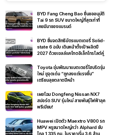
BYD Fang Cheng Bao ยื่นขออนุมัติ
Tai 9 รถ SUV ขนาดใหญ่ที่สุดเท่าที่
เคยมีมาของแบรนด์
BYD ยื่นจดสิทธิบัตรแบตเตอรี่ Solid-
state 6 ฉบับ เดินหน้าตั้งเป้าผลิตปี
2027 ด้วยเซลล์แคโทดอิเล็กโทรไลต์คู่
Toyota ซุ่มพัฒนาแบตเตอรี่ไฮบริดรุ่น
ใหม่ ชูจุดเด่น “ถูกลงแต่แรงขึ้น”
เตรียมลุยตลาดปีหน้า
เผยโฉม Dongfeng Nissan NX7
สปอร์ต SUV รุ่นใหม่ สายพันธุ์ไฟฟ้าลุค
พรีเมียม!
Huawei เปิดตัว Maextro V800 รถ
MPV หรูขนาดใหญ่กว่า Alphard ขับ
ไกล 1,335 กม. ในราคาเริ่ม 3.6 ล้าน