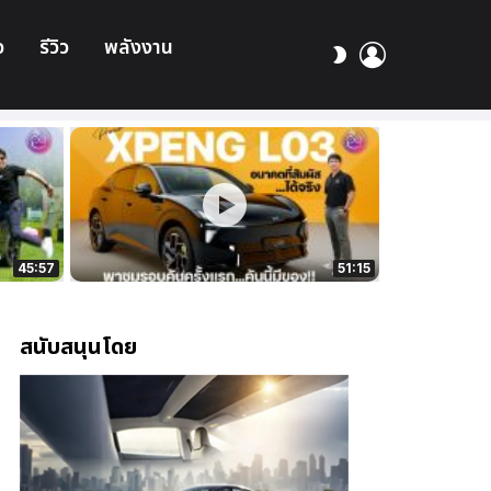
อ
รีวิว
พลังงาน
เข้า
สลับ
สู่
ผิว
ระบบ
45:57
51:15
สนับสนุนโดย