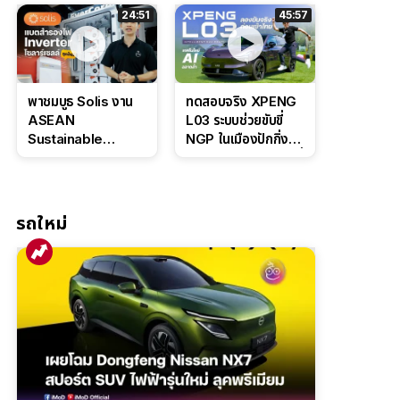
ล่างหนึบ ลุ้นราคา 7
ดุดันสไตล์ครอบครัว
24:51
45:57
แสนต้น
สายลุย
พาชมบูธ Solis งาน
ทดสอบจริง XPENG
ASEAN
L03 ระบบช่วยขับขี่
Sustainable
NGP ในเมืองปักกิ่ง
Energy Week
ตัวตึง Entry Level ที่
2026 เปิดตัว
ทำได้เกินตัว
แบตเตอรี่
IntelliHouse และ
รถใหม่
EverCORE โซลูชัน
ESS ครบวงจร