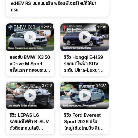
e:HEV RS บนถนนจริง พร้อมฟีเจอร์ใหม่ที่ให้มา
ครบ
22:22
11:39
ลองขับ BMW iX3 50
รีวิว Hongqi E-HS9
xDrive M Sport
รถยนต์ไฟฟ้า SUV
ครั้งแรก ทดสอบระบบ
ระดับ Ultra-Luxury
ช่วยขับ และ
ดีไซน์หรูหรา ช่วงล่าง
Performance แบบ
CDC นุ่มหนึบเหนือ
27:13
34:37
จัดเต็มในสนาม
ระดับ
รีวิว LEPAS L6
รีวิว Ford Everest
รถยนต์ไฟฟ้า B-SUV
Sport 2026 ปรับ
ตัวตึงเทคโนโลยี
ใหญ่ใช้โซ่ไทม์มิ่ง สีใหม่
Bosch IPB 2.0 ช่วง
Command Grey