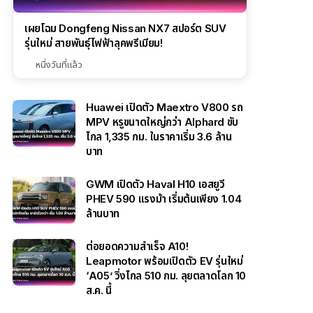
เผยโฉม Dongfeng Nissan NX7 สปอร์ต SUV
รุ่นใหม่ สายพันธุ์ไฟฟ้าลุคพรีเมียม!
หนึ่งวันที่แล้ว
Huawei เปิดตัว Maextro V800 รถ
MPV หรูขนาดใหญ่กว่า Alphard ขับ
ไกล 1,335 กม. ในราคาเริ่ม 3.6 ล้าน
บาท
GWM เปิดตัว Haval H10 เอสยูวี
PHEV 590 แรงม้า เริ่มต้นเพียง 1.04
ล้านบาท
ต่อยอดความสำเร็จ A10!
Leapmotor พร้อมเปิดตัว EV รุ่นใหม่
‘A05’ วิ่งไกล 510 กม. ลุยตลาดโลก 10
ส.ค. นี้