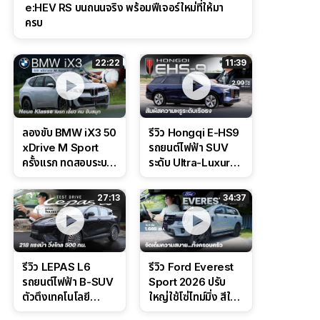
e:HEV RS บนถนนจริง พร้อมฟีเจอร์ใหม่ที่ให้มา
ครบ
22:22
11:39
ลองขับ BMW iX3 50
รีวิว Hongqi E-HS9
xDrive M Sport
รถยนต์ไฟฟ้า SUV
ครั้งแรก ทดสอบระบบ
ระดับ Ultra-Luxury
ช่วยขับ และ
ดีไซน์หรูหรา ช่วงล่าง
Performance แบบ
CDC นุ่มหนึบเหนือ
27:13
34:37
จัดเต็มในสนาม
ระดับ
รีวิว LEPAS L6
รีวิว Ford Everest
รถยนต์ไฟฟ้า B-SUV
Sport 2026 ปรับ
ตัวตึงเทคโนโลยี
ใหญ่ใช้โซ่ไทม์มิ่ง สีใหม่
Bosch IPB 2.0 ช่วง
Command Grey