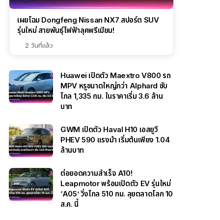
เผยโฉม Dongfeng Nissan NX7 สปอร์ต SUV
รุ่นใหม่ สายพันธุ์ไฟฟ้าลุคพรีเมียม!
2 วันที่แล้ว
Huawei เปิดตัว Maextro V800 รถ
MPV หรูขนาดใหญ่กว่า Alphard ขับ
ไกล 1,335 กม. ในราคาเริ่ม 3.6 ล้าน
บาท
GWM เปิดตัว Haval H10 เอสยูวี
PHEV 590 แรงม้า เริ่มต้นเพียง 1.04
ล้านบาท
ต่อยอดความสำเร็จ A10!
Leapmotor พร้อมเปิดตัว EV รุ่นใหม่
‘A05’ วิ่งไกล 510 กม. ลุยตลาดโลก 10
ส.ค. นี้