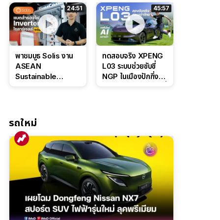
ล่างหนึบ ลุ้นราคา 7
ดุดันสไตล์ครอบครัว
24:51
45:57
แสนต้น
สายลุย
พาชมบูธ Solis งาน
ทดสอบจริง XPENG
ASEAN
L03 ระบบช่วยขับขี่
Sustainable
NGP ในเมืองปักกิ่ง
Energy Week
ตัวตึง Entry Level ที่
2026 เปิดตัว
ทำได้เกินตัว
แบตเตอรี่
IntelliHouse และ
รถใหม่
EverCORE โซลูชัน
ESS ครบวงจร