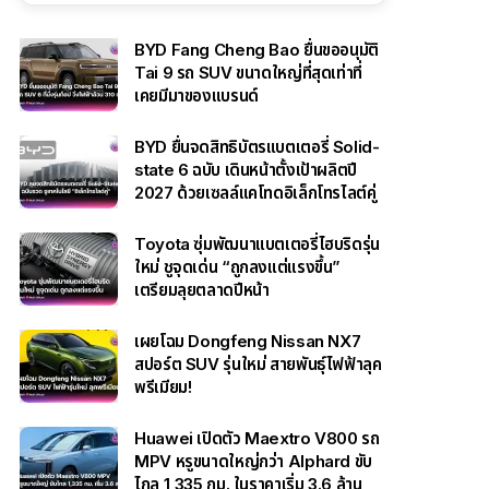
BYD Fang Cheng Bao ยื่นขออนุมัติ
Tai 9 รถ SUV ขนาดใหญ่ที่สุดเท่าที่
เคยมีมาของแบรนด์
BYD ยื่นจดสิทธิบัตรแบตเตอรี่ Solid-
state 6 ฉบับ เดินหน้าตั้งเป้าผลิตปี
2027 ด้วยเซลล์แคโทดอิเล็กโทรไลต์คู่
Toyota ซุ่มพัฒนาแบตเตอรี่ไฮบริดรุ่น
ใหม่ ชูจุดเด่น “ถูกลงแต่แรงขึ้น”
เตรียมลุยตลาดปีหน้า
เผยโฉม Dongfeng Nissan NX7
สปอร์ต SUV รุ่นใหม่ สายพันธุ์ไฟฟ้าลุค
พรีเมียม!
Huawei เปิดตัว Maextro V800 รถ
MPV หรูขนาดใหญ่กว่า Alphard ขับ
ไกล 1,335 กม. ในราคาเริ่ม 3.6 ล้าน