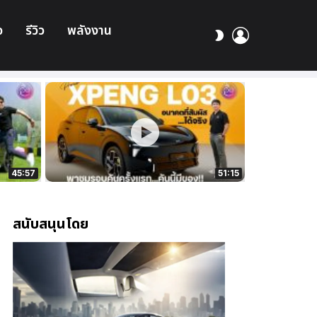
อ
รีวิว
พลังงาน
เข้า
สลับ
สู่
ผิว
ระบบ
45:57
51:15
สนับสนุนโดย