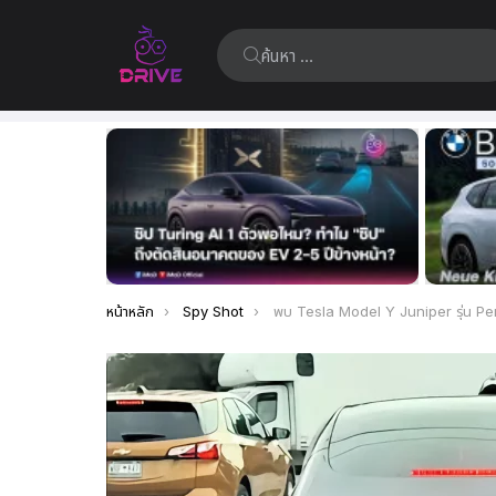
ค้นหา:
เรื่อง
ล่าสุด
คุณอยู่ที่นี่:
หน้าหลัก
Spy Shot
พบ Tesla Model Y Juniper รุ่น Performance วิ่งทดสอบใน South Carolina ไฟท้ายแบบยาว พร้อมป้าย