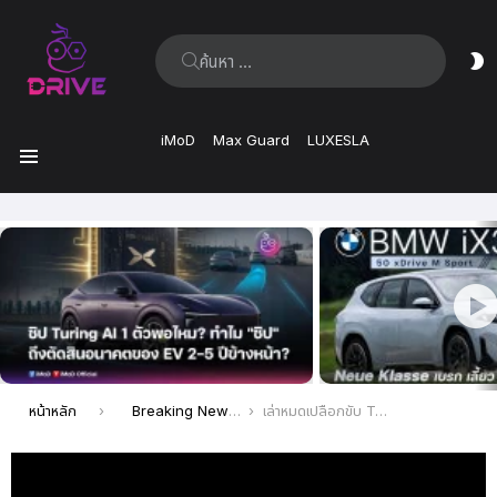
ค้นหา:
ส
ผิ
iMoD
Max Guard
LUXESLA
เมนู
เรื่อง
ล่าสุด
คุณอยู่ที่นี่:
หน้าหลัก
Breaking News
เล่าหมดเปลือกขับ Tesla Model Y 3 ปี 125,000 กม. ซ่อมอะไร แต่งจุดไหน ชอบไม่ชอบยังไงบ้าง