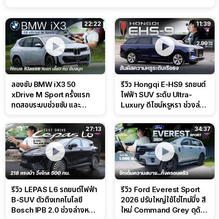
22:22
11:39
ลองขับ BMW iX3 50
รีวิว Hongqi E-HS9 รถยนต์
xDrive M Sport ครั้งแรก
ไฟฟ้า SUV ระดับ Ultra-
ทดสอบระบบช่วยขับ และ
Luxury ดีไซน์หรูหรา ช่วงล่าง
Performance แบบจัดเต็มใน
CDC นุ่มหนึบเหนือระดับ
สนาม
27:13
34:37
รีวิว LEPAS L6 รถยนต์ไฟฟ้า
รีวิว Ford Everest Sport
B-SUV ตัวตึงเทคโนโลยี
2026 ปรับใหญ่ใช้โซ่ไทม์มิ่ง สี
Bosch IPB 2.0 ช่วงล่างหนึบ
ใหม่ Command Grey ดุดัน