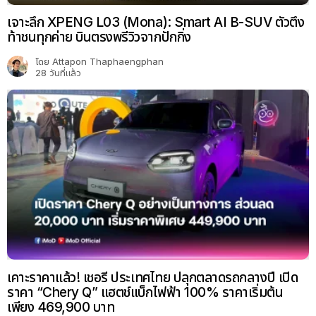
เจาะลึก XPENG L03 (Mona): Smart AI B-SUV ตัวตึง
ท้าชนทุกค่าย บินตรงพรีวิวจากปักกิ่ง
โดย
Attapon Thaphaengphan
28 วันที่แล้ว
เคาะราคาแล้ว! เชอรี ประเทศไทย ปลุกตลาดรถกลางปี เปิด
ราคา “Chery Q” แฮตช์แบ็กไฟฟ้า 100% ราคาเริ่มต้น
เพียง 469,900 บาท