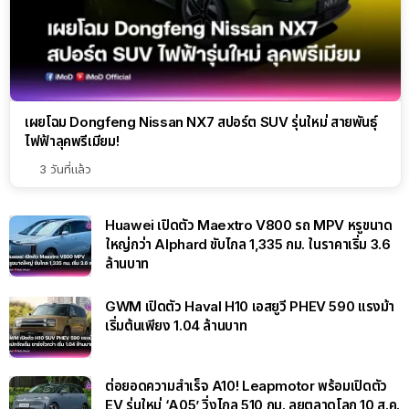
เผยโฉม Dongfeng Nissan NX7 สปอร์ต SUV รุ่นใหม่ สายพันธุ์
ไฟฟ้าลุคพรีเมียม!
3 วันที่แล้ว
Huawei เปิดตัว Maextro V800 รถ MPV หรูขนาด
ใหญ่กว่า Alphard ขับไกล 1,335 กม. ในราคาเริ่ม 3.6
ล้านบาท
GWM เปิดตัว Haval H10 เอสยูวี PHEV 590 แรงม้า
เริ่มต้นเพียง 1.04 ล้านบาท
ต่อยอดความสำเร็จ A10! Leapmotor พร้อมเปิดตัว
EV รุ่นใหม่ ‘A05’ วิ่งไกล 510 กม. ลุยตลาดโลก 10 ส.ค.