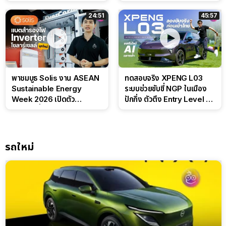
ลุ้นราคา 7 แสนต้น
สไตล์ครอบครัวสายลุย
24:51
45:57
พาชมบูธ Solis งาน ASEAN
ทดสอบจริง XPENG L03
Sustainable Energy
ระบบช่วยขับขี่ NGP ในเมือง
Week 2026 เปิดตัว
ปักกิ่ง ตัวตึง Entry Level ที่
แบตเตอรี่ IntelliHouse และ
ทำได้เกินตัว
EverCORE โซลูชัน ESS ครบ
วงจร
รถใหม่