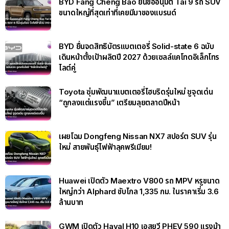
BYD Fang Cheng Bao ยื่นขออนุมัติ Tai 9 รถ SUV
ขนาดใหญ่ที่สุดเท่าที่เคยมีมาของแบรนด์
BYD ยื่นจดสิทธิบัตรแบตเตอรี่ Solid-state 6 ฉบับ
เดินหน้าตั้งเป้าผลิตปี 2027 ด้วยเซลล์แคโทดอิเล็กโทร
ไลต์คู่
Toyota ซุ่มพัฒนาแบตเตอรี่ไฮบริดรุ่นใหม่ ชูจุดเด่น
“ถูกลงแต่แรงขึ้น” เตรียมลุยตลาดปีหน้า
เผยโฉม Dongfeng Nissan NX7 สปอร์ต SUV รุ่น
ใหม่ สายพันธุ์ไฟฟ้าลุคพรีเมียม!
Huawei เปิดตัว Maextro V800 รถ MPV หรูขนาด
ใหญ่กว่า Alphard ขับไกล 1,335 กม. ในราคาเริ่ม 3.6
ล้านบาท
GWM เปิดตัว Haval H10 เอสยูวี PHEV 590 แรงม้า