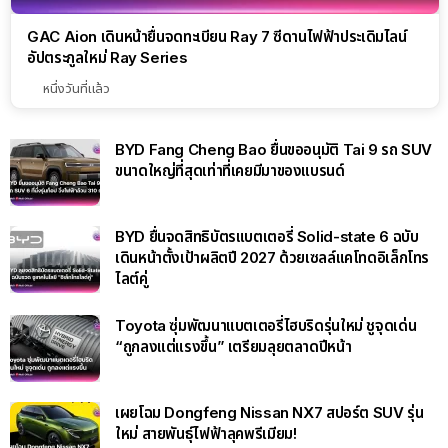
GAC Aion เดินหน้ายื่นจดทะเบียน Ray 7 ซีดานไฟฟ้าประเดิมไลน์
อัปตระกูลใหม่ Ray Series
หนึ่งวันที่แล้ว
BYD Fang Cheng Bao ยื่นขออนุมัติ Tai 9 รถ SUV
ขนาดใหญ่ที่สุดเท่าที่เคยมีมาของแบรนด์
BYD ยื่นจดสิทธิบัตรแบตเตอรี่ Solid-state 6 ฉบับ
เดินหน้าตั้งเป้าผลิตปี 2027 ด้วยเซลล์แคโทดอิเล็กโทร
ไลต์คู่
Toyota ซุ่มพัฒนาแบตเตอรี่ไฮบริดรุ่นใหม่ ชูจุดเด่น
“ถูกลงแต่แรงขึ้น” เตรียมลุยตลาดปีหน้า
เผยโฉม Dongfeng Nissan NX7 สปอร์ต SUV รุ่น
ใหม่ สายพันธุ์ไฟฟ้าลุคพรีเมียม!