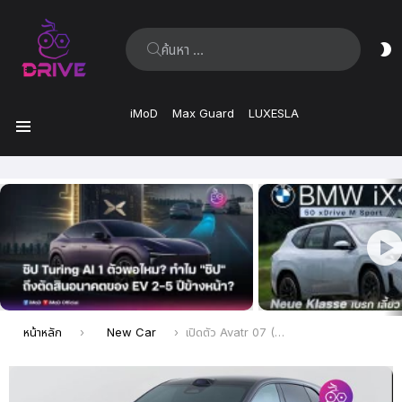
ค้นหา:
ส
ผิ
iMoD
Max Guard
LUXESLA
เมนู
เรื่อง
ล่าสุด
คุณอยู่ที่นี่:
หน้าหลัก
New Car
เปิดตัว Avatr 07 (Avatr 15) อย่างเป็นทางการในจีน ครอสโอเวอร์ไฟฟ้าใหม่ล่าสุด เริ่มต้น 1.29 ล้านบาท