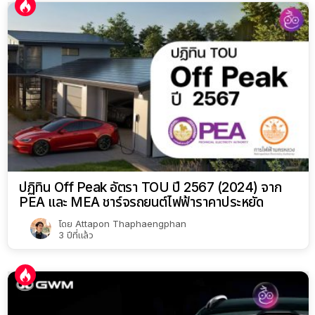
ปฏิทิน Off Peak อัตรา TOU ปี 2567 (2024) จาก
PEA และ MEA ชาร์จรถยนต์ไฟฟ้าราคาประหยัด
โดย
Attapon Thaphaengphan
3 ปีที่แล้ว