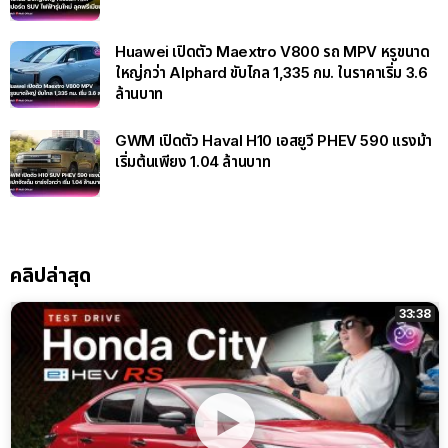
Huawei เปิดตัว Maextro V800 รถ MPV หรูขนาด
ใหญ่กว่า Alphard ขับไกล 1,335 กม. ในราคาเริ่ม 3.6
ล้านบาท
GWM เปิดตัว Haval H10 เอสยูวี PHEV 590 แรงม้า
เริ่มต้นเพียง 1.04 ล้านบาท
คลิปล่าสุด
33:38