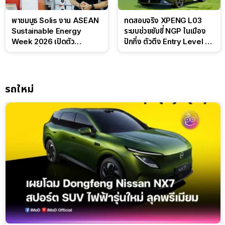
พาชมบูธ Solis งาน ASEAN
ทดสอบจริง XPENG L03
Sustainable Energy
ระบบช่วยขับขี่ NGP ในเมือง
Week 2026 เปิดตัว
ปักกิ่ง ตัวตึง Entry Level ที่
แบตเตอรี่ IntelliHouse และ
ทำได้เกินตัว
EverCORE โซลูชัน ESS ครบ
วงจร
รถใหม่