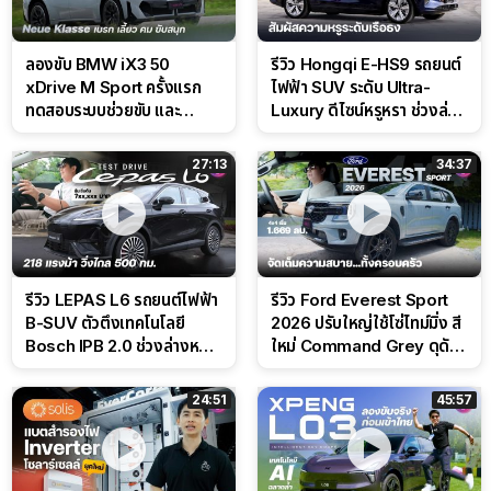
ลองขับ BMW iX3 50
รีวิว Hongqi E-HS9 รถยนต์
xDrive M Sport ครั้งแรก
ไฟฟ้า SUV ระดับ Ultra-
ทดสอบระบบช่วยขับ และ
Luxury ดีไซน์หรูหรา ช่วงล่าง
Performance แบบจัดเต็มใน
CDC นุ่มหนึบเหนือระดับ
สนาม
27:13
34:37
รีวิว LEPAS L6 รถยนต์ไฟฟ้า
รีวิว Ford Everest Sport
B-SUV ตัวตึงเทคโนโลยี
2026 ปรับใหญ่ใช้โซ่ไทม์มิ่ง สี
Bosch IPB 2.0 ช่วงล่างหนึบ
ใหม่ Command Grey ดุดัน
ลุ้นราคา 7 แสนต้น
สไตล์ครอบครัวสายลุย
24:51
45:57