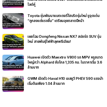
ไลต์คู่
Toyota ซุ่มพัฒนาแบตเตอรี่ไฮบริดรุ่นใหม่ ชูจุดเด่น
“ถูกลงแต่แรงขึ้น” เตรียมลุยตลาดปีหน้า
เผยโฉม Dongfeng Nissan NX7 สปอร์ต SUV รุ่น
ใหม่ สายพันธุ์ไฟฟ้าลุคพรีเมียม!
Huawei เปิดตัว Maextro V800 รถ MPV หรูขนาด
ใหญ่กว่า Alphard ขับไกล 1,335 กม. ในราคาเริ่ม 3.6
ล้านบาท
GWM เปิดตัว Haval H10 เอสยูวี PHEV 590 แรงม้า
เริ่มต้นเพียง 1.04 ล้านบาท