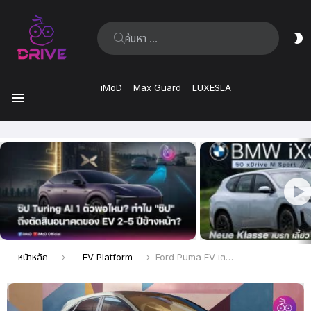
ค้นหา:
ส
ผิ
iMoD
Max Guard
LUXESLA
เมนู
เรื่อง
ล่าสุด
คุณอยู่ที่นี่:
หน้าหลัก
EV Platform
Ford Puma EV เตรียมเปิดตัวสิ้นปี 2024