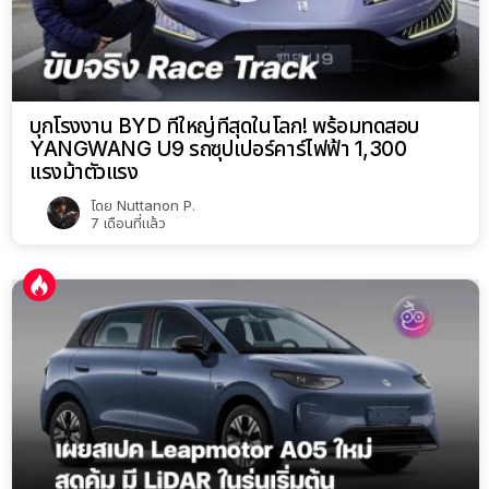
บุกโรงงาน BYD ที่ใหญ่ที่สุดในโลก! พร้อมทดสอบ
YANGWANG U9 รถซุปเปอร์คาร์ไฟฟ้า 1,300
แรงม้าตัวแรง
โดย
Nuttanon P.
7 เดือนที่แล้ว