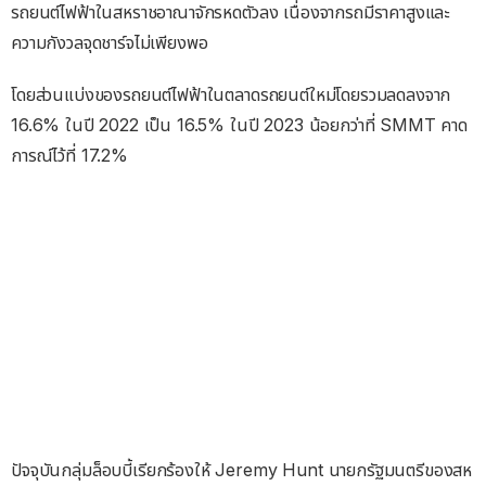
รถยนต์ไฟฟ้าในสหราชอาณาจักรหดตัวลง เนื่องจากรถมีราคาสูงและ
ความกังวลจุดชาร์จไม่เพียงพอ
โดยส่วนแบ่งของรถยนต์ไฟฟ้าในตลาดรถยนต์ใหม่โดยรวมลดลงจาก
16.6% ในปี 2022 เป็น 16.5% ในปี 2023 น้อยกว่าที่ SMMT คาด
การณ์ไว้ที่ 17.2%
ปัจจุบันกลุ่มล็อบบี้เรียกร้องให้ Jeremy Hunt นายกรัฐมนตรีของสห