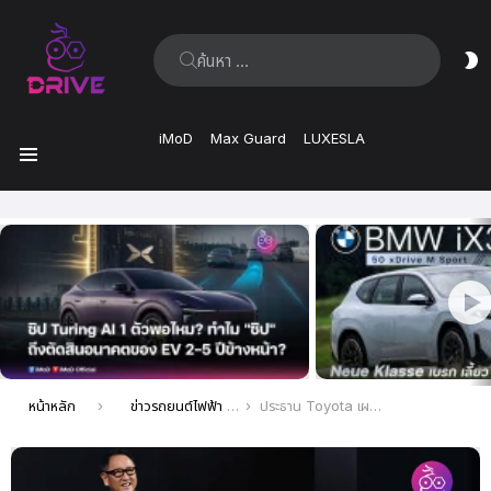
ค้นหา:
ส
ผิ
iMoD
Max Guard
LUXESLA
เมนู
เรื่อง
ล่าสุด
คุณอยู่ที่นี่:
หน้าหลัก
ข่าวรถยนต์ไฟฟ้า EV ล่าสุด
ประธาน Toyota เผย รถยนต์ไฟฟ้า (BEV) ไม่มีวันครองโลก มีส่วนแบ่งในตลาดดีสุดเพียงแค่ 30%