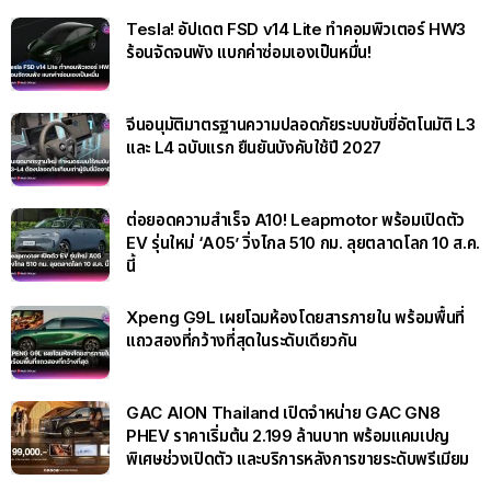
Tesla! อัปเดต FSD v14 Lite ทำคอมพิวเตอร์ HW3
ร้อนจัดจนพัง แบกค่าซ่อมเองเป็นหมื่น!
จีนอนุมัติมาตรฐานความปลอดภัยระบบขับขี่อัตโนมัติ L3
และ L4 ฉบับแรก ยืนยันบังคับใช้ปี 2027
ต่อยอดความสำเร็จ A10! Leapmotor พร้อมเปิดตัว
EV รุ่นใหม่ ‘A05’ วิ่งไกล 510 กม. ลุยตลาดโลก 10 ส.ค.
นี้
Xpeng G9L เผยโฉมห้องโดยสารภายใน พร้อมพื้นที่
แถวสองที่กว้างที่สุดในระดับเดียวกัน
GAC AION Thailand เปิดจำหน่าย GAC GN8
PHEV ราคาเริ่มต้น 2.199 ล้านบาท พร้อมแคมเปญ
พิเศษช่วงเปิดตัว และบริการหลังการขายระดับพรีเมียม