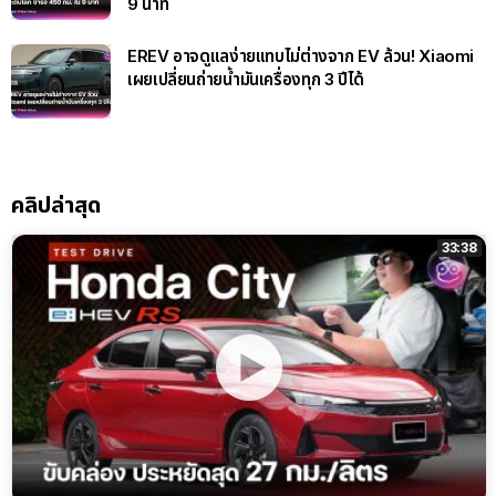
9 นาที
EREV อาจดูแลง่ายแทบไม่ต่างจาก EV ล้วน! Xiaomi
เผยเปลี่ยนถ่ายน้ำมันเครื่องทุก 3 ปีได้
คลิปล่าสุด
33:38