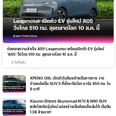
ต่อยอดความสำเร็จ A10! Leapmotor พร้อมเปิดตัว EV รุ่นใหม่
‘A05’ วิ่งไกล 510 กม. ลุยตลาดโลก 10 ส.ค. นี้
3 วันที่แล้ว
XPENG G9L เปิดตัวในจีนอย่างเป็นทางการ วาง
ตำแหน่งเป็น SUV 5 ที่นั่งระดับโลก ชาร์จ 450 กม. ใน
9 นาที
Xiaomi เปิดจอง Skynomad N70 & N90 SUV
พลังไฮบริดรุ่นใหม่ แปลงร่างเป็นห้องนั่งเล่นได้ เริ่มต้น
1.38 ล้านบาท!