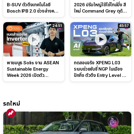
B-SUV ตัวตึงเทคโนโลยี
2026 ปรับใหญ่ใช้โซ่ไทม์มิ่ง สี
Bosch IPB 2.0 ช่วงล่างหนึบ
ใหม่ Command Grey ดุดัน
ลุ้นราคา 7 แสนต้น
สไตล์ครอบครัวสายลุย
24:51
45:57
พาชมบูธ Solis งาน ASEAN
ทดสอบจริง XPENG L03
Sustainable Energy
ระบบช่วยขับขี่ NGP ในเมือง
Week 2026 เปิดตัว
ปักกิ่ง ตัวตึง Entry Level ที่
แบตเตอรี่ IntelliHouse และ
ทำได้เกินตัว
EverCORE โซลูชัน ESS ครบ
วงจร
รถใหม่