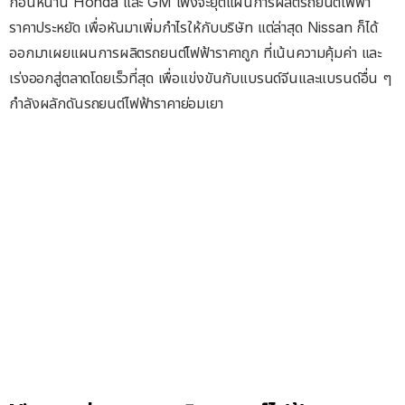
ก่อนหน้านี้ Honda และ GM เพิ่งจะยุติแผนการผลิตรถยนต์ไฟฟ้า
ราคาประหยัด เพื่อหันมาเพิ่มกำไรให้กับบริษัท แต่ล่าสุด Nissan ก็ได้
ออกมาเผยแผนการผลิตรถยนต์ไฟฟ้าราคาถูก ที่เน้นความคุ้มค่า และ
เร่งออกสู่ตลาดโดยเร็วที่สุด เพื่อแข่งขันกับแบรนด์จีนและแบรนด์อื่น ๆ
กำลังผลักดันรถยนต์ไฟฟ้าราคาย่อมเยา