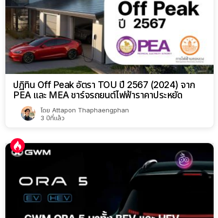
ปฏิทิน Off Peak อัตรา TOU ปี 2567 (2024) จาก
PEA และ MEA ชาร์จรถยนต์ไฟฟ้าราคาประหยัด
โดย
Attapon Thaphaengphan
3 ปีที่แล้ว