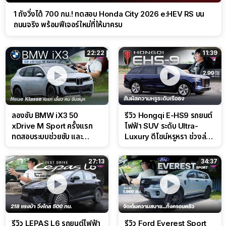
1 ถังวิ่งได้ 700 กม.! ทดสอบ Honda City 2026 e:HEV RS บน
ถนนจริง พร้อมฟีเจอร์ใหม่ที่ให้มาครบ
22:22
11:39
ลองขับ BMW iX3 50
รีวิว Hongqi E-HS9 รถยนต์
xDrive M Sport ครั้งแรก
ไฟฟ้า SUV ระดับ Ultra-
ทดสอบระบบช่วยขับ และ
Luxury ดีไซน์หรูหรา ช่วงล่าง
Performance แบบจัดเต็มใน
CDC นุ่มหนึบเหนือระดับ
สนาม
27:13
34:37
รีวิว LEPAS L6 รถยนต์ไฟฟ้า
รีวิว Ford Everest Sport