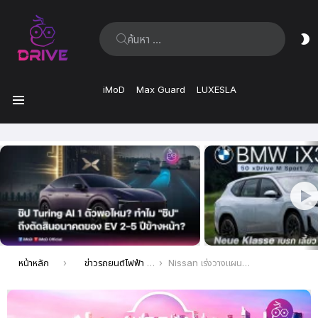
ค้นหา:
ส
ผิ
iMoD
Max Guard
LUXESLA
เมนู
เรื่อง
ล่าสุด
คุณอยู่ที่นี่:
หน้าหลัก
ข่าวรถยนต์ไฟฟ้า EV ล่าสุด
Nissan เร่งวางแผนผลิตรถยนต์ไฟฟ้าราคาถูก เน้นคุ้มค่าคุ้มราคา แข่งขันกับแบรนด์จีน