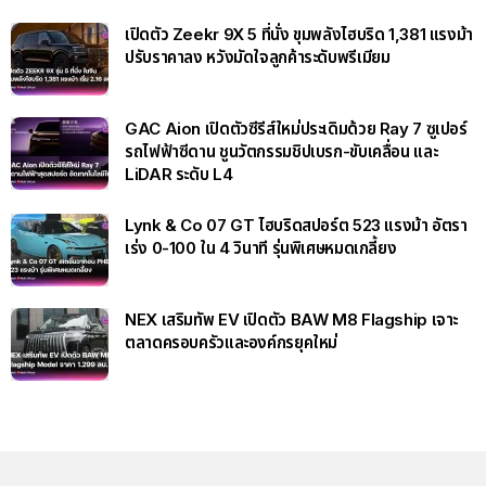
เปิดตัว Zeekr 9X 5 ที่นั่ง ขุมพลังไฮบริด 1,381 แรงม้า
ปรับราคาลง หวังมัดใจลูกค้าระดับพรีเมียม
GAC Aion เปิดตัวซีรีส์ใหม่ประเดิมด้วย Ray 7 ซูเปอร์
รถไฟฟ้าซีดาน ชูนวัตกรรมชิปเบรก-ขับเคลื่อน และ
LiDAR ระดับ L4
Lynk & Co 07 GT ไฮบริดสปอร์ต 523 แรงม้า อัตรา
เร่ง 0-100 ใน 4 วินาที รุ่นพิเศษหมดเกลี้ยง
NEX เสริมทัพ EV เปิดตัว BAW M8 Flagship เจาะ
ตลาดครอบครัวและองค์กรยุคใหม่