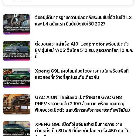
จีนอนุมัติมาตรฐานความปลอดภัยระบบขับขี่อัตโนมัติ L3
และ L4 ฉบับแรก ยืนยันบังคับใช้ปี 2027
ต่อยอดความสำเร็จ A10! Leapmotor พร้อมเปิดตัว
EV รุ่นใหม่ ‘A05’ วิ่งไกล 510 กม. ลุยตลาดโลก 10 ส.ค.
นี้
Xpeng G9L เผยโฉมห้องโดยสารภายใน พร้อมพื้นที่
แถวสองที่กว้างที่สุดในระดับเดียวกัน
GAC AION Thailand เปิดจำหน่าย GAC GN8
PHEV ราคาเริ่มต้น 2.199 ล้านบาท พร้อมแคมเปญ
พิเศษช่วงเปิดตัว และบริการหลังการขายระดับพรีเมียม
XPENG G9L เปิดตัวในจีนอย่างเป็นทางการ วาง
ตำแหน่งเป็น SUV 5 ที่นั่งระดับโลก ชาร์จ 450 กม. ใน