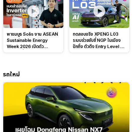
พาชมบูธ Solis งาน ASEAN
ทดสอบจริง XPENG L03
Sustainable Energy
ระบบช่วยขับขี่ NGP ในเมือง
Week 2026 เปิดตัว
ปักกิ่ง ตัวตึง Entry Level ที่
แบตเตอรี่ IntelliHouse และ
ทำได้เกินตัว
EverCORE โซลูชัน ESS ครบ
วงจร
รถใหม่