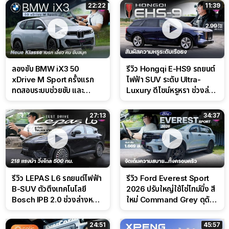
22:22
11:39
ลองขับ BMW iX3 50
รีวิว Hongqi E-HS9 รถยนต์
xDrive M Sport ครั้งแรก
ไฟฟ้า SUV ระดับ Ultra-
ทดสอบระบบช่วยขับ และ
Luxury ดีไซน์หรูหรา ช่วงล่าง
Performance แบบจัดเต็มใน
CDC นุ่มหนึบเหนือระดับ
สนาม
27:13
34:37
รีวิว LEPAS L6 รถยนต์ไฟฟ้า
รีวิว Ford Everest Sport
B-SUV ตัวตึงเทคโนโลยี
2026 ปรับใหญ่ใช้โซ่ไทม์มิ่ง สี
Bosch IPB 2.0 ช่วงล่างหนึบ
ใหม่ Command Grey ดุดัน
ลุ้นราคา 7 แสนต้น
สไตล์ครอบครัวสายลุย
24:51
45:57