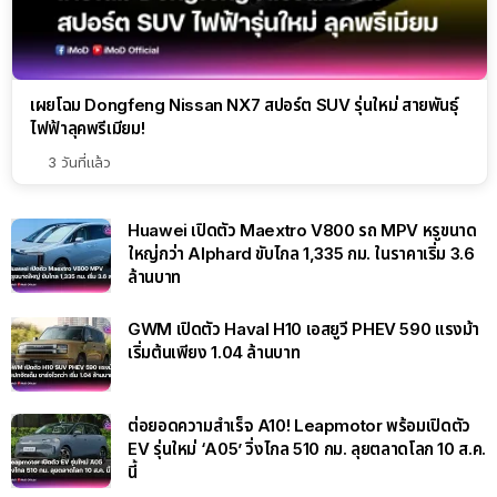
เผยโฉม Dongfeng Nissan NX7 สปอร์ต SUV รุ่นใหม่ สายพันธุ์
ไฟฟ้าลุคพรีเมียม!
3 วันที่แล้ว
Huawei เปิดตัว Maextro V800 รถ MPV หรูขนาด
ใหญ่กว่า Alphard ขับไกล 1,335 กม. ในราคาเริ่ม 3.6
ล้านบาท
GWM เปิดตัว Haval H10 เอสยูวี PHEV 590 แรงม้า
เริ่มต้นเพียง 1.04 ล้านบาท
ต่อยอดความสำเร็จ A10! Leapmotor พร้อมเปิดตัว
EV รุ่นใหม่ ‘A05’ วิ่งไกล 510 กม. ลุยตลาดโลก 10 ส.ค.
นี้