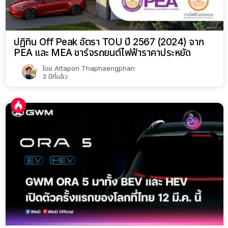
ปฏิทิน Off Peak อัตรา TOU ปี 2567 (2024) จาก
PEA และ MEA ชาร์จรถยนต์ไฟฟ้าราคาประหยัด
โดย
Attapon Thaphaengphan
3 ปีที่แล้ว