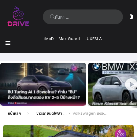
ค้นหา:
ส
ผิ
iMoD
Max Guard
LUXESLA
เมนู
เรื่อง
ล่าสุด
คุณอยู่ที่นี่:
หน้าหลัก
ข่าวรถยนต์ไฟฟ้า EV ล่าสุด
Volkswagen เจรจา Tesla เพื่อนำมาตรฐานการชาร์จ NACS มาใช้กับรถยนต์ Volkswagen EV