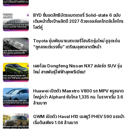
BYD ยื่นจดสิทธิบัตรแบตเตอรี่ Solid-state 6 ฉบับ
เดินหน้าตั้งเป้าผลิตปี 2027 ด้วยเซลล์แคโทดอิเล็กโทร
ไลต์คู่
Toyota ซุ่มพัฒนาแบตเตอรี่ไฮบริดรุ่นใหม่ ชูจุดเด่น
“ถูกลงแต่แรงขึ้น” เตรียมลุยตลาดปีหน้า
เผยโฉม Dongfeng Nissan NX7 สปอร์ต SUV รุ่น
ใหม่ สายพันธุ์ไฟฟ้าลุคพรีเมียม!
Huawei เปิดตัว Maextro V800 รถ MPV หรูขนาด
ใหญ่กว่า Alphard ขับไกล 1,335 กม. ในราคาเริ่ม 3.6
ล้านบาท
GWM เปิดตัว Haval H10 เอสยูวี PHEV 590 แรงม้า
เริ่มต้นเพียง 1.04 ล้านบาท