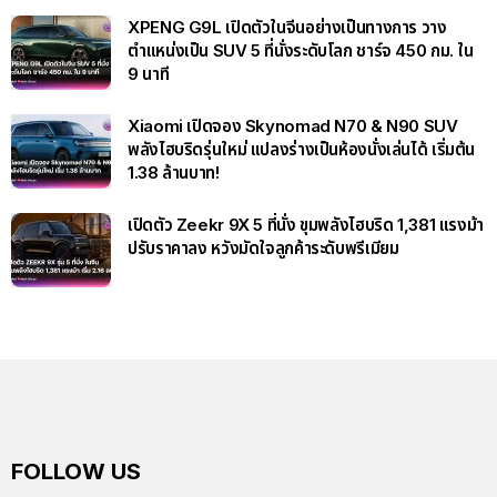
XPENG G9L เปิดตัวในจีนอย่างเป็นทางการ วาง
ตำแหน่งเป็น SUV 5 ที่นั่งระดับโลก ชาร์จ 450 กม. ใน
9 นาที
Xiaomi เปิดจอง Skynomad N70 & N90 SUV
พลังไฮบริดรุ่นใหม่ แปลงร่างเป็นห้องนั่งเล่นได้ เริ่มต้น
1.38 ล้านบาท!
เปิดตัว Zeekr 9X 5 ที่นั่ง ขุมพลังไฮบริด 1,381 แรงม้า
ปรับราคาลง หวังมัดใจลูกค้าระดับพรีเมียม
FOLLOW US